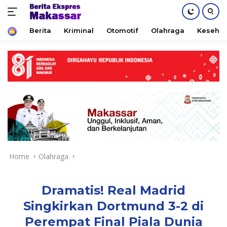
Home
Berita
Kriminal
Otomotif
Olahraga
Keseha
Skip
to
content
Home
Olahraga
Dramatis! Real Madrid
Singkirkan Dortmund 3-2 di
Perempat Final Piala Dunia