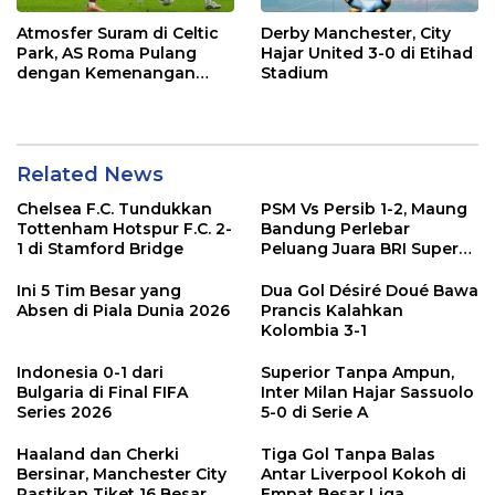
Atmosfer Suram di Celtic
Derby Manchester, City
Park, AS Roma Pulang
Hajar United 3-0 di Etihad
dengan Kemenangan
Stadium
Meyakinkan
Related News
Chelsea F.C. Tundukkan
PSM Vs Persib 1-2, Maung
Tottenham Hotspur F.C. 2-
Bandung Perlebar
1 di Stamford Bridge
Peluang Juara BRI Super
League
Ini 5 Tim Besar yang
Dua Gol Désiré Doué Bawa
Absen di Piala Dunia 2026
Prancis Kalahkan
Kolombia 3-1
Indonesia 0-1 dari
Superior Tanpa Ampun,
Bulgaria di Final FIFA
Inter Milan Hajar Sassuolo
Series 2026
5-0 di Serie A
Haaland dan Cherki
Tiga Gol Tanpa Balas
Bersinar, Manchester City
Antar Liverpool Kokoh di
Pastikan Tiket 16 Besar
Empat Besar Liga