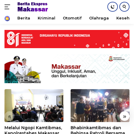
Home
Berita
Kriminal
Otomotif
Olahraga
Keseha
Skip
to
content
«
»
Melalui Ngopi Kamtibmas,
Bhabinkamtibmas dan
Kapolrestabes Makassar
Babinsa Patroli Bersama