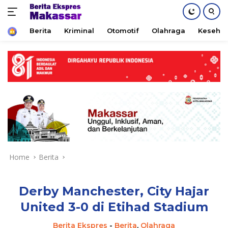
Home
Berita
Kriminal
Otomotif
Olahraga
Keseha
Skip
to
content
Home
Berita
Derby Manchester, City Hajar
United 3-0 di Etihad Stadium
Berita Ekspres
-
Berita
,
Olahraga