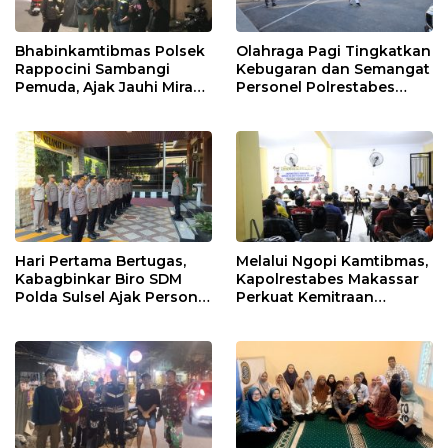
Bhabinkamtibmas Polsek
Olahraga Pagi Tingkatkan
Rappocini Sambangi
Kebugaran dan Semangat
Pemuda, Ajak Jauhi Miras,
Personel Polrestabes
Tawuran, dan Balap Liar
Makassar
Hari Pertama Bertugas,
Melalui Ngopi Kamtibmas,
Kabagbinkar Biro SDM
Kapolrestabes Makassar
Polda Sulsel Ajak Personel
Perkuat Kemitraan
Jaga dan Pertahankan
dengan Warga Tamalate
Kebersihan