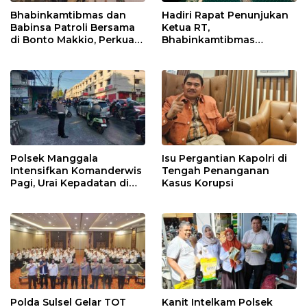
Bhabinkamtibmas dan
Hadiri Rapat Penunjukan
Babinsa Patroli Bersama
Ketua RT,
di Bonto Makkio, Perkuat
Bhabinkamtibmas
Sinergi Jaga Kamtibmas
Rappocini Tekankan
Pentingnya Sinergi
dengan Warga
Polsek Manggala
Isu Pergantian Kapolri di
Intensifkan Komanderwis
Tengah Penanganan
Pagi, Urai Kepadatan di
Kasus Korupsi
Jalur Antang Raya
Polda Sulsel Gelar TOT
Kanit Intelkam Polsek