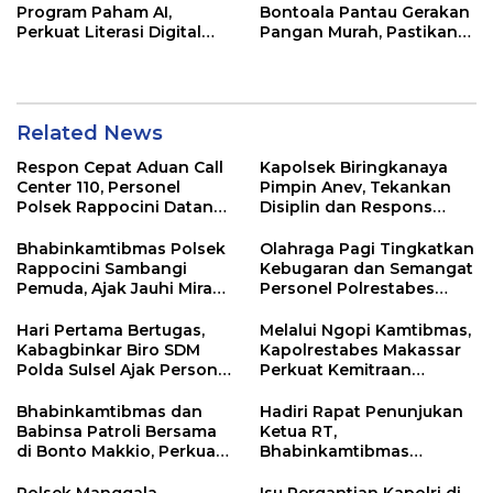
Program Paham AI,
Bontoala Pantau Gerakan
Perkuat Literasi Digital
Pangan Murah, Pastikan
Pelajar di Sulsel
Kegiatan Berjalan Aman
dan Tertib
Related News
Respon Cepat Aduan Call
Kapolsek Biringkanaya
Center 110, Personel
Pimpin Anev, Tekankan
Polsek Rappocini Datangi
Disiplin dan Respons
Lokasi Pengancaman
Cepat Pelayanan
Masyarakat
Bhabinkamtibmas Polsek
Olahraga Pagi Tingkatkan
Rappocini Sambangi
Kebugaran dan Semangat
Pemuda, Ajak Jauhi Miras,
Personel Polrestabes
Tawuran, dan Balap Liar
Makassar
Hari Pertama Bertugas,
Melalui Ngopi Kamtibmas,
Kabagbinkar Biro SDM
Kapolrestabes Makassar
Polda Sulsel Ajak Personel
Perkuat Kemitraan
Jaga dan Pertahankan
dengan Warga Tamalate
Kebersihan
Bhabinkamtibmas dan
Hadiri Rapat Penunjukan
Babinsa Patroli Bersama
Ketua RT,
di Bonto Makkio, Perkuat
Bhabinkamtibmas
Sinergi Jaga Kamtibmas
Rappocini Tekankan
Pentingnya Sinergi
Polsek Manggala
Isu Pergantian Kapolri di