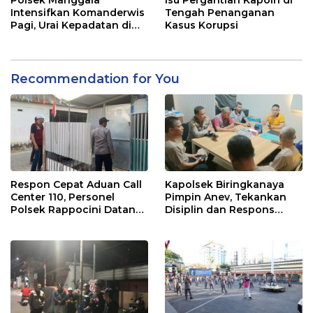
dengan Warga
Intensifkan Komanderwis
Tengah Penanganan
Pagi, Urai Kepadatan di
Kasus Korupsi
Jalur Antang Raya
Recommendation for You
Respon Cepat Aduan Call
Kapolsek Biringkanaya
Center 110, Personel
Pimpin Anev, Tekankan
Polsek Rappocini Datangi
Disiplin dan Respons
Lokasi Pengancaman
Cepat Pelayanan
Masyarakat