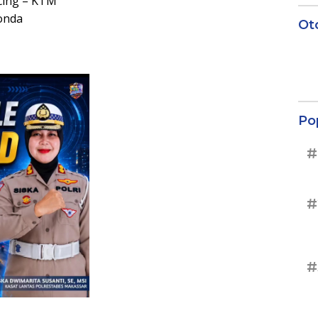
acing – KTM
Honda
Ot
Po
#
#
#