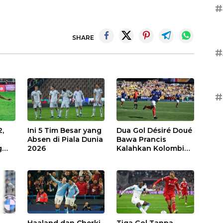
#
SHARE
#
#
2,
Ini 5 Tim Besar yang
Dua Gol Désiré Doué
Absen di Piala Dunia
Bawa Prancis
g
2026
Kalahkan Kolombia
3-1