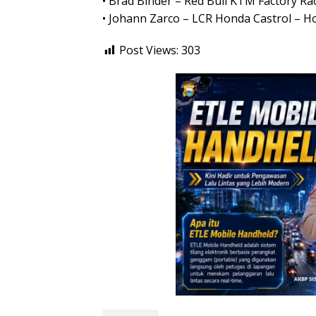
• Brad Binder – Red Bull KTM Factory R
• Johann Zarco – LCR Honda Castrol – 
Post Views:
303