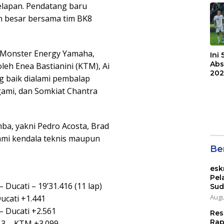
elapan. Pendatang baru
Bri
h besar bersama tim BK8
i Monster Energy Yamaha,
Ini
Abs
 oleh Enea Bastianini (KTM), Ai
202
ng baik dialami pembalap
ami, dan Somkiat Chantra
ba, yakni Pedro Acosta, Brad
ami kendala teknis maupun
Ber
esk
Pel
Ducati – 19’31.416 (11 lap)
Sud
Augu
Ducati +1.441
– Ducati +2.561
Res
Rap
h 3 – KTM +3.099