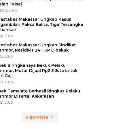
alan Faisal
st 2, 2026
restabes Makassar Ungkap Kasus
gambilan Paksa Balita, Tiga Tersangka
mankan
30, 2026
restabes Makassar Ungkap Sindikat
anmor, Residivis 24 TKP Dibekuk
25, 2026
sek Biringkanaya Bekuk Pelaku
anmor, Motor Dijual Rp2,3 Juta untuk
ti Gaji
23, 2026
sek Tamalate Berhasil Ringkus Pelaku
anmor Disertai Kekerasan
23, 2026
View More