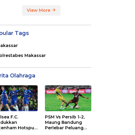
View More
pular Tags
akassar
olrestabes Makassar
rita Olahraga
lsea F.C.
PSM Vs Persib 1-2,
dukkan
Maung Bandung
tenham Hotspur
Perlebar Peluang
. 2-1 di Stamford
Juara BRI Super