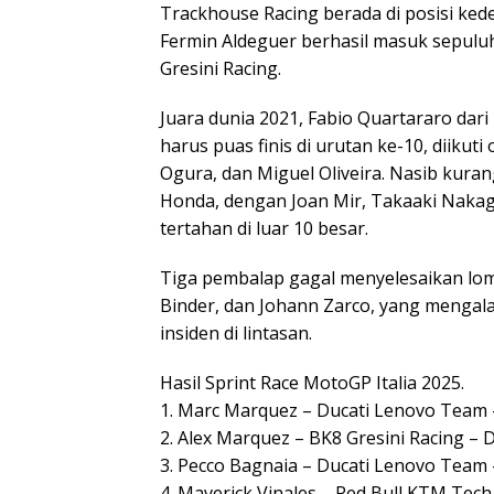
Trackhouse Racing berada di posisi ked
Fermin Aldeguer berhasil masuk sepulu
Gresini Racing.
Juara dunia 2021, Fabio Quartararo dar
harus puas finis di urutan ke-10, diikuti
Ogura, dan Miguel Oliveira. Nasib kura
Honda, dengan Joan Mir, Takaaki Nakag
tertahan di luar 10 besar.
Tiga pembalap gagal menyelesaikan lom
Binder, dan Johann Zarco, yang mengal
insiden di lintasan.
Hasil Sprint Race MotoGP Italia 2025.
1. Marc Marquez – Ducati Lenovo Team – 
2. Alex Marquez – BK8 Gresini Racing – 
3. Pecco Bagnaia – Ducati Lenovo Team 
4. Maverick Vinales – Red Bull KTM Tec