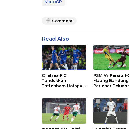
MotoGP
Comment
Read Also
Chelsea F.C.
PSM Vs Persib 1-
Tundukkan
Maung Bandung
Tottenham Hotspur
Perlebar Peluan
F.C. 2-1 di Stamford
Juara BRI Super
Bridge
League