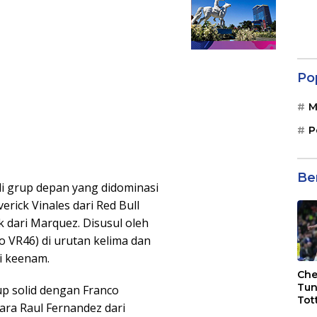
Po
M
P
Be
di grup depan yang didominasi
erick Vinales dari Red Bull
 dari Marquez. Disusul oleh
o VR46) di urutan kelima dan
si keenam.
Che
Tun
p solid dengan Franco
Tot
tara Raul Fernandez dari
F.C