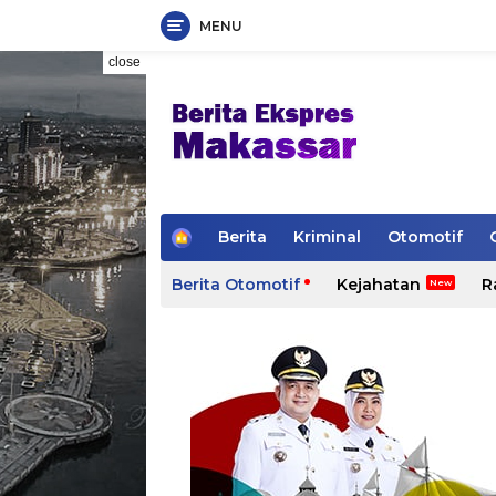
MENU
Skip
close
to
content
H
Berita
Kriminal
Otomotif
o
m
Berita Otomotif
Kejahatan
R
e