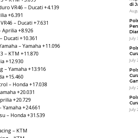
di J
duro VR46 – Ducati +4.139
Augu
ilia +6.391
Pol
 VR46 – Ducati +7.631
Pen
 Aprilia +8.926
Dia
 – Ducati +10.361
July 
 Yamaha – Yamaha +11.096
Pol
h 3 – KTM +11.870
Cur
July 
lia +12.930
ing – Yamaha +13.916
Pol
Cur
da +15.460
Gan
rol – Honda +17.038
July 
 Yamaha +20.031
Pol
prilia +20.729
Cur
 – Yamaha +24.661
July 
tsu – Honda +31.539
Racing – KTM