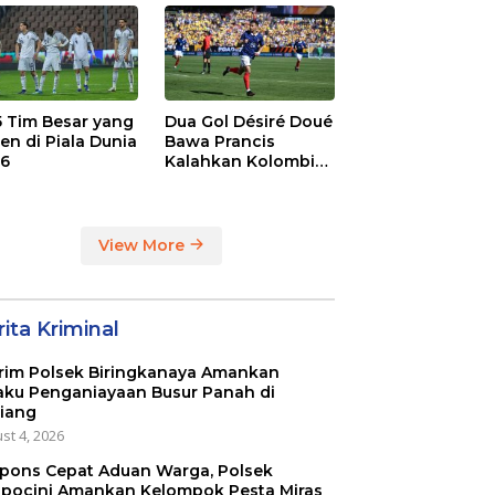
dge
League
 5 Tim Besar yang
Dua Gol Désiré Doué
en di Piala Dunia
Bawa Prancis
6
Kalahkan Kolombia
3-1
View More
ita Kriminal
rim Polsek Biringkanaya Amankan
aku Penganiayaan Busur Panah di
iang
st 4, 2026
pons Cepat Aduan Warga, Polsek
pocini Amankan Kelompok Pesta Miras