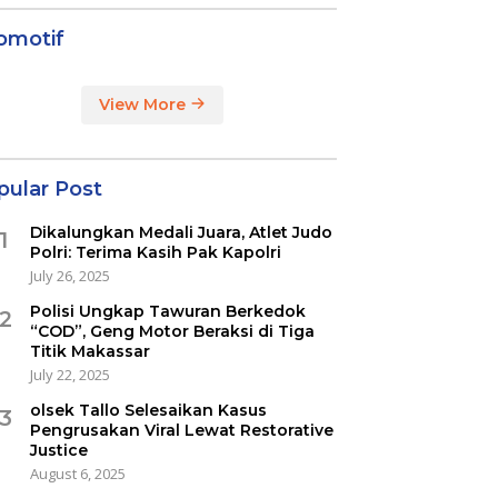
omotif
View More
pular Post
Dikalungkan Medali Juara, Atlet Judo
1
Polri: Terima Kasih Pak Kapolri
July 26, 2025
Polisi Ungkap Tawuran Berkedok
2
“COD”, Geng Motor Beraksi di Tiga
Titik Makassar
July 22, 2025
olsek Tallo Selesaikan Kasus
3
Pengrusakan Viral Lewat Restorative
Justice
August 6, 2025