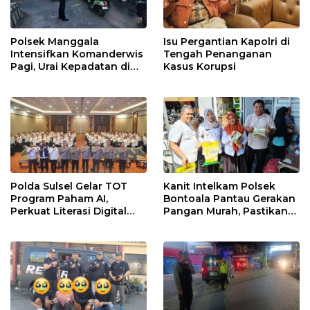
Polsek Manggala
Isu Pergantian Kapolri di
Intensifkan Komanderwis
Tengah Penanganan
Pagi, Urai Kepadatan di
Kasus Korupsi
Jalur Antang Raya
Polda Sulsel Gelar TOT
Kanit Intelkam Polsek
Program Paham AI,
Bontoala Pantau Gerakan
Perkuat Literasi Digital
Pangan Murah, Pastikan
Pelajar di Sulsel
Kegiatan Berjalan Aman
dan Tertib