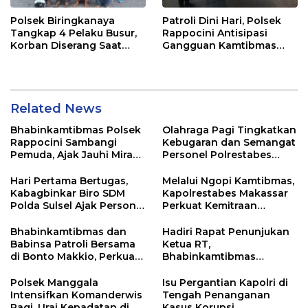
Polsek Biringkanaya
Patroli Dini Hari, Polsek
Tangkap 4 Pelaku Busur,
Rappocini Antisipasi
Korban Diserang Saat
Gangguan Kamtibmas
Berangkat Jualan
dan Balap Liar
Related News
Bhabinkamtibmas Polsek
Olahraga Pagi Tingkatkan
Rappocini Sambangi
Kebugaran dan Semangat
Pemuda, Ajak Jauhi Miras,
Personel Polrestabes
Tawuran, dan Balap Liar
Makassar
Hari Pertama Bertugas,
Melalui Ngopi Kamtibmas,
Kabagbinkar Biro SDM
Kapolrestabes Makassar
Polda Sulsel Ajak Personel
Perkuat Kemitraan
Jaga dan Pertahankan
dengan Warga Tamalate
Kebersihan
Bhabinkamtibmas dan
Hadiri Rapat Penunjukan
Babinsa Patroli Bersama
Ketua RT,
di Bonto Makkio, Perkuat
Bhabinkamtibmas
Sinergi Jaga Kamtibmas
Rappocini Tekankan
Pentingnya Sinergi
Polsek Manggala
Isu Pergantian Kapolri di
dengan Warga
Intensifkan Komanderwis
Tengah Penanganan
Pagi, Urai Kepadatan di
Kasus Korupsi