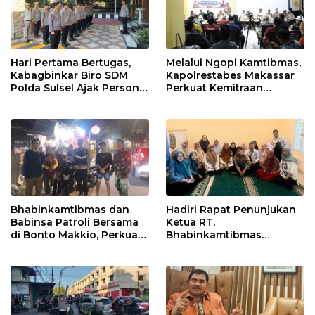
Hari Pertama Bertugas,
Melalui Ngopi Kamtibmas,
Kabagbinkar Biro SDM
Kapolrestabes Makassar
Polda Sulsel Ajak Personel
Perkuat Kemitraan
Jaga dan Pertahankan
dengan Warga Tamalate
Kebersihan
Bhabinkamtibmas dan
Hadiri Rapat Penunjukan
Babinsa Patroli Bersama
Ketua RT,
di Bonto Makkio, Perkuat
Bhabinkamtibmas
Sinergi Jaga Kamtibmas
Rappocini Tekankan
Pentingnya Sinergi
dengan Warga