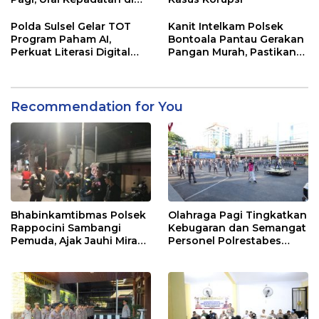
Jalur Antang Raya
Polda Sulsel Gelar TOT
Kanit Intelkam Polsek
Program Paham AI,
Bontoala Pantau Gerakan
Perkuat Literasi Digital
Pangan Murah, Pastikan
Pelajar di Sulsel
Kegiatan Berjalan Aman
dan Tertib
Recommendation for You
Bhabinkamtibmas Polsek
Olahraga Pagi Tingkatkan
Rappocini Sambangi
Kebugaran dan Semangat
Pemuda, Ajak Jauhi Miras,
Personel Polrestabes
Tawuran, dan Balap Liar
Makassar