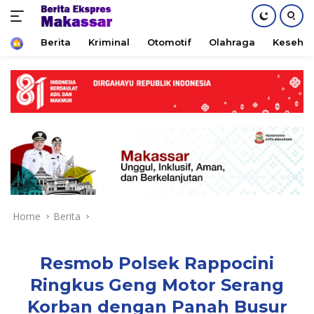
Home
Berita
Kriminal
Otomotif
Olahraga
Keseha
Skip
to
content
Home
Berita
Resmob Polsek Rappocini
Ringkus Geng Motor Serang
Korban dengan Panah Busur