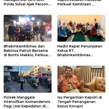
Polda Sulsel Ajak Personel
Perkuat Kemitraan
Jaga dan Pertahankan
dengan Warga Tamalate
Kebersihan
Bhabinkamtibmas dan
Hadiri Rapat Penunjukan
Babinsa Patroli Bersama
Ketua RT,
di Bonto Makkio, Perkuat
Bhabinkamtibmas
Sinergi Jaga Kamtibmas
Rappocini Tekankan
Pentingnya Sinergi
dengan Warga
Polsek Manggala
Isu Pergantian Kapolri di
Intensifkan Komanderwis
Tengah Penanganan
Pagi, Urai Kepadatan di
Kasus Korupsi