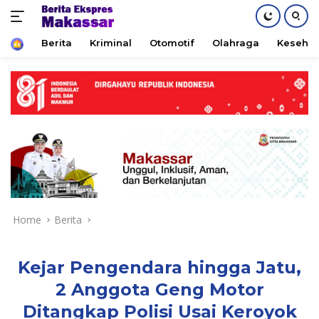
Home
Berita
Kriminal
Otomotif
Olahraga
Keseha
Skip
to
content
Home
Berita
Kejar Pengendara hingga Jatu,
2 Anggota Geng Motor
Ditangkap Polisi Usai Keroyok