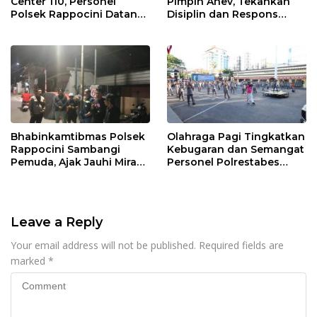
Center 110, Personel
Pimpin Anev, Tekankan
Polsek Rappocini Datangi
Disiplin dan Respons
Lokasi Pengancaman
Cepat Pelayanan
Masyarakat
Bhabinkamtibmas Polsek
Olahraga Pagi Tingkatkan
Rappocini Sambangi
Kebugaran dan Semangat
Pemuda, Ajak Jauhi Miras,
Personel Polrestabes
Tawuran, dan Balap Liar
Makassar
Leave a Reply
Your email address will not be published.
Required fields are
marked
*