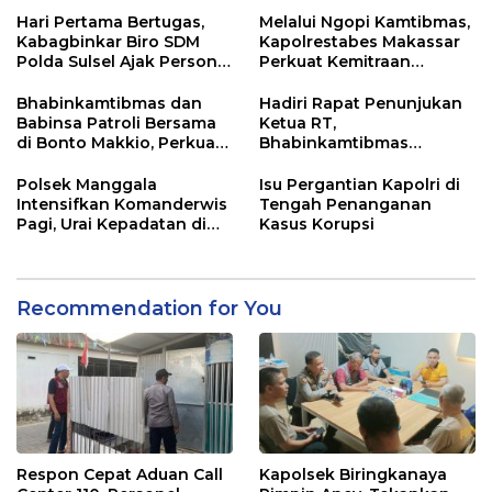
Hari Pertama Bertugas,
Melalui Ngopi Kamtibmas,
Kabagbinkar Biro SDM
Kapolrestabes Makassar
Polda Sulsel Ajak Personel
Perkuat Kemitraan
Jaga dan Pertahankan
dengan Warga Tamalate
Kebersihan
Bhabinkamtibmas dan
Hadiri Rapat Penunjukan
Babinsa Patroli Bersama
Ketua RT,
di Bonto Makkio, Perkuat
Bhabinkamtibmas
Sinergi Jaga Kamtibmas
Rappocini Tekankan
Pentingnya Sinergi
Polsek Manggala
Isu Pergantian Kapolri di
dengan Warga
Intensifkan Komanderwis
Tengah Penanganan
Pagi, Urai Kepadatan di
Kasus Korupsi
Jalur Antang Raya
Recommendation for You
Respon Cepat Aduan Call
Kapolsek Biringkanaya