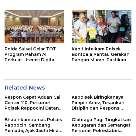
Jalur Antang Raya
Polda Sulsel Gelar TOT
Kanit Intelkam Polsek
Program Paham AI,
Bontoala Pantau Gerakan
Perkuat Literasi Digital
Pangan Murah, Pastikan
Pelajar di Sulsel
Kegiatan Berjalan Aman
dan Tertib
Related News
Respon Cepat Aduan Call
Kapolsek Biringkanaya
Center 110, Personel
Pimpin Anev, Tekankan
Polsek Rappocini Datangi
Disiplin dan Respons
Lokasi Pengancaman
Cepat Pelayanan
Masyarakat
Bhabinkamtibmas Polsek
Olahraga Pagi Tingkatkan
Rappocini Sambangi
Kebugaran dan Semangat
Pemuda, Ajak Jauhi Miras,
Personel Polrestabes
Tawuran, dan Balap Liar
Makassar