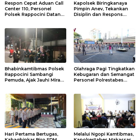
Respon Cepat Aduan Call
Kapolsek Biringkanaya
Center 110, Personel
Pimpin Anev, Tekankan
Polsek Rappocini Datangi
Disiplin dan Respons
Lokasi Pengancaman
Cepat Pelayanan
Masyarakat
Bhabinkamtibmas Polsek
Olahraga Pagi Tingkatkan
Rappocini Sambangi
Kebugaran dan Semangat
Pemuda, Ajak Jauhi Miras,
Personel Polrestabes
Tawuran, dan Balap Liar
Makassar
Hari Pertama Bertugas,
Melalui Ngopi Kamtibmas,
Kabagbinkar Biro SDM
Kapolrestabes Makassar