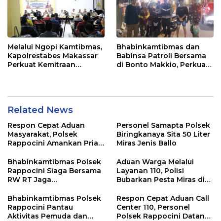
Melalui Ngopi Kamtibmas,
Bhabinkamtibmas dan
Kapolrestabes Makassar
Babinsa Patroli Bersama
Perkuat Kemitraan
di Bonto Makkio, Perkuat
dengan Warga Tamalate
Sinergi Jaga Kamtibmas
Related News
Respon Cepat Aduan
Personel Samapta Polsek
Masyarakat, Polsek
Biringkanaya Sita 50 Liter
Rappocini Amankan Pria
Miras Jenis Ballo
Mabuk Membuat
Keributan
Bhabinkamtibmas Polsek
Aduan Warga Melalui
Rappocini Siaga Bersama
Layanan 110, Polisi
RW RT Jaga
Bubarkan Pesta Miras di
Harkamtibmas di Buakana
Perumnas Antang
Bhabinkamtibmas Polsek
Respon Cepat Aduan Call
Rappocini Pantau
Center 110, Personel
Aktivitas Pemuda dan
Polsek Rappocini Datangi