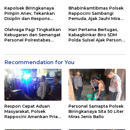
Berikan Nasihat
Lokasi Pengancaman
Kamtibmas
Kapolsek Biringkanaya
Bhabinkamtibmas Polsek
Pimpin Anev, Tekankan
Rappocini Sambangi
Disiplin dan Respons
Pemuda, Ajak Jauhi Miras,
Cepat Pelayanan
Tawuran, dan Balap Liar
Masyarakat
Olahraga Pagi Tingkatkan
Hari Pertama Bertugas,
Kebugaran dan Semangat
Kabagbinkar Biro SDM
Personel Polrestabes
Polda Sulsel Ajak Personel
Makassar
Jaga dan Pertahankan
Kebersihan
Recommendation for You
Respon Cepat Aduan
Personel Samapta Polsek
Masyarakat, Polsek
Biringkanaya Sita 50 Liter
Rappocini Amankan Pria
Miras Jenis Ballo
Mabuk Membuat
Keributan