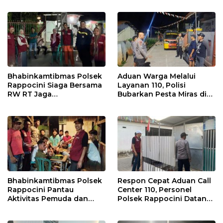
Keributan
Bhabinkamtibmas Polsek
Aduan Warga Melalui
Rappocini Siaga Bersama
Layanan 110, Polisi
RW RT Jaga
Bubarkan Pesta Miras di
Harkamtibmas di Buakana
Perumnas Antang
Bhabinkamtibmas Polsek
Respon Cepat Aduan Call
Rappocini Pantau
Center 110, Personel
Aktivitas Pemuda dan
Polsek Rappocini Datangi
Berikan Nasihat
Lokasi Pengancaman
Kamtibmas