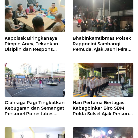
Kapolsek Biringkanaya
Bhabinkamtibmas Polsek
Pimpin Anev, Tekankan
Rappocini Sambangi
Disiplin dan Respons
Pemuda, Ajak Jauhi Miras,
Cepat Pelayanan
Tawuran, dan Balap Liar
Masyarakat
Olahraga Pagi Tingkatkan
Hari Pertama Bertugas,
Kebugaran dan Semangat
Kabagbinkar Biro SDM
Personel Polrestabes
Polda Sulsel Ajak Personel
Makassar
Jaga dan Pertahankan
Kebersihan