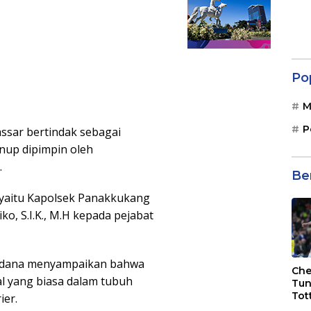
Po
M
P
ssar bertindak sebagai
nup dipimpin oleh
.
Be
 yaitu Kapolsek Panakkukang
ko, S.I.K., M.H kepada pejabat
erdana menyampaikan bahwa
Che
l yang biasa dalam tubuh
Tun
Tot
ier.
F.C