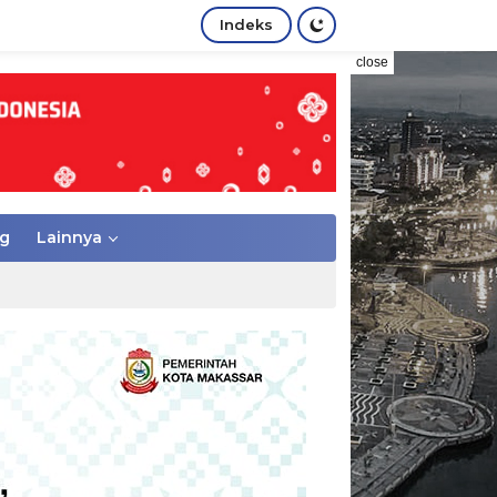
Indeks
close
g
Lainnya