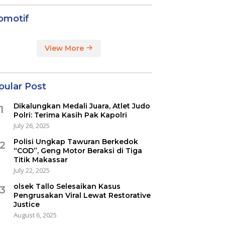
omotif
View More
pular Post
Dikalungkan Medali Juara, Atlet Judo
1
Polri: Terima Kasih Pak Kapolri
July 26, 2025
Polisi Ungkap Tawuran Berkedok
2
“COD”, Geng Motor Beraksi di Tiga
Titik Makassar
July 22, 2025
olsek Tallo Selesaikan Kasus
3
Pengrusakan Viral Lewat Restorative
Justice
August 6, 2025