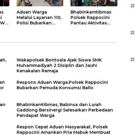
#
as
Aduan Warga
Bhabinkamtibmas
i
Melalui Layanan 110,
Polsek Rappocini
RW
Polisi Bubarkan
Pantau Aktivitas
Pesta Miras di
Pemuda dan Berikan
#
i
Perumnas Antang
Nasihat Kamtibmas
#
ah,
Wakapolsek Bontoala Ajak Siswa SMK
Muhammadiyah 2 Disiplin dan Jauhi
Kenakalan Remaja
an
Respons Aduan Warga,Polsek Rappocini
or
Bubarkan Pemuda Konsumsi Ballo
kan
Bhabinkamtibmas, Babinsa dan Lurah
Gaddong Bersinergi Selesaikan Perbedaan
Pendapat Warga
Respon Cepat Aduan Masyarakat, Polsek
Rappocini Amankan Pria Mabuk Membuat