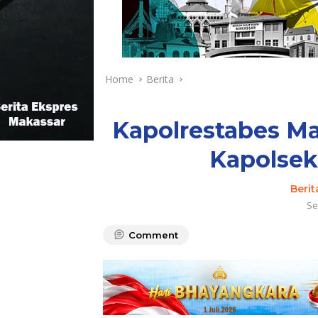
Home
Berita
Kapolrestabes Ma
Kapolse
Berit
Se
Comment