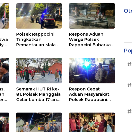
Ot
Polsek Rappocini
Respons Aduan
iswa
Tingkatkan
Warga,Polsek
iyah
Pemantauan Malam
Rappocini Bubarkan
Po
uhi
Akhir Pekan,
Pemuda Konsumsi
ja
Antisipasi Geng
Ballo
Motor dan Balapan
#
Liar
#
s,
Semarak HUT RI ke-
Respon Cepat
ah
81, Polsek Manggala
Aduan Masyarakat,
ergi
Gelar Lomba 17-an
Polsek Rappocini
Penuh Kebersamaan
Amankan Pria
Mabuk Membuat
#
a
Keributan