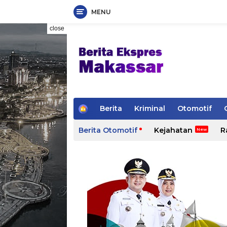
MENU
Skip
close
to
content
H
Berita
Kriminal
Otomotif
o
m
Berita Otomotif
Kejahatan
R
e