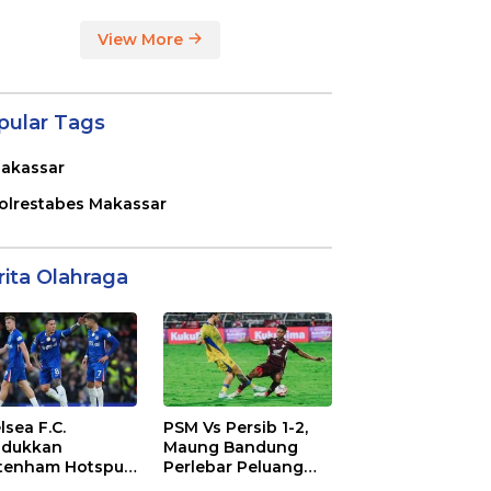
View More
pular Tags
akassar
olrestabes Makassar
rita Olahraga
lsea F.C.
PSM Vs Persib 1-2,
dukkan
Maung Bandung
tenham Hotspur
Perlebar Peluang
. 2-1 di Stamford
Juara BRI Super