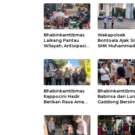
Bhabinkamtibmas
Wakapolsek
Laikang Pantau
Bontoala Ajak S
Wilayah, Antisipasi
SMK Muhammad
Curat, Curas dan
2 Disiplin dan Ja
Curanmor
Kenakalan Rema
Bhabinkamtibmas
Bhabinkamtibma
Rappocini Hadir
Babinsa dan Lur
Berikan Rasa Aman
Gaddong Bersin
Saat Ibadah Temu
Selesaikan
Misdinar
Perbedaan
Pendapat Warg