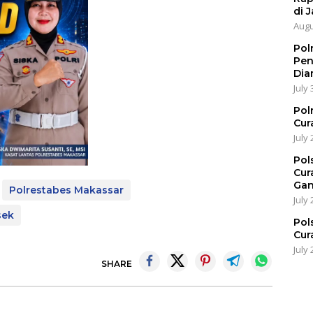
di J
Augu
Pol
Pen
Dia
July 
Pol
Cur
July 
Pol
Cur
Gan
Polrestabes Makassar
July 
sek
Pol
Cur
July 
SHARE