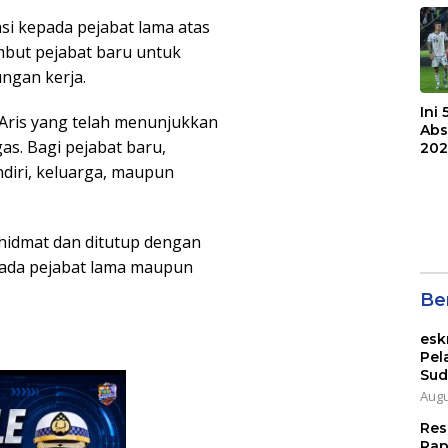
Bri
si kepada pejabat lama atas
mbut pejabat baru untuk
ngan kerja.
Ini
 Aris yang telah menunjukkan
Abs
as. Bagi pejabat baru,
202
ndiri, keluarga, maupun
hidmat dan ditutup dengan
epada pejabat lama maupun
Ber
esk
Pel
Sud
Augu
Res
Rap