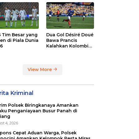
dge
League
 5 Tim Besar yang
Dua Gol Désiré Doué
en di Piala Dunia
Bawa Prancis
6
Kalahkan Kolombia
3-1
View More
ita Kriminal
rim Polsek Biringkanaya Amankan
aku Penganiayaan Busur Panah di
iang
st 4, 2026
pons Cepat Aduan Warga, Polsek
pocini Amankan Kelompok Pesta Miras