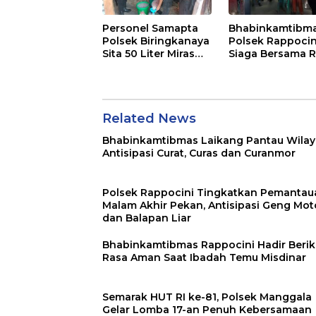
Personel Samapta
Bhabinkamtibm
Polsek Biringkanaya
Polsek Rappocin
Sita 50 Liter Miras
Siaga Bersama 
Jenis Ballo
RT Jaga
Harkamtibmas d
Buakana
Related News
Bhabinkamtibmas Laikang Pantau Wilay
Antisipasi Curat, Curas dan Curanmor
Polsek Rappocini Tingkatkan Pemantau
Malam Akhir Pekan, Antisipasi Geng Mot
dan Balapan Liar
Bhabinkamtibmas Rappocini Hadir Beri
Rasa Aman Saat Ibadah Temu Misdinar
Semarak HUT RI ke-81, Polsek Manggala
Gelar Lomba 17-an Penuh Kebersamaan