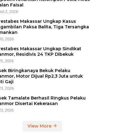
alan Faisal
st 2, 2026
restabes Makassar Ungkap Kasus
gambilan Paksa Balita, Tiga Tersangka
mankan
30, 2026
restabes Makassar Ungkap Sindikat
anmor, Residivis 24 TKP Dibekuk
25, 2026
sek Biringkanaya Bekuk Pelaku
anmor, Motor Dijual Rp2,3 Juta untuk
ti Gaji
23, 2026
sek Tamalate Berhasil Ringkus Pelaku
anmor Disertai Kekerasan
23, 2026
View More