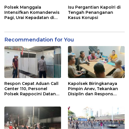
Sinergi Jaga Kamtibmas
Rappocini Tekankan
Pentingnya Sinergi
Polsek Manggala
Isu Pergantian Kapolri di
dengan Warga
Intensifkan Komanderwis
Tengah Penanganan
Pagi, Urai Kepadatan di
Kasus Korupsi
Jalur Antang Raya
Recommendation for You
Respon Cepat Aduan Call
Kapolsek Biringkanaya
Center 110, Personel
Pimpin Anev, Tekankan
Polsek Rappocini Datangi
Disiplin dan Respons
Lokasi Pengancaman
Cepat Pelayanan
Masyarakat