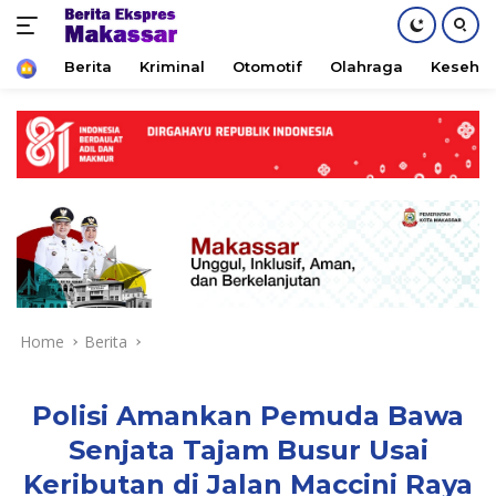
Home
Berita
Kriminal
Otomotif
Olahraga
Keseha
Skip
to
content
Home
Berita
Polisi Amankan Pemuda Bawa
Senjata Tajam Busur Usai
Keributan di Jalan Maccini Raya