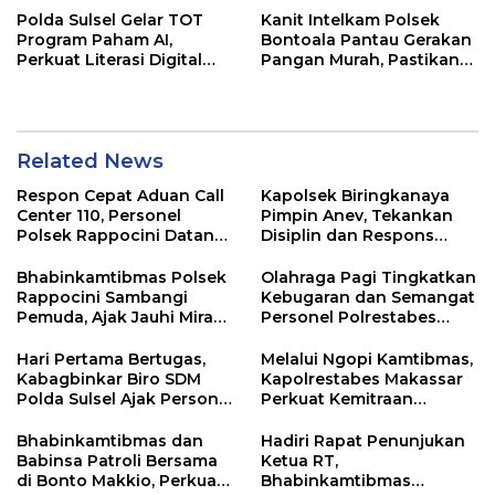
Polda Sulsel Gelar TOT
Kanit Intelkam Polsek
Program Paham AI,
Bontoala Pantau Gerakan
Perkuat Literasi Digital
Pangan Murah, Pastikan
Pelajar di Sulsel
Kegiatan Berjalan Aman
dan Tertib
Related News
Respon Cepat Aduan Call
Kapolsek Biringkanaya
Center 110, Personel
Pimpin Anev, Tekankan
Polsek Rappocini Datangi
Disiplin dan Respons
Lokasi Pengancaman
Cepat Pelayanan
Masyarakat
Bhabinkamtibmas Polsek
Olahraga Pagi Tingkatkan
Rappocini Sambangi
Kebugaran dan Semangat
Pemuda, Ajak Jauhi Miras,
Personel Polrestabes
Tawuran, dan Balap Liar
Makassar
Hari Pertama Bertugas,
Melalui Ngopi Kamtibmas,
Kabagbinkar Biro SDM
Kapolrestabes Makassar
Polda Sulsel Ajak Personel
Perkuat Kemitraan
Jaga dan Pertahankan
dengan Warga Tamalate
Kebersihan
Bhabinkamtibmas dan
Hadiri Rapat Penunjukan
Babinsa Patroli Bersama
Ketua RT,
di Bonto Makkio, Perkuat
Bhabinkamtibmas