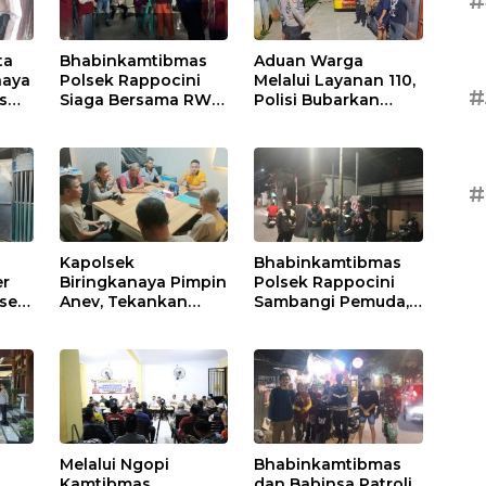
#
ta
Bhabinkamtibmas
Aduan Warga
naya
Polsek Rappocini
Melalui Layanan 110,
#
as
Siaga Bersama RW
Polisi Bubarkan
RT Jaga
Pesta Miras di
Harkamtibmas di
Perumnas Antang
Buakana
#
Kapolsek
Bhabinkamtibmas
er
Biringkanaya Pimpin
Polsek Rappocini
lsek
Anev, Tekankan
Sambangi Pemuda,
gi
Disiplin dan
Ajak Jauhi Miras,
Respons Cepat
Tawuran, dan Balap
Pelayanan
Liar
Masyarakat
Melalui Ngopi
Bhabinkamtibmas
Kamtibmas,
dan Babinsa Patroli