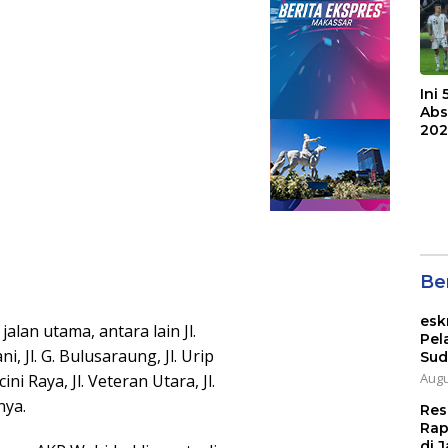
Ini
Abs
202
Ber
esk
alan utama, antara lain Jl.
Pel
, Jl. G. Bulusaraung, Jl. Urip
Sud
Augu
ini Raya, Jl. Veteran Utara, Jl.
nya.
Res
Rap
di J