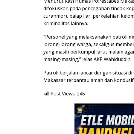
Menurut Kasi Humas Polrestabes Makass
difokuskan pada pencegahan tindak keja
curanmor), balap liar, perkelahian kel
kriminalitas lainnya.
“Personel yang melaksanakan patroli me
lorong-lorong warga, sekaligus memb
yang masih berkumpul larut malam aga
masing-masing,” jelas AKP Wahiduddin.
Patroli berjalan lancar dengan situasi 
Makassar terpantau aman dan kondusif
Post Views:
245