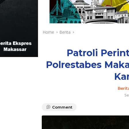
Home
Berita
Patroli Perin
Polrestabes Maka
Ka
Berit
Se
Comment