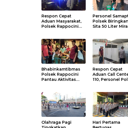
Respon Cepat
Personel Samap
Aduan Masyarakat,
Polsek Biringka
Polsek Rappocini
Sita 50 Liter Mir
Amankan Pria
Jenis Ballo
Mabuk Membuat
Keributan
Bhabinkamtibmas
Respon Cepat
Polsek Rappocini
Aduan Call Cent
Pantau Aktivitas
110, Personel Po
Pemuda dan Berikan
Rappocini Datan
Nasihat Kamtibmas
Lokasi
Pengancaman
Olahraga Pagi
Hari Pertama
Tingkatkan
Bertugas,