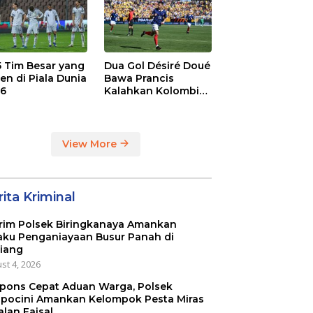
 5 Tim Besar yang
Dua Gol Désiré Doué
en di Piala Dunia
Bawa Prancis
6
Kalahkan Kolombia
3-1
View More
ita Kriminal
rim Polsek Biringkanaya Amankan
aku Penganiayaan Busur Panah di
iang
st 4, 2026
pons Cepat Aduan Warga, Polsek
pocini Amankan Kelompok Pesta Miras
alan Faisal