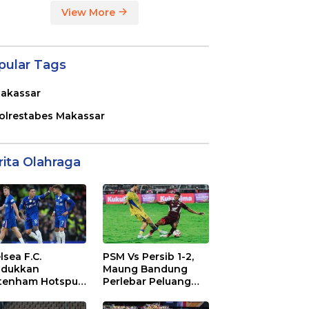
View More
pular Tags
akassar
olrestabes Makassar
rita Olahraga
lsea F.C.
PSM Vs Persib 1-2,
dukkan
Maung Bandung
tenham Hotspur
Perlebar Peluang
. 2-1 di Stamford
Juara BRI Super
dge
League