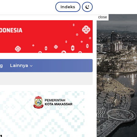
Indeks
close
g
Lainnya