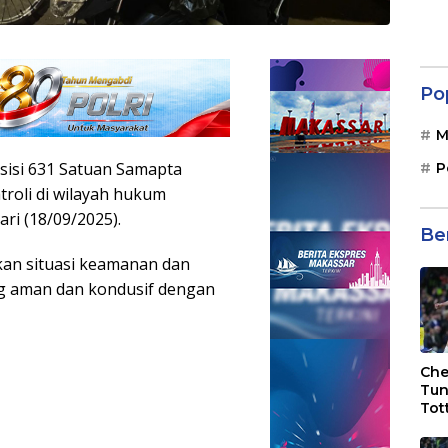
Po
M
esisi 631 Satuan Samapta
P
roli di wilayah hukum
ri (18/09/2025).
Be
kan situasi keamanan dan
ng aman dan kondusif dengan
Che
Tun
Tot
F.C
Bri