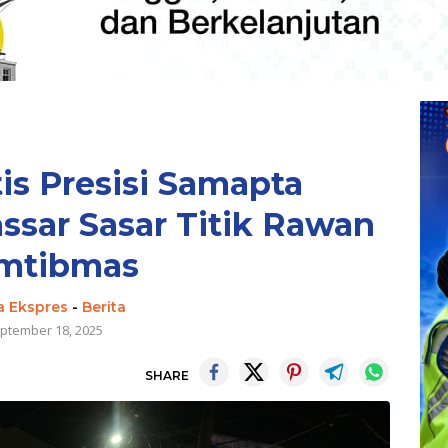
tis Presisi Samapta
ssar Sasar Titik Rawan
mtibmas
a Ekspres
-
Berita
ptember 18, 2025
SHARE