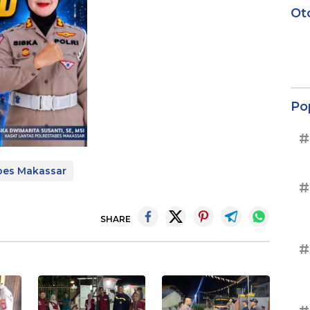
Ot
Po
#
bes Makassar
#
SHARE
#