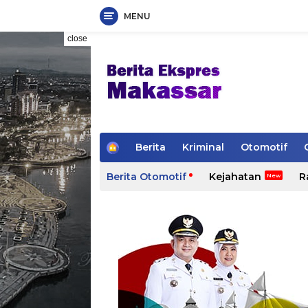
MENU
Skip
close
to
content
H
Berita
Kriminal
Otomotif
o
m
Berita Otomotif
Kejahatan
R
e