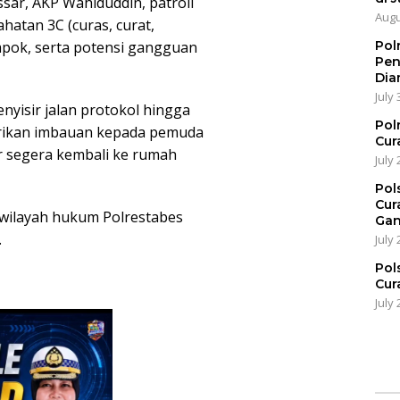
ar, AKP Wahiduddin, patroli
Augu
hatan 3C (curas, curat,
Pol
ompok, serta potensi gangguan
Pen
Dia
July 
nyisir jalan protokol hingga
Pol
erikan imbauan kepada pemuda
Cur
r segera kembali ke rumah
July 
Pol
Cur
di wilayah hukum Polrestabes
Gan
.
July 
Pol
Cur
July 