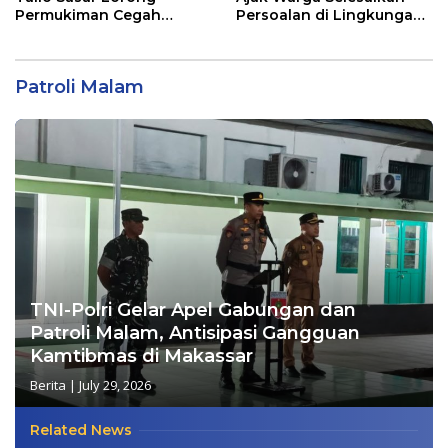
Permukiman Cegah
Persoalan di Lingkungan
Gangguan Kamtibmas
Secara Bijak
Patroli Malam
TNI-Polri Gelar Apel Gabungan dan
Patroli Malam, Antisipasi Gangguan
Kamtibmas di Makassar
Berita
|
July 29, 2026
Related News