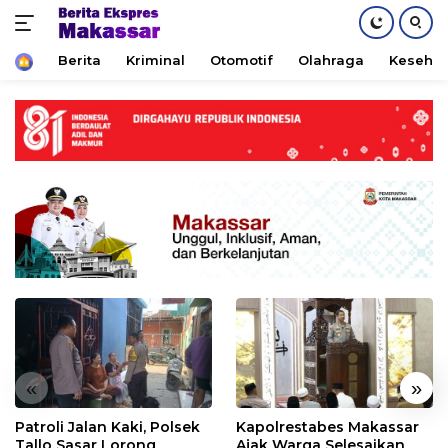
Home
Berita
Kriminal
Otomotif
Olahraga
Keseha
Skip
to
content
«
»
Patroli Jalan Kaki, Polsek
Kapolrestabes Makassar
Tallo Sasar Lorong
Ajak Warga Selesaikan