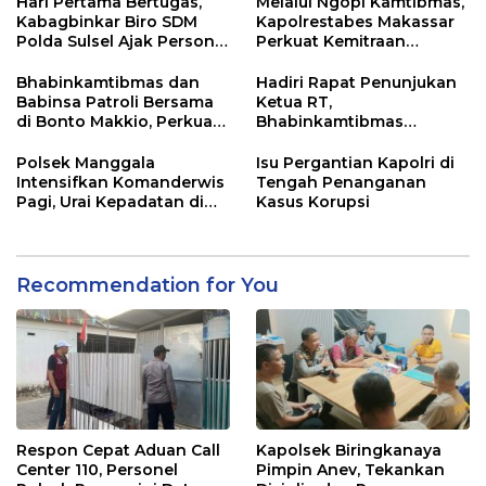
Hari Pertama Bertugas,
Melalui Ngopi Kamtibmas,
Kabagbinkar Biro SDM
Kapolrestabes Makassar
Polda Sulsel Ajak Personel
Perkuat Kemitraan
Jaga dan Pertahankan
dengan Warga Tamalate
Kebersihan
Bhabinkamtibmas dan
Hadiri Rapat Penunjukan
Babinsa Patroli Bersama
Ketua RT,
di Bonto Makkio, Perkuat
Bhabinkamtibmas
Sinergi Jaga Kamtibmas
Rappocini Tekankan
Pentingnya Sinergi
Polsek Manggala
Isu Pergantian Kapolri di
dengan Warga
Intensifkan Komanderwis
Tengah Penanganan
Pagi, Urai Kepadatan di
Kasus Korupsi
Jalur Antang Raya
Recommendation for You
Respon Cepat Aduan Call
Kapolsek Biringkanaya
Center 110, Personel
Pimpin Anev, Tekankan