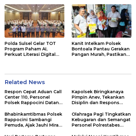
Polda Sulsel Gelar TOT
Kanit Intelkam Polsek
Program Paham AI,
Bontoala Pantau Gerakan
Perkuat Literasi Digital
Pangan Murah, Pastikan
Pelajar di Sulsel
Kegiatan Berjalan Aman
dan Tertib
Related News
Respon Cepat Aduan Call
Kapolsek Biringkanaya
Center 110, Personel
Pimpin Anev, Tekankan
Polsek Rappocini Datangi
Disiplin dan Respons
Lokasi Pengancaman
Cepat Pelayanan
Masyarakat
Bhabinkamtibmas Polsek
Olahraga Pagi Tingkatkan
Rappocini Sambangi
Kebugaran dan Semangat
Pemuda, Ajak Jauhi Miras,
Personel Polrestabes
Tawuran, dan Balap Liar
Makassar