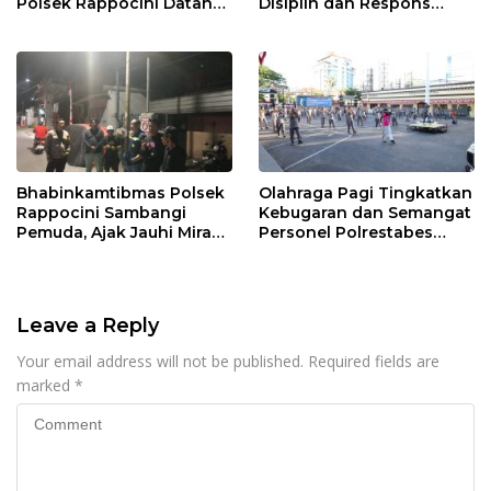
Polsek Rappocini Datangi
Disiplin dan Respons
Lokasi Pengancaman
Cepat Pelayanan
Masyarakat
Bhabinkamtibmas Polsek
Olahraga Pagi Tingkatkan
Rappocini Sambangi
Kebugaran dan Semangat
Pemuda, Ajak Jauhi Miras,
Personel Polrestabes
Tawuran, dan Balap Liar
Makassar
Leave a Reply
Your email address will not be published.
Required fields are
marked
*