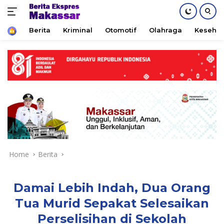
Home
Berita
Kriminal
Otomotif
Olahraga
Keseha
Skip
to
content
Home
Berita
Damai Lebih Indah, Dua Orang
Tua Murid Sepakat Selesaikan
Perselisihan di Sekolah