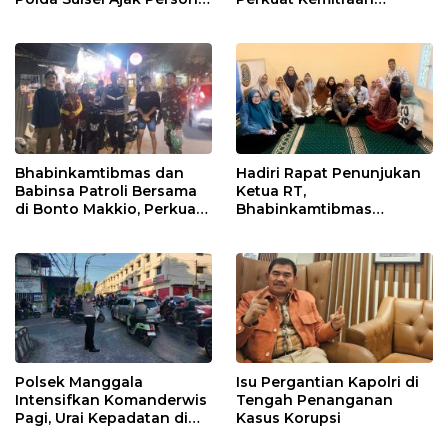
Jaga dan Pertahankan
dengan Warga Tamalate
Kebersihan
Bhabinkamtibmas dan
Hadiri Rapat Penunjukan
Babinsa Patroli Bersama
Ketua RT,
di Bonto Makkio, Perkuat
Bhabinkamtibmas
Sinergi Jaga Kamtibmas
Rappocini Tekankan
Pentingnya Sinergi
dengan Warga
Polsek Manggala
Isu Pergantian Kapolri di
Intensifkan Komanderwis
Tengah Penanganan
Pagi, Urai Kepadatan di
Kasus Korupsi
Jalur Antang Raya