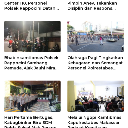
Center 110, Personel
Pimpin Anev, Tekankan
Polsek Rappocini Datangi
Disiplin dan Respons
Lokasi Pengancaman
Cepat Pelayanan
Masyarakat
Bhabinkamtibmas Polsek
Olahraga Pagi Tingkatkan
Rappocini Sambangi
Kebugaran dan Semangat
Pemuda, Ajak Jauhi Miras,
Personel Polrestabes
Tawuran, dan Balap Liar
Makassar
Hari Pertama Bertugas,
Melalui Ngopi Kamtibmas,
Kabagbinkar Biro SDM
Kapolrestabes Makassar
Polda Sulsel Ajak Personel
Perkuat Kemitraan