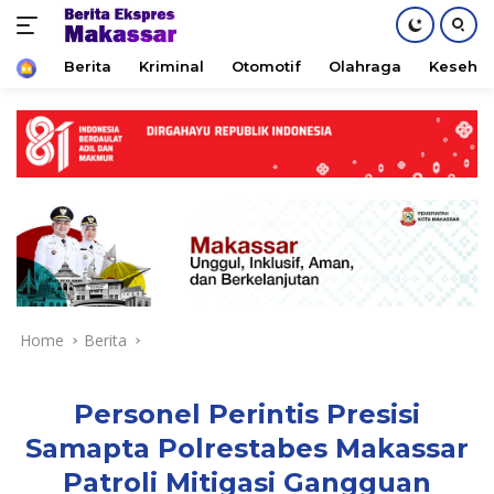
Home
Berita
Kriminal
Otomotif
Olahraga
Keseha
Skip
to
content
Home
Berita
Personel Perintis Presisi
Samapta Polrestabes Makassar
Patroli Mitigasi Gangguan