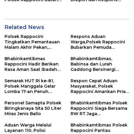
Lokasi Pengancaman
Cepat Pelayanan
Masyarakat
Related News
Polsek Rappocini
Respons Aduan
Tingkatkan Pemantauan
Warga,Polsek Rappocini
Malam Akhir Pekan,
Bubarkan Pemuda
Antisipasi Geng Motor
Konsumsi Ballo
dan Balapan Liar
Bhabinkamtibmas
Bhabinkamtibmas,
Rappocini Hadir Berikan
Babinsa dan Lurah
Rasa Aman Saat Ibadah
Gaddong Bersinergi
Temu Misdinar
Selesaikan Perbedaan
Pendapat Warga
Semarak HUT RI ke-81,
Respon Cepat Aduan
Polsek Manggala Gelar
Masyarakat, Polsek
Lomba 17-an Penuh
Rappocini Amankan Pria
Kebersamaan
Mabuk Membuat
Keributan
Personel Samapta Polsek
Bhabinkamtibmas Polsek
Biringkanaya Sita 50 Liter
Rappocini Siaga Bersama
Miras Jenis Ballo
RW RT Jaga
Harkamtibmas di Buakana
Aduan Warga Melalui
Bhabinkamtibmas Polsek
Layanan 110, Polisi
Rappocini Pantau