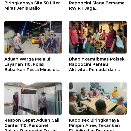
Biringkanaya Sita 50 Liter
Rappocini Siaga Bersama
Miras Jenis Ballo
RW RT Jaga
Harkamtibmas di Buakana
Aduan Warga Melalui
Bhabinkamtibmas Polsek
Layanan 110, Polisi
Rappocini Pantau
Bubarkan Pesta Miras di
Aktivitas Pemuda dan
Perumnas Antang
Berikan Nasihat
Kamtibmas
Respon Cepat Aduan Call
Kapolsek Biringkanaya
Center 110, Personel
Pimpin Anev, Tekankan
Polsek Rappocini Datangi
Disiplin dan Respons