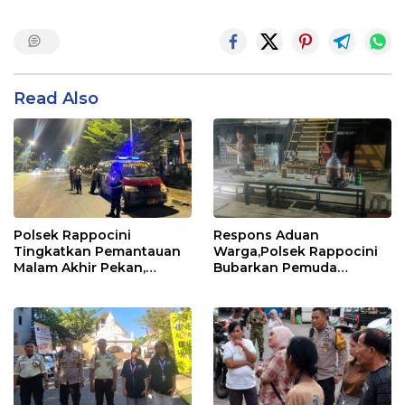
Read Also
Polsek Rappocini
Respons Aduan
Tingkatkan Pemantauan
Warga,Polsek Rappocini
Malam Akhir Pekan,
Bubarkan Pemuda
Antisipasi Geng Motor
Konsumsi Ballo
dan Balapan Liar