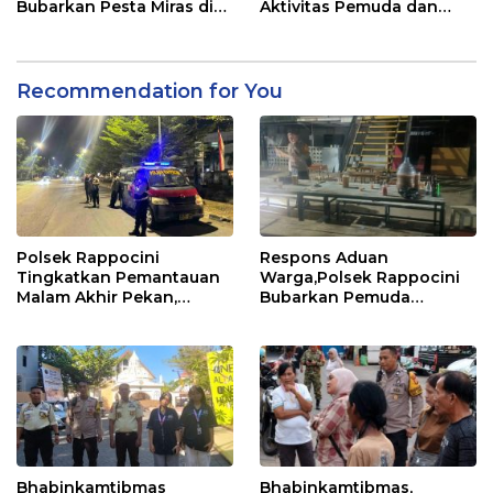
Bubarkan Pesta Miras di
Aktivitas Pemuda dan
Perumnas Antang
Berikan Nasihat
Kamtibmas
Recommendation for You
Polsek Rappocini
Respons Aduan
Tingkatkan Pemantauan
Warga,Polsek Rappocini
Malam Akhir Pekan,
Bubarkan Pemuda
Antisipasi Geng Motor
Konsumsi Ballo
dan Balapan Liar
Bhabinkamtibmas
Bhabinkamtibmas,