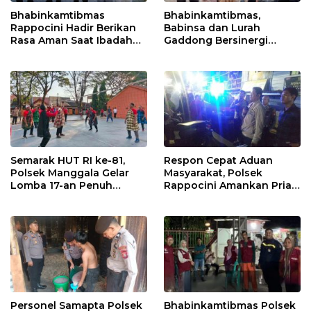
Bhabinkamtibmas
Bhabinkamtibmas,
Rappocini Hadir Berikan
Babinsa dan Lurah
Rasa Aman Saat Ibadah
Gaddong Bersinergi
Temu Misdinar
Selesaikan Perbedaan
Pendapat Warga
Semarak HUT RI ke-81,
Respon Cepat Aduan
Polsek Manggala Gelar
Masyarakat, Polsek
Lomba 17-an Penuh
Rappocini Amankan Pria
Kebersamaan
Mabuk Membuat
Keributan
Personel Samapta Polsek
Bhabinkamtibmas Polsek