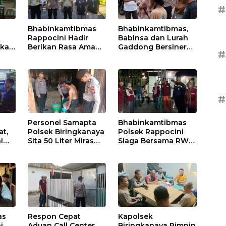
#
Bhabinkamtibmas
Bhabinkamtibmas,
Rappocini Hadir
Babinsa dan Lurah
rkan
Berikan Rasa Aman
Gaddong Bersinergi
#
si
Saat Ibadah Temu
Selesaikan
Misdinar
Perbedaan
Pendapat Warga
#
Personel Samapta
Bhabinkamtibmas
t,
Polsek Biringkanaya
Polsek Rappocini
i
Sita 50 Liter Miras
Siaga Bersama RW
Jenis Ballo
RT Jaga
t
Harkamtibmas di
Buakana
as
Respon Cepat
Kapolsek
i
Aduan Call Center
Biringkanaya Pimpin