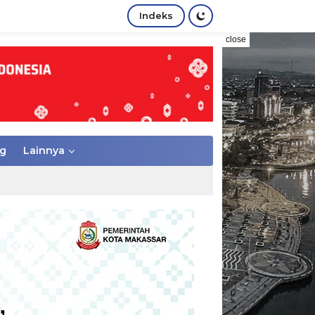
Indeks
close
g
Lainnya