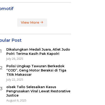
omotif
View More
pular Post
Dikalungkan Medali Juara, Atlet Judo
1
Polri: Terima Kasih Pak Kapolri
July 26, 2025
Polisi Ungkap Tawuran Berkedok
2
“COD”, Geng Motor Beraksi di Tiga
Titik Makassar
July 22, 2025
olsek Tallo Selesaikan Kasus
3
Pengrusakan Viral Lewat Restorative
Justice
August 6, 2025