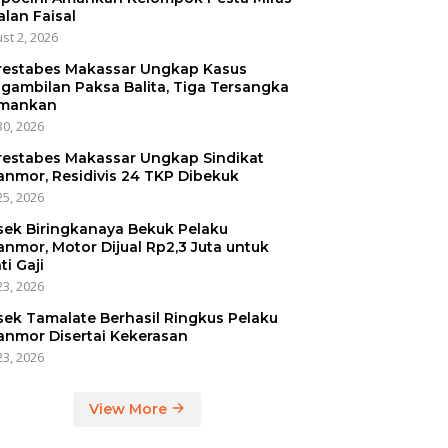
alan Faisal
st 2, 2026
restabes Makassar Ungkap Kasus
gambilan Paksa Balita, Tiga Tersangka
mankan
30, 2026
restabes Makassar Ungkap Sindikat
anmor, Residivis 24 TKP Dibekuk
25, 2026
sek Biringkanaya Bekuk Pelaku
anmor, Motor Dijual Rp2,3 Juta untuk
ti Gaji
23, 2026
sek Tamalate Berhasil Ringkus Pelaku
anmor Disertai Kekerasan
23, 2026
View More