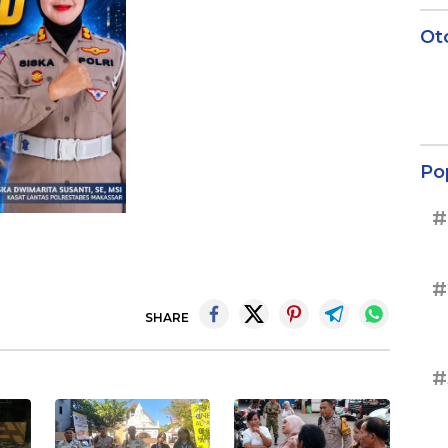
Ot
Po
#
#
SHARE
#