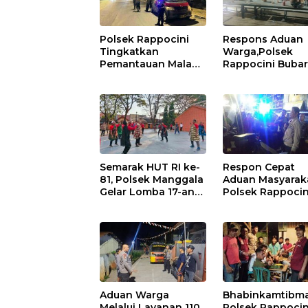
Polsek Rappocini
Respons Aduan
Tingkatkan
Warga,Polsek
Pemantauan Malam
Rappocini Buba
Akhir Pekan,
Pemuda Konsum
Antisipasi Geng
Ballo
Motor dan Balapan
Liar
Semarak HUT RI ke-
Respon Cepat
81, Polsek Manggala
Aduan Masyaraka
Gelar Lomba 17-an
Polsek Rappocin
Penuh Kebersamaan
Amankan Pria
Mabuk Membua
Keributan
Aduan Warga
Bhabinkamtibm
Melalui Layanan 110,
Polsek Rappocin