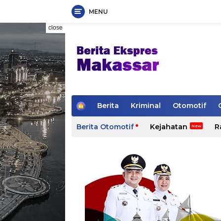
MENU
Skip
close
to
content
H
Berita
Kriminal
Otomotif
o
m
Berita Otomotif
Kejahatan
R
e