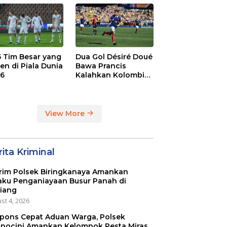
dge
League
 5 Tim Besar yang
Dua Gol Désiré Doué
en di Piala Dunia
Bawa Prancis
6
Kalahkan Kolombia
3-1
View More
ita Kriminal
rim Polsek Biringkanaya Amankan
aku Penganiayaan Busur Panah di
iang
st 4, 2026
pons Cepat Aduan Warga, Polsek
pocini Amankan Kelompok Pesta Miras