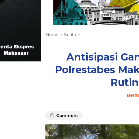
Home
Berita
Antisipasi G
Polrestabes Mak
Rutin
Berit
Comment