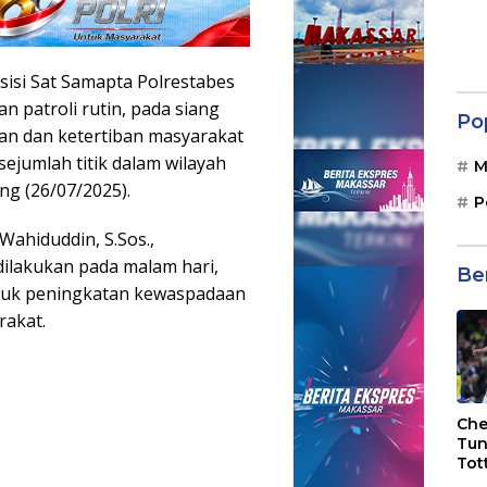
esisi Sat Samapta Polrestabes
 patroli rutin, pada siang
Po
an dan ketertiban masyarakat
 sejumlah titik dalam wilayah
M
ng (26/07/2025).
P
ahiduddin, S.Sos.,
dilakukan pada malam hari,
Be
entuk peningkatan kewaspadaan
rakat.
Che
Tun
Tot
F.C