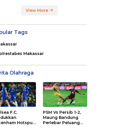
View More
pular Tags
akassar
olrestabes Makassar
rita Olahraga
lsea F.C.
PSM Vs Persib 1-2,
dukkan
Maung Bandung
tenham Hotspur
Perlebar Peluang
. 2-1 di Stamford
Juara BRI Super