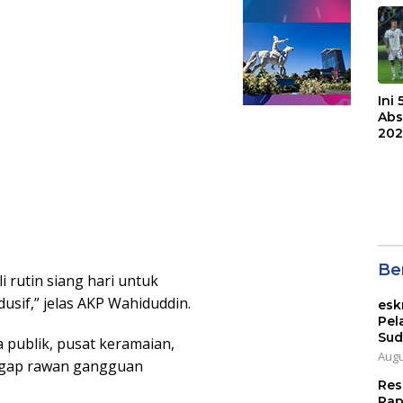
Bri
Ini
Abs
202
Ber
 rutin siang hari untuk
usif,” jelas AKP Wahiduddin.
esk
Pel
Sud
a publik, pusat keramaian,
Augu
nggap rawan gangguan
Res
Rap