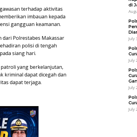
di J
ngawasan terhadap aktivitas
Augu
n memberikan imbauan kepada
Pol
tensi gangguan keamanan.
Pen
Dia
n dari Polrestabes Makassar
July 
hadiran polisi di tengah
Pol
pada siang hari.
Cur
July 
patroli yang berkelanjutan,
Pol
k kriminal dapat dicegah dan
Cur
Gan
tas dapat terjaga.
July 
Pol
Cur
July 