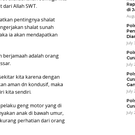
Rap
 dari Allah SWT.
di J
Augu
atkan pentingnya shalat
Pol
ngerjakan shalat sunah
Pen
aka ia akan mendapatkan
Dia
July 
Pol
uh berjamaah adalah orang
Cur
ssar.
July 
Pol
sekitar kita karena dengan
Cur
akan aman dn kondusif, maka
Gan
July 
ri kita sendiri.
Pol
 pelaku geng motor yang di
Cur
July 
nyakan anak di bawah umur,
kurang perhatian dari orang