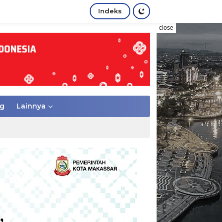
Indeks
close
g
Lainnya