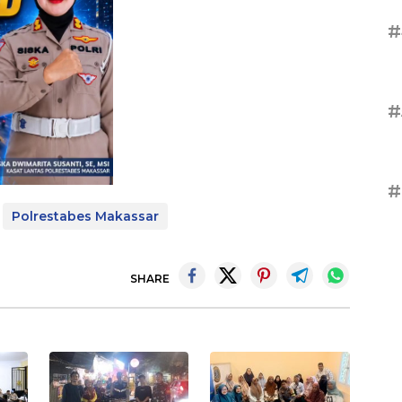
#
#
#
Polrestabes Makassar
SHARE