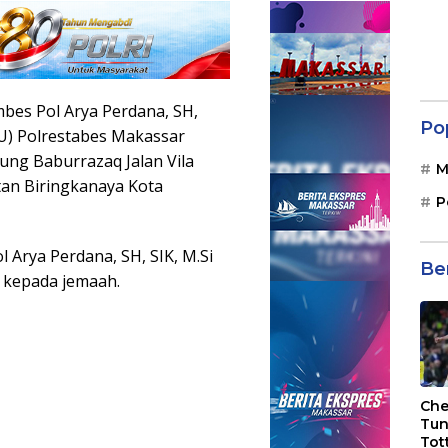
es Pol Arya Perdana, SH,
Po
PJU) Polrestabes Makassar
ung Baburrazaq Jalan Vila
M
an Biringkanaya Kota
P
Arya Perdana, SH, SIK, M.Si
Be
kepada jemaah.
Che
Tun
Tot