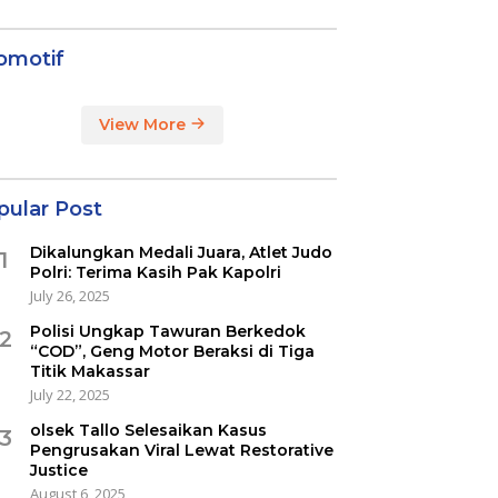
omotif
View More
pular Post
Dikalungkan Medali Juara, Atlet Judo
1
Polri: Terima Kasih Pak Kapolri
July 26, 2025
Polisi Ungkap Tawuran Berkedok
2
“COD”, Geng Motor Beraksi di Tiga
Titik Makassar
July 22, 2025
olsek Tallo Selesaikan Kasus
3
Pengrusakan Viral Lewat Restorative
Justice
August 6, 2025