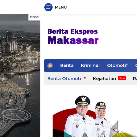
MENU
Skip
close
to
content
H
Berita
Kriminal
Otomotif
o
m
Berita Otomotif
Kejahatan
R
e