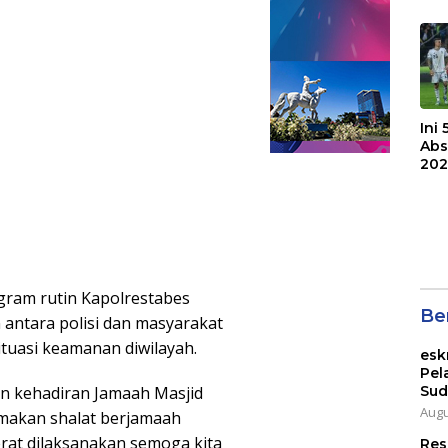
F.C
Bri
Ini
Abs
202
gram rutin Kapolrestabes
Ber
ntara polisi dan masyarakat
ituasi keamanan diwilayah.
esk
Pel
Sud
an kehadiran Jamaah Masjid
Augu
makan shalat berjamaah
rat dilaksanakan semoga kita
Res