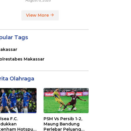
View More
pular Tags
akassar
olrestabes Makassar
rita Olahraga
lsea F.C.
PSM Vs Persib 1-2,
dukkan
Maung Bandung
tenham Hotspur
Perlebar Peluang