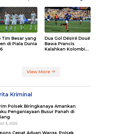
. 2-1 di Stamford
Juara BRI Super
dge
League
 5 Tim Besar yang
Dua Gol Désiré Doué
en di Piala Dunia
Bawa Prancis
6
Kalahkan Kolombia
3-1
View More
ita Kriminal
rim Polsek Biringkanaya Amankan
aku Penganiayaan Busur Panah di
iang
st 4, 2026
pons Cepat Aduan Warga, Polsek