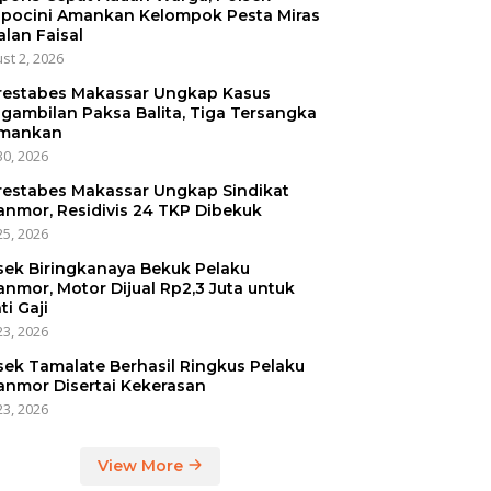
pocini Amankan Kelompok Pesta Miras
alan Faisal
st 2, 2026
restabes Makassar Ungkap Kasus
gambilan Paksa Balita, Tiga Tersangka
mankan
30, 2026
restabes Makassar Ungkap Sindikat
anmor, Residivis 24 TKP Dibekuk
25, 2026
sek Biringkanaya Bekuk Pelaku
anmor, Motor Dijual Rp2,3 Juta untuk
ti Gaji
23, 2026
sek Tamalate Berhasil Ringkus Pelaku
anmor Disertai Kekerasan
23, 2026
View More