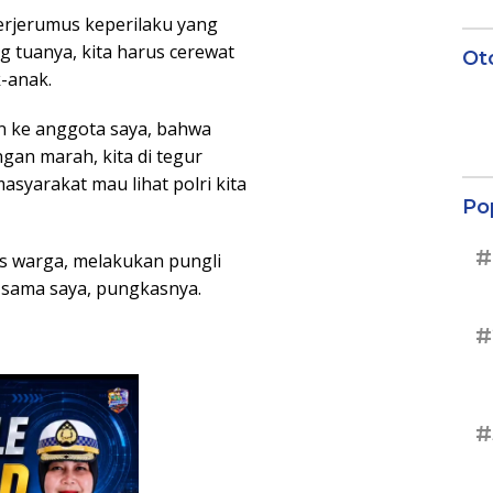
erjerumus keperilaku yang
ng tuanya, kita harus cerewat
Ot
-anak.
an ke anggota saya, bahwa
gan marah, kita di tegur
asyarakat mau lihat polri kita
Po
#
as warga, melakukan pungli
 sama saya, pungkasnya.
#
#