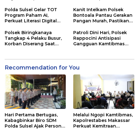
Jalur Antang Raya
Polda Sulsel Gelar TOT
Kanit Intelkam Polsek
Program Paham AI,
Bontoala Pantau Gerakan
Perkuat Literasi Digital
Pangan Murah, Pastikan
Pelajar di Sulsel
Kegiatan Berjalan Aman
dan Tertib
Polsek Biringkanaya
Patroli Dini Hari, Polsek
Tangkap 4 Pelaku Busur,
Rappocini Antisipasi
Korban Diserang Saat
Gangguan Kamtibmas
Berangkat Jualan
dan Balap Liar
Recommendation for You
Hari Pertama Bertugas,
Melalui Ngopi Kamtibmas,
Kabagbinkar Biro SDM
Kapolrestabes Makassar
Polda Sulsel Ajak Personel
Perkuat Kemitraan
Jaga dan Pertahankan
dengan Warga Tamalate
Kebersihan