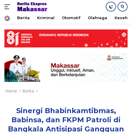
Home
Berita
Kriminal
Otomotif
Olahraga
Keseha
Skip
to
content
Home
Berita
Sinergi Bhabinkamtibmas,
Babinsa, dan FKPM Patroli di
Bangkala Antisipasi Gangguan