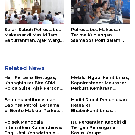
Safari Subuh Polrestabes
Polrestabes Makassar
Makassar di Masjid Jami
Terima Kunjungan
Baiturrahman, Ajak Warga
Stamaops Polri dalam
Perkuat Peran Keluarga
Supervisi Implementasi
dan Jaga Kamtibmas
SPKT dan Pamapta
Related News
Hari Pertama Bertugas,
Melalui Ngopi Kamtibmas,
Kabagbinkar Biro SDM
Kapolrestabes Makassar
Polda Sulsel Ajak Personel
Perkuat Kemitraan
Jaga dan Pertahankan
dengan Warga Tamalate
Kebersihan
Bhabinkamtibmas dan
Hadiri Rapat Penunjukan
Babinsa Patroli Bersama
Ketua RT,
di Bonto Makkio, Perkuat
Bhabinkamtibmas
Sinergi Jaga Kamtibmas
Rappocini Tekankan
Pentingnya Sinergi
Polsek Manggala
Isu Pergantian Kapolri di
dengan Warga
Intensifkan Komanderwis
Tengah Penanganan
Pagi, Urai Kepadatan di
Kasus Korupsi