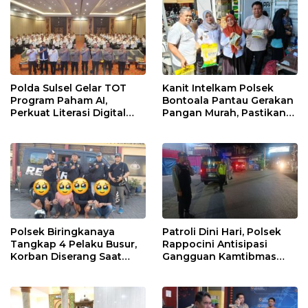
Polda Sulsel Gelar TOT
Kanit Intelkam Polsek
Program Paham AI,
Bontoala Pantau Gerakan
Perkuat Literasi Digital
Pangan Murah, Pastikan
Pelajar di Sulsel
Kegiatan Berjalan Aman
dan Tertib
Polsek Biringkanaya
Patroli Dini Hari, Polsek
Tangkap 4 Pelaku Busur,
Rappocini Antisipasi
Korban Diserang Saat
Gangguan Kamtibmas
Berangkat Jualan
dan Balap Liar