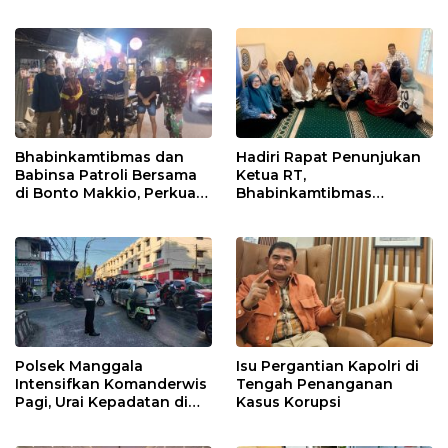
Jaga dan Pertahankan
dengan Warga Tamalate
Kebersihan
Bhabinkamtibmas dan
Hadiri Rapat Penunjukan
Babinsa Patroli Bersama
Ketua RT,
di Bonto Makkio, Perkuat
Bhabinkamtibmas
Sinergi Jaga Kamtibmas
Rappocini Tekankan
Pentingnya Sinergi
dengan Warga
Polsek Manggala
Isu Pergantian Kapolri di
Intensifkan Komanderwis
Tengah Penanganan
Pagi, Urai Kepadatan di
Kasus Korupsi
Jalur Antang Raya