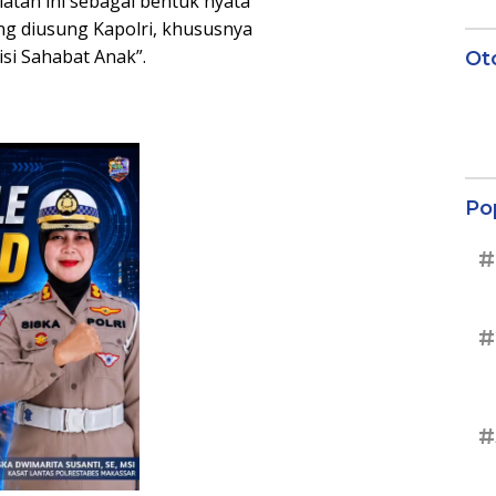
atan ini sebagai bentuk nyata
ang diusung Kapolri, khususnya
si Sahabat Anak”.
Ot
Po
#
#
#