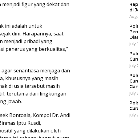
 menjadi figur yang dekat dan
Rap
di J
Augu
ak ini adalah untuk
Pol
Pen
ejak dini. Harapannya, saat
Dia
n menjadi pribadi yang
July 
asi penerus yang berkualitas,”
Pol
Cur
July 
a agar senantiasa menjaga dan
Pol
a, khususnya yang masih
Cur
ak di usia tersebut masih
Gan
July 
f, terutama dari lingkungan
ng jawab.
Pol
Cur
lsek Bontoala, Kompol Dr. Andi
July 
 Binmas Iptu Rusdi,
ositif yang dilakukan oleh