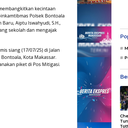
 membangkitkan kecintaan
abinkamtibmas Polsek Bontoala
Baru, Aiptu Iswahyudi, S.H.,
ang sekolah dan mengajak
Po
M
is siang (17/07/25) di Jalan
 Bontoala, Kota Makassar.
P
nakan piket di Pos Mitigasi.
Be
Che
Tun
Tot