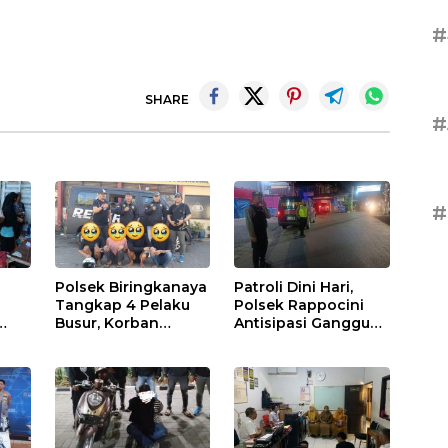
#
SHARE
#
#
Polsek Biringkanaya
Patroli Dini Hari,
Tangkap 4 Pelaku
Polsek Rappocini
Busur, Korban
Antisipasi Gangguan
Diserang Saat
Kamtibmas dan
an
Berangkat Jualan
Balap Liar
dan