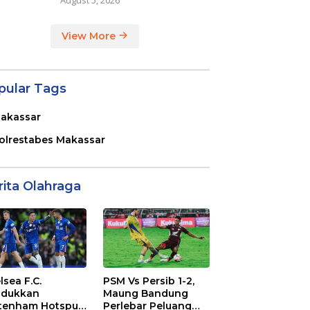
View More
pular Tags
akassar
olrestabes Makassar
rita Olahraga
lsea F.C.
PSM Vs Persib 1-2,
dukkan
Maung Bandung
tenham Hotspur
Perlebar Peluang