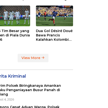
. 2-1 di Stamford
Juara BRI Super
dge
League
 5 Tim Besar yang
Dua Gol Désiré Doué
en di Piala Dunia
Bawa Prancis
6
Kalahkan Kolombia
3-1
View More
ita Kriminal
rim Polsek Biringkanaya Amankan
aku Penganiayaan Busur Panah di
iang
st 4, 2026
pons Cepat Aduan Warga, Polsek