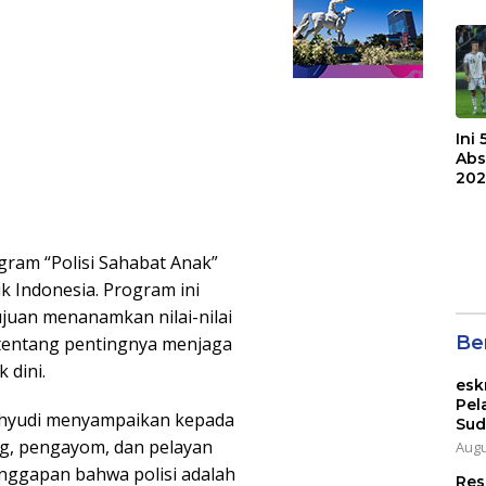
F.C
Bri
Ini
Abs
202
gram “Polisi Sahabat Anak”
k Indonesia. Program ini
juan menanamkan nilai-nilai
Ber
 tentang pentingnya menjaga
 dini.
esk
Pel
ahyudi menyampaikan kepada
Sud
ng, pengayom, dan pelayan
Augu
anggapan bahwa polisi adalah
Res