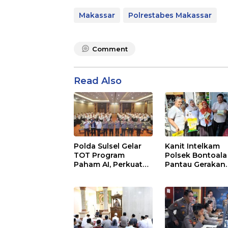
Makassar
Polrestabes Makassar
Comment
Read Also
Polda Sulsel Gelar
Kanit Intelkam
TOT Program
Polsek Bontoala
Paham AI, Perkuat
Pantau Gerakan
Literasi Digital
Pangan Murah,
Pelajar di Sulsel
Pastikan Kegiat
Berjalan Aman 
Tertib