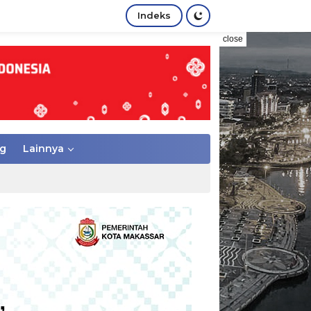
Indeks
close
g
Lainnya