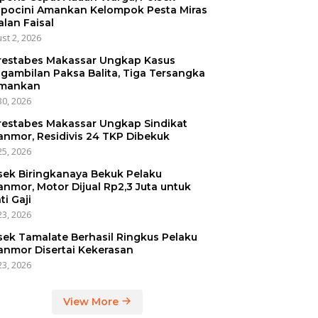
pocini Amankan Kelompok Pesta Miras
alan Faisal
st 2, 2026
restabes Makassar Ungkap Kasus
gambilan Paksa Balita, Tiga Tersangka
mankan
30, 2026
restabes Makassar Ungkap Sindikat
anmor, Residivis 24 TKP Dibekuk
25, 2026
sek Biringkanaya Bekuk Pelaku
anmor, Motor Dijual Rp2,3 Juta untuk
ti Gaji
23, 2026
sek Tamalate Berhasil Ringkus Pelaku
anmor Disertai Kekerasan
23, 2026
View More