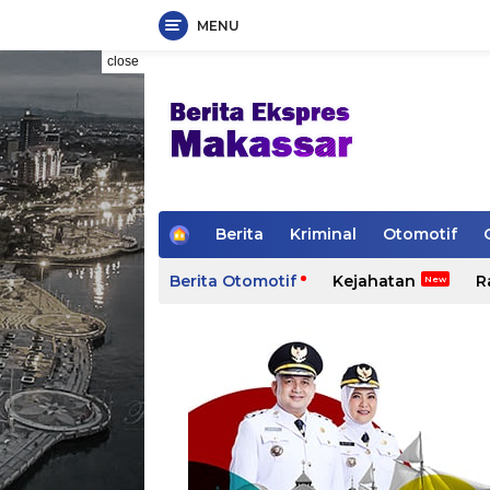
MENU
Skip
close
to
content
H
Berita
Kriminal
Otomotif
o
m
Berita Otomotif
Kejahatan
R
e