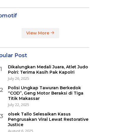
omotif
View More
pular Post
Dikalungkan Medali Juara, Atlet Judo
1
Polri: Terima Kasih Pak Kapolri
July 26, 2025
Polisi Ungkap Tawuran Berkedok
2
“COD”, Geng Motor Beraksi di Tiga
Titik Makassar
July 22, 2025
olsek Tallo Selesaikan Kasus
3
Pengrusakan Viral Lewat Restorative
Justice
August 6, 2025