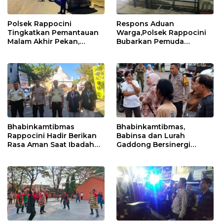
Polsek Rappocini
Respons Aduan
Tingkatkan Pemantauan
Warga,Polsek Rappocini
Malam Akhir Pekan,
Bubarkan Pemuda
Antisipasi Geng Motor
Konsumsi Ballo
dan Balapan Liar
Bhabinkamtibmas
Bhabinkamtibmas,
Rappocini Hadir Berikan
Babinsa dan Lurah
Rasa Aman Saat Ibadah
Gaddong Bersinergi
Temu Misdinar
Selesaikan Perbedaan
Pendapat Warga