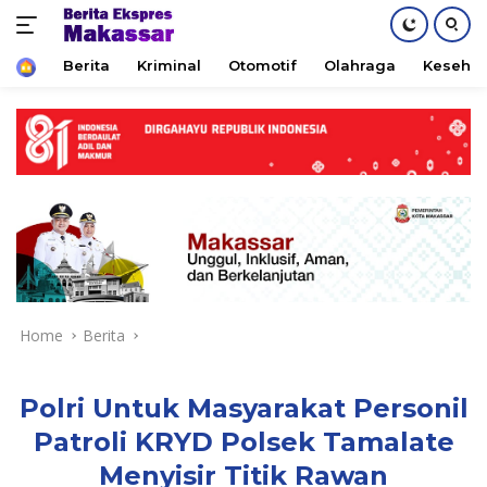
Home
Berita
Kriminal
Otomotif
Olahraga
Keseha
Skip
to
content
Home
Berita
Polri Untuk Masyarakat Personil
Patroli KRYD Polsek Tamalate
Menyisir Titik Rawan