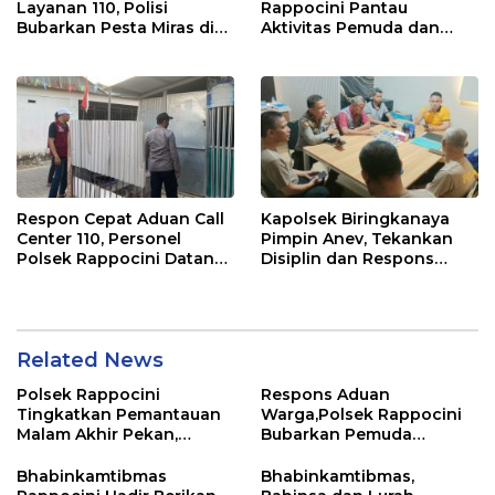
Layanan 110, Polisi
Rappocini Pantau
Bubarkan Pesta Miras di
Aktivitas Pemuda dan
Perumnas Antang
Berikan Nasihat
Kamtibmas
Respon Cepat Aduan Call
Kapolsek Biringkanaya
Center 110, Personel
Pimpin Anev, Tekankan
Polsek Rappocini Datangi
Disiplin dan Respons
Lokasi Pengancaman
Cepat Pelayanan
Masyarakat
Related News
Polsek Rappocini
Respons Aduan
Tingkatkan Pemantauan
Warga,Polsek Rappocini
Malam Akhir Pekan,
Bubarkan Pemuda
Antisipasi Geng Motor
Konsumsi Ballo
dan Balapan Liar
Bhabinkamtibmas
Bhabinkamtibmas,