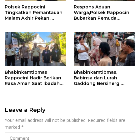
Polsek Rappocini
Respons Aduan
Tingkatkan Pemantauan
Warga,Polsek Rappocini
Malam Akhir Pekan,
Bubarkan Pemuda
Antisipasi Geng Motor
Konsumsi Ballo
dan Balapan Liar
Bhabinkamtibmas
Bhabinkamtibmas,
Rappocini Hadir Berikan
Babinsa dan Lurah
Rasa Aman Saat Ibadah
Gaddong Bersinergi
Temu Misdinar
Selesaikan Perbedaan
Pendapat Warga
Leave a Reply
Your email address will not be published.
Required fields are
marked
*