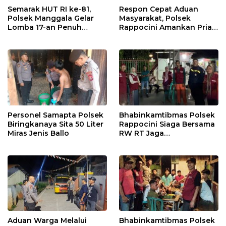
Semarak HUT RI ke-81,
Respon Cepat Aduan
Polsek Manggala Gelar
Masyarakat, Polsek
Lomba 17-an Penuh
Rappocini Amankan Pria
Kebersamaan
Mabuk Membuat
Keributan
Personel Samapta Polsek
Bhabinkamtibmas Polsek
Biringkanaya Sita 50 Liter
Rappocini Siaga Bersama
Miras Jenis Ballo
RW RT Jaga
Harkamtibmas di Buakana
Aduan Warga Melalui
Bhabinkamtibmas Polsek