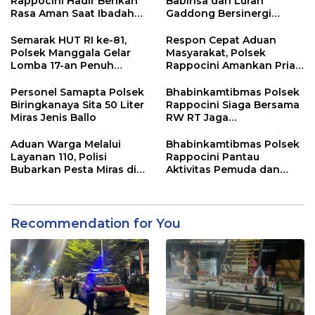
Rappocini Hadir Berikan
Babinsa dan Lurah
Rasa Aman Saat Ibadah
Gaddong Bersinergi
Temu Misdinar
Selesaikan Perbedaan
Pendapat Warga
Semarak HUT RI ke-81,
Respon Cepat Aduan
Polsek Manggala Gelar
Masyarakat, Polsek
Lomba 17-an Penuh
Rappocini Amankan Pria
Kebersamaan
Mabuk Membuat
Keributan
Personel Samapta Polsek
Bhabinkamtibmas Polsek
Biringkanaya Sita 50 Liter
Rappocini Siaga Bersama
Miras Jenis Ballo
RW RT Jaga
Harkamtibmas di Buakana
Aduan Warga Melalui
Bhabinkamtibmas Polsek
Layanan 110, Polisi
Rappocini Pantau
Bubarkan Pesta Miras di
Aktivitas Pemuda dan
Perumnas Antang
Berikan Nasihat
Kamtibmas
Recommendation for You