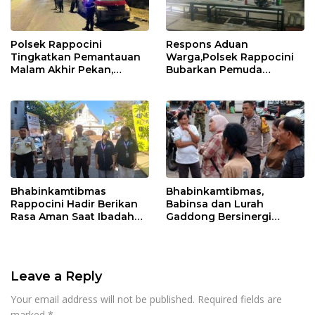
Polsek Rappocini
Respons Aduan
Tingkatkan Pemantauan
Warga,Polsek Rappocini
Malam Akhir Pekan,
Bubarkan Pemuda
Antisipasi Geng Motor
Konsumsi Ballo
dan Balapan Liar
Bhabinkamtibmas
Bhabinkamtibmas,
Rappocini Hadir Berikan
Babinsa dan Lurah
Rasa Aman Saat Ibadah
Gaddong Bersinergi
Temu Misdinar
Selesaikan Perbedaan
Pendapat Warga
Leave a Reply
Your email address will not be published.
Required fields are
marked
*