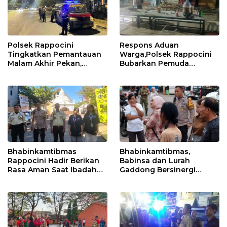
Polsek Rappocini
Respons Aduan
Tingkatkan Pemantauan
Warga,Polsek Rappocini
Malam Akhir Pekan,
Bubarkan Pemuda
Antisipasi Geng Motor
Konsumsi Ballo
dan Balapan Liar
Bhabinkamtibmas
Bhabinkamtibmas,
Rappocini Hadir Berikan
Babinsa dan Lurah
Rasa Aman Saat Ibadah
Gaddong Bersinergi
Temu Misdinar
Selesaikan Perbedaan
Pendapat Warga