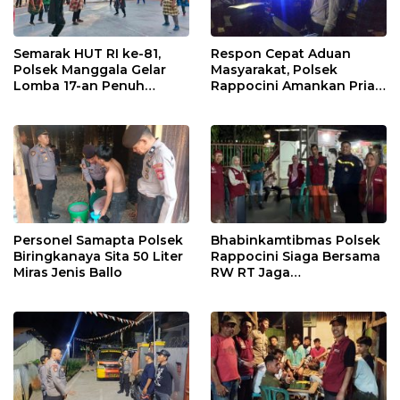
Semarak HUT RI ke-81,
Respon Cepat Aduan
Polsek Manggala Gelar
Masyarakat, Polsek
Lomba 17-an Penuh
Rappocini Amankan Pria
Kebersamaan
Mabuk Membuat
Keributan
Personel Samapta Polsek
Bhabinkamtibmas Polsek
Biringkanaya Sita 50 Liter
Rappocini Siaga Bersama
Miras Jenis Ballo
RW RT Jaga
Harkamtibmas di Buakana