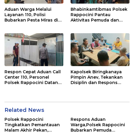
Aduan Warga Melalui
Bhabinkamtibmas Polsek
Layanan 110, Polisi
Rappocini Pantau
Bubarkan Pesta Miras di
Aktivitas Pemuda dan
Perumnas Antang
Berikan Nasihat
Kamtibmas
Respon Cepat Aduan Call
Kapolsek Biringkanaya
Center 110, Personel
Pimpin Anev, Tekankan
Polsek Rappocini Datangi
Disiplin dan Respons
Lokasi Pengancaman
Cepat Pelayanan
Masyarakat
Related News
Polsek Rappocini
Respons Aduan
Tingkatkan Pemantauan
Warga,Polsek Rappocini
Malam Akhir Pekan,
Bubarkan Pemuda