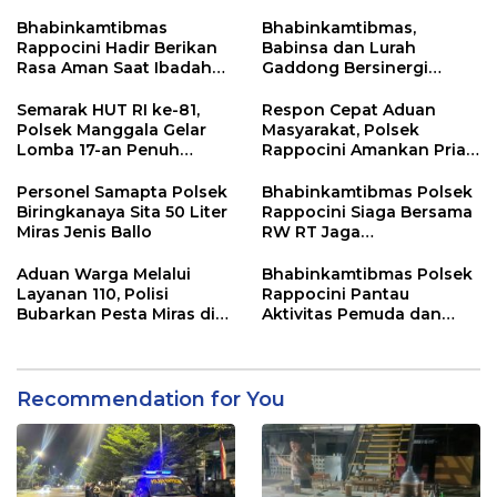
Antisipasi Geng Motor
Konsumsi Ballo
dan Balapan Liar
Bhabinkamtibmas
Bhabinkamtibmas,
Rappocini Hadir Berikan
Babinsa dan Lurah
Rasa Aman Saat Ibadah
Gaddong Bersinergi
Temu Misdinar
Selesaikan Perbedaan
Pendapat Warga
Semarak HUT RI ke-81,
Respon Cepat Aduan
Polsek Manggala Gelar
Masyarakat, Polsek
Lomba 17-an Penuh
Rappocini Amankan Pria
Kebersamaan
Mabuk Membuat
Keributan
Personel Samapta Polsek
Bhabinkamtibmas Polsek
Biringkanaya Sita 50 Liter
Rappocini Siaga Bersama
Miras Jenis Ballo
RW RT Jaga
Harkamtibmas di Buakana
Aduan Warga Melalui
Bhabinkamtibmas Polsek
Layanan 110, Polisi
Rappocini Pantau
Bubarkan Pesta Miras di
Aktivitas Pemuda dan
Perumnas Antang
Berikan Nasihat
Kamtibmas
Recommendation for You