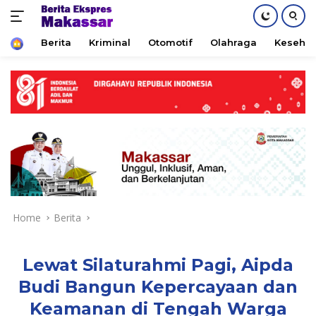
Home
Berita
Kriminal
Otomotif
Olahraga
Keseha
Skip
to
content
Home
Berita
Lewat Silaturahmi Pagi, Aipda
Budi Bangun Kepercayaan dan
Keamanan di Tengah Warga