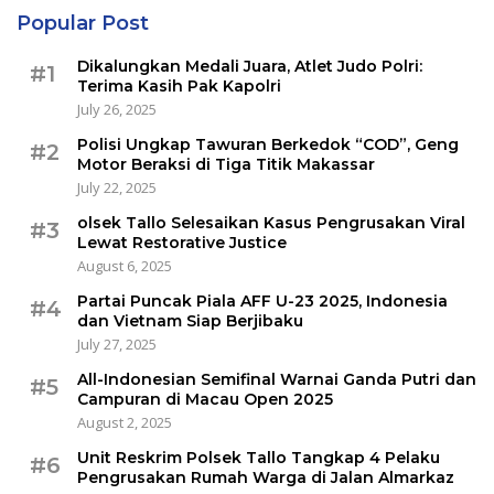
Popular Post
Dikalungkan Medali Juara, Atlet Judo Polri:
#1
Terima Kasih Pak Kapolri
July 26, 2025
Polisi Ungkap Tawuran Berkedok “COD”, Geng
#2
Motor Beraksi di Tiga Titik Makassar
July 22, 2025
olsek Tallo Selesaikan Kasus Pengrusakan Viral
#3
Lewat Restorative Justice
August 6, 2025
Partai Puncak Piala AFF U-23 2025, Indonesia
#4
dan Vietnam Siap Berjibaku
July 27, 2025
All-Indonesian Semifinal Warnai Ganda Putri dan
#5
Campuran di Macau Open 2025
August 2, 2025
Unit Reskrim Polsek Tallo Tangkap 4 Pelaku
#6
Pengrusakan Rumah Warga di Jalan Almarkaz