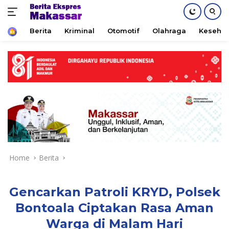
Home
Berita
Kriminal
Otomotif
Olahraga
Keseha
Skip
to
content
Home
Berita
Gencarkan Patroli KRYD, Polsek
Bontoala Ciptakan Rasa Aman
Warga di Malam Hari