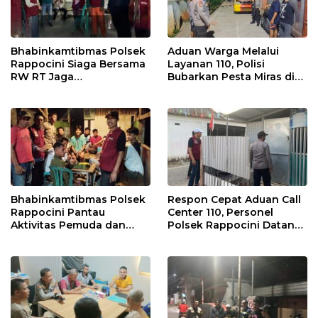
Bhabinkamtibmas Polsek
Aduan Warga Melalui
Rappocini Siaga Bersama
Layanan 110, Polisi
RW RT Jaga
Bubarkan Pesta Miras di
Harkamtibmas di Buakana
Perumnas Antang
Bhabinkamtibmas Polsek
Respon Cepat Aduan Call
Rappocini Pantau
Center 110, Personel
Aktivitas Pemuda dan
Polsek Rappocini Datangi
Berikan Nasihat
Lokasi Pengancaman
Kamtibmas