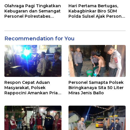
Masyarakat
Olahraga Pagi Tingkatkan
Hari Pertama Bertugas,
Kebugaran dan Semangat
Kabagbinkar Biro SDM
Personel Polrestabes
Polda Sulsel Ajak Personel
Makassar
Jaga dan Pertahankan
Kebersihan
Recommendation for You
Respon Cepat Aduan
Personel Samapta Polsek
Masyarakat, Polsek
Biringkanaya Sita 50 Liter
Rappocini Amankan Pria
Miras Jenis Ballo
Mabuk Membuat
Keributan