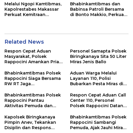
Melalui Ngopi Kamtibmas,
Bhabinkamtibmas dan
Kapolrestabes Makassar
Babinsa Patroli Bersama
Perkuat Kemitraan
di Bonto Makkio, Perkuat
dengan Warga Tamalate
Sinergi Jaga Kamtibmas
Related News
Respon Cepat Aduan
Personel Samapta Polsek
Masyarakat, Polsek
Biringkanaya Sita 50 Liter
Rappocini Amankan Pria
Miras Jenis Ballo
Mabuk Membuat
Keributan
Bhabinkamtibmas Polsek
Aduan Warga Melalui
Rappocini Siaga Bersama
Layanan 110, Polisi
RW RT Jaga
Bubarkan Pesta Miras di
Harkamtibmas di Buakana
Perumnas Antang
Bhabinkamtibmas Polsek
Respon Cepat Aduan Call
Rappocini Pantau
Center 110, Personel
Aktivitas Pemuda dan
Polsek Rappocini Datangi
Berikan Nasihat
Lokasi Pengancaman
Kamtibmas
Kapolsek Biringkanaya
Bhabinkamtibmas Polsek
Pimpin Anev, Tekankan
Rappocini Sambangi
Disiplin dan Respons
Pemuda, Ajak Jauhi Miras,
Cepat Pelayanan
Tawuran, dan Balap Liar