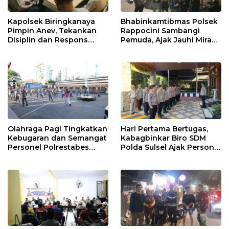
Kapolsek Biringkanaya
Bhabinkamtibmas Polsek
Pimpin Anev, Tekankan
Rappocini Sambangi
Disiplin dan Respons
Pemuda, Ajak Jauhi Miras,
Cepat Pelayanan
Tawuran, dan Balap Liar
Masyarakat
Olahraga Pagi Tingkatkan
Hari Pertama Bertugas,
Kebugaran dan Semangat
Kabagbinkar Biro SDM
Personel Polrestabes
Polda Sulsel Ajak Personel
Makassar
Jaga dan Pertahankan
Kebersihan