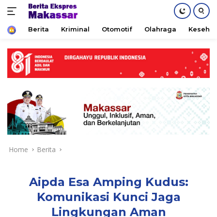
Home
Berita
Kriminal
Otomotif
Olahraga
Keseha
Skip
to
content
Home
Berita
Aipda Esa Amping Kudus:
Komunikasi Kunci Jaga
Lingkungan Aman