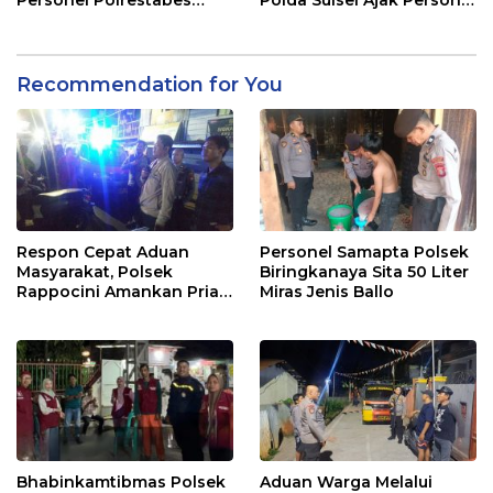
Personel Polrestabes
Polda Sulsel Ajak Personel
Makassar
Jaga dan Pertahankan
Kebersihan
Recommendation for You
Respon Cepat Aduan
Personel Samapta Polsek
Masyarakat, Polsek
Biringkanaya Sita 50 Liter
Rappocini Amankan Pria
Miras Jenis Ballo
Mabuk Membuat
Keributan
Bhabinkamtibmas Polsek
Aduan Warga Melalui