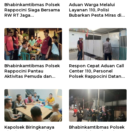
Bhabinkamtibmas Polsek
Aduan Warga Melalui
Rappocini Siaga Bersama
Layanan 110, Polisi
RW RT Jaga
Bubarkan Pesta Miras di
Harkamtibmas di Buakana
Perumnas Antang
Bhabinkamtibmas Polsek
Respon Cepat Aduan Call
Rappocini Pantau
Center 110, Personel
Aktivitas Pemuda dan
Polsek Rappocini Datangi
Berikan Nasihat
Lokasi Pengancaman
Kamtibmas
Kapolsek Biringkanaya
Bhabinkamtibmas Polsek