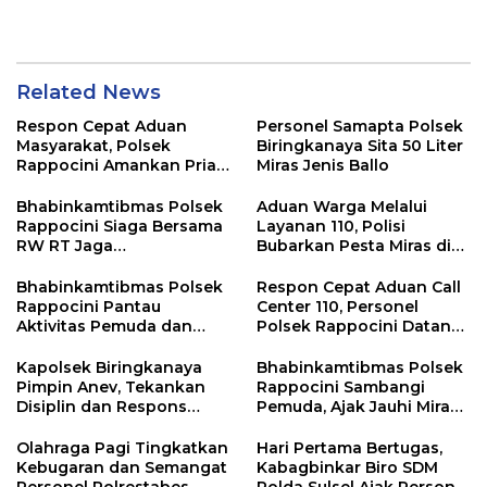
dengan Warga Tamalate
Sinergi Jaga Kamtibmas
Related News
Respon Cepat Aduan
Personel Samapta Polsek
Masyarakat, Polsek
Biringkanaya Sita 50 Liter
Rappocini Amankan Pria
Miras Jenis Ballo
Mabuk Membuat
Keributan
Bhabinkamtibmas Polsek
Aduan Warga Melalui
Rappocini Siaga Bersama
Layanan 110, Polisi
RW RT Jaga
Bubarkan Pesta Miras di
Harkamtibmas di Buakana
Perumnas Antang
Bhabinkamtibmas Polsek
Respon Cepat Aduan Call
Rappocini Pantau
Center 110, Personel
Aktivitas Pemuda dan
Polsek Rappocini Datangi
Berikan Nasihat
Lokasi Pengancaman
Kamtibmas
Kapolsek Biringkanaya
Bhabinkamtibmas Polsek
Pimpin Anev, Tekankan
Rappocini Sambangi
Disiplin dan Respons
Pemuda, Ajak Jauhi Miras,
Cepat Pelayanan
Tawuran, dan Balap Liar
Masyarakat
Olahraga Pagi Tingkatkan
Hari Pertama Bertugas,
Kebugaran dan Semangat
Kabagbinkar Biro SDM