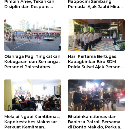
Pimpin Anev, Tekankan
Rappocini Sambangi
Disiplin dan Respons
Pemuda, Ajak Jauhi Miras,
Cepat Pelayanan
Tawuran, dan Balap Liar
Masyarakat
Olahraga Pagi Tingkatkan
Hari Pertama Bertugas,
Kebugaran dan Semangat
Kabagbinkar Biro SDM
Personel Polrestabes
Polda Sulsel Ajak Personel
Makassar
Jaga dan Pertahankan
Kebersihan
Melalui Ngopi Kamtibmas,
Bhabinkamtibmas dan
Kapolrestabes Makassar
Babinsa Patroli Bersama
Perkuat Kemitraan
di Bonto Makkio, Perkuat