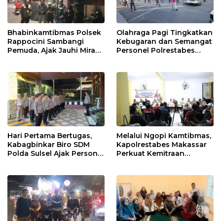
Bhabinkamtibmas Polsek
Olahraga Pagi Tingkatkan
Rappocini Sambangi
Kebugaran dan Semangat
Pemuda, Ajak Jauhi Miras,
Personel Polrestabes
Tawuran, dan Balap Liar
Makassar
Hari Pertama Bertugas,
Melalui Ngopi Kamtibmas,
Kabagbinkar Biro SDM
Kapolrestabes Makassar
Polda Sulsel Ajak Personel
Perkuat Kemitraan
Jaga dan Pertahankan
dengan Warga Tamalate
Kebersihan