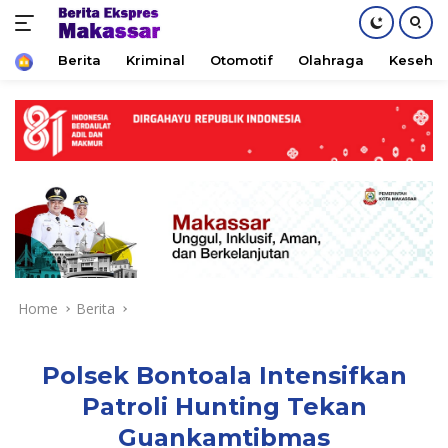
Home
Berita
Kriminal
Otomotif
Olahraga
Keseha
Skip
to
content
Home
Berita
Polsek Bontoala Intensifkan
Patroli Hunting Tekan
Guankamtibmas