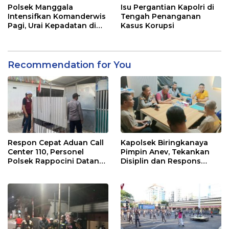
Pentingnya Sinergi
Polsek Manggala
Isu Pergantian Kapolri di
dengan Warga
Intensifkan Komanderwis
Tengah Penanganan
Pagi, Urai Kepadatan di
Kasus Korupsi
Jalur Antang Raya
Recommendation for You
Respon Cepat Aduan Call
Kapolsek Biringkanaya
Center 110, Personel
Pimpin Anev, Tekankan
Polsek Rappocini Datangi
Disiplin dan Respons
Lokasi Pengancaman
Cepat Pelayanan
Masyarakat