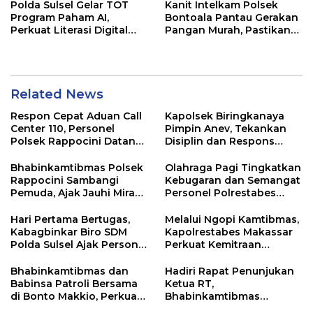
Polda Sulsel Gelar TOT
Kanit Intelkam Polsek
Program Paham AI,
Bontoala Pantau Gerakan
Perkuat Literasi Digital
Pangan Murah, Pastikan
Pelajar di Sulsel
Kegiatan Berjalan Aman
dan Tertib
Related News
Respon Cepat Aduan Call
Kapolsek Biringkanaya
Center 110, Personel
Pimpin Anev, Tekankan
Polsek Rappocini Datangi
Disiplin dan Respons
Lokasi Pengancaman
Cepat Pelayanan
Masyarakat
Bhabinkamtibmas Polsek
Olahraga Pagi Tingkatkan
Rappocini Sambangi
Kebugaran dan Semangat
Pemuda, Ajak Jauhi Miras,
Personel Polrestabes
Tawuran, dan Balap Liar
Makassar
Hari Pertama Bertugas,
Melalui Ngopi Kamtibmas,
Kabagbinkar Biro SDM
Kapolrestabes Makassar
Polda Sulsel Ajak Personel
Perkuat Kemitraan
Jaga dan Pertahankan
dengan Warga Tamalate
Kebersihan
Bhabinkamtibmas dan
Hadiri Rapat Penunjukan
Babinsa Patroli Bersama
Ketua RT,
di Bonto Makkio, Perkuat
Bhabinkamtibmas
Sinergi Jaga Kamtibmas
Rappocini Tekankan