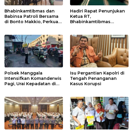
Bhabinkamtibmas dan
Hadiri Rapat Penunjukan
Babinsa Patroli Bersama
Ketua RT,
di Bonto Makkio, Perkuat
Bhabinkamtibmas
Sinergi Jaga Kamtibmas
Rappocini Tekankan
Pentingnya Sinergi
dengan Warga
Polsek Manggala
Isu Pergantian Kapolri di
Intensifkan Komanderwis
Tengah Penanganan
Pagi, Urai Kepadatan di
Kasus Korupsi
Jalur Antang Raya