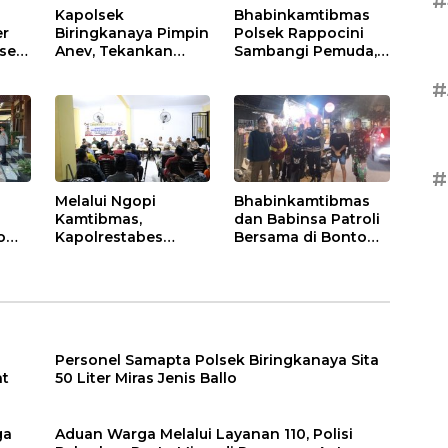
#
Kapolsek
Bhabinkamtibmas
er
Biringkanaya Pimpin
Polsek Rappocini
lsek
Anev, Tekankan
Sambangi Pemuda,
gi
Disiplin dan
Ajak Jauhi Miras,
#
Respons Cepat
Tawuran, dan Balap
Pelayanan
Liar
Masyarakat
#
Melalui Ngopi
Bhabinkamtibmas
Kamtibmas,
dan Babinsa Patroli
o
Kapolrestabes
Bersama di Bonto
l
Makassar Perkuat
Makkio, Perkuat
aga
Kemitraan dengan
Sinergi Jaga
n
Warga Tamalate
Kamtibmas
Personel Samapta Polsek Biringkanaya Sita
at
50 Liter Miras Jenis Ballo
ga
Aduan Warga Melalui Layanan 110, Polisi