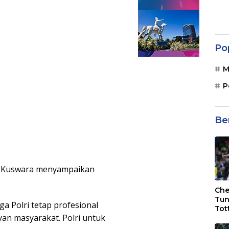
Po
M
P
Be
v Kuswara menyampaikan
Che
Tun
a Polri tetap profesional
Tot
an masyarakat. Polri untuk
F.C
Bri