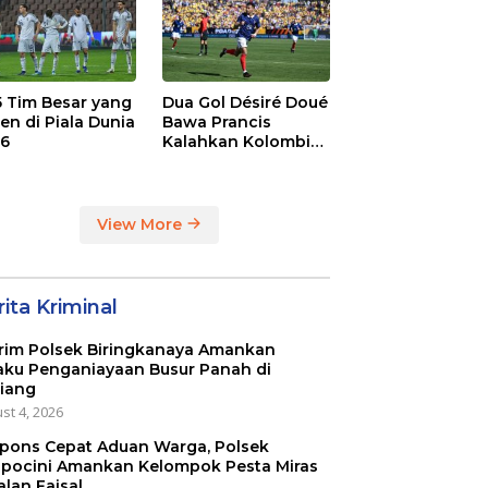
 5 Tim Besar yang
Dua Gol Désiré Doué
en di Piala Dunia
Bawa Prancis
6
Kalahkan Kolombia
3-1
View More
ita Kriminal
rim Polsek Biringkanaya Amankan
aku Penganiayaan Busur Panah di
iang
st 4, 2026
pons Cepat Aduan Warga, Polsek
pocini Amankan Kelompok Pesta Miras
alan Faisal