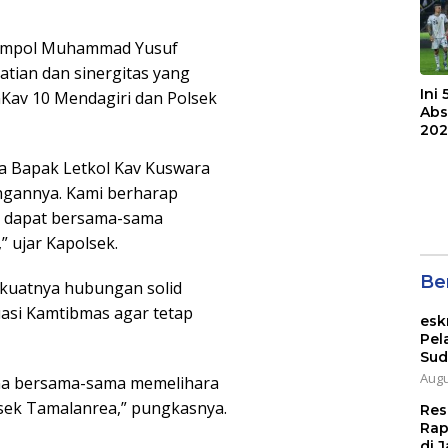
Kompol Muhammad Yusuf
tian dan sinergitas yang
Ini
nKav 10 Mendagiri dan Polsek
Abs
202
a Bapak Letkol Kav Kuswara
angannya. Kami berharap
ga dapat bersama-sama
 ujar Kapolsek.
Ber
 kuatnya hubungan solid
uasi Kamtibmas agar tetap
esk
Pel
Sud
Augu
una bersama-sama memelihara
lsek Tamalanrea,” pungkasnya.
Res
Rap
di J