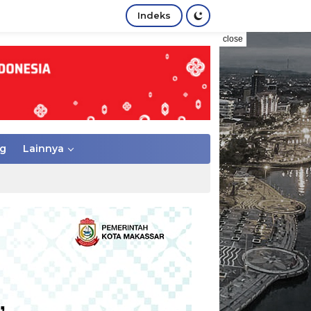
Indeks
close
g
Lainnya