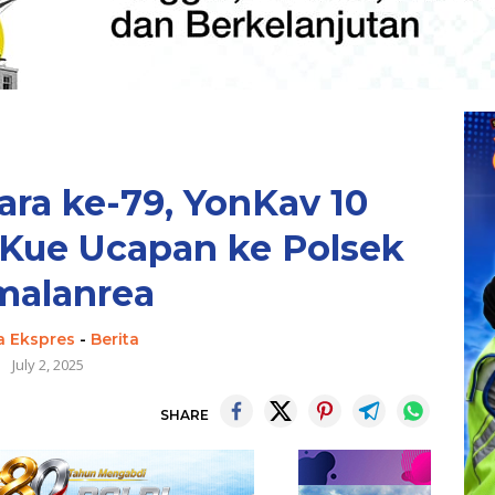
ra ke-79, YonKav 10
Kue Ucapan ke Polsek
malanrea
a Ekspres
-
Berita
July 2, 2025
SHARE