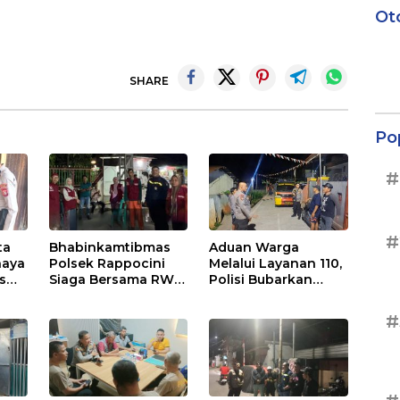
Ot
SHARE
Po
#
#
ta
Bhabinkamtibmas
Aduan Warga
naya
Polsek Rappocini
Melalui Layanan 110,
as
Siaga Bersama RW
Polisi Bubarkan
RT Jaga
Pesta Miras di
Harkamtibmas di
Perumnas Antang
#
Buakana