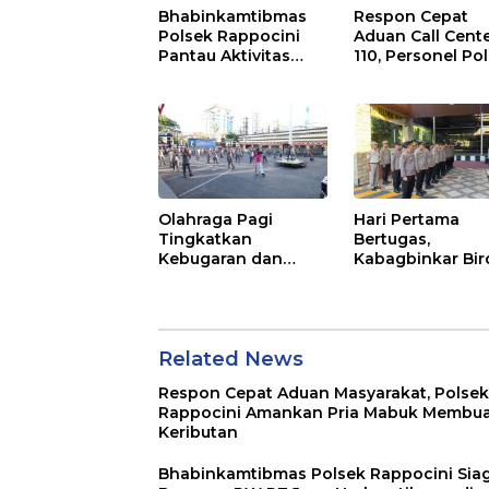
Bhabinkamtibmas
Respon Cepat
Polsek Rappocini
Aduan Call Cent
Pantau Aktivitas
110, Personel Po
Pemuda dan Berikan
Rappocini Datan
Nasihat Kamtibmas
Lokasi
Pengancaman
Olahraga Pagi
Hari Pertama
Tingkatkan
Bertugas,
Kebugaran dan
Kabagbinkar Bir
Semangat Personel
SDM Polda Sulse
Polrestabes
Ajak Personel J
Makassar
dan Pertahanka
Kebersihan
Related News
Respon Cepat Aduan Masyarakat, Polsek
Rappocini Amankan Pria Mabuk Membu
Keributan
Bhabinkamtibmas Polsek Rappocini Sia