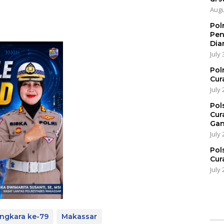
Augu
Pol
Pen
Dia
July 
Pol
Cur
July 
Pol
Cur
Gan
July 
Pol
Cur
July 
ngkara ke-79
Makassar