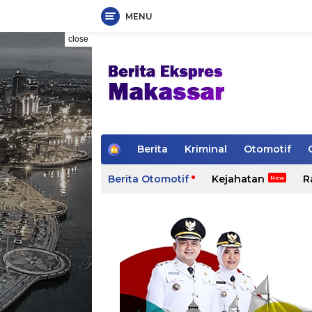
MENU
Skip
close
to
content
H
Berita
Kriminal
Otomotif
o
m
Berita Otomotif
Kejahatan
R
e