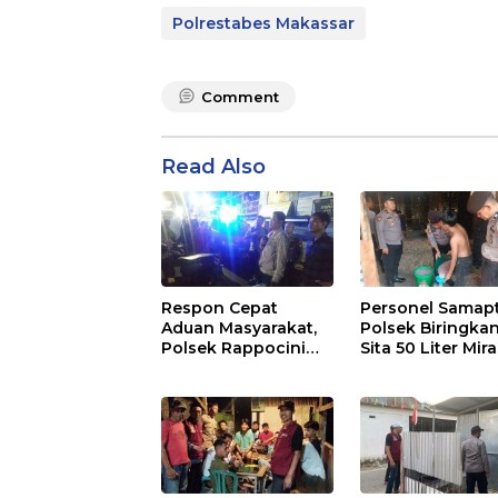
Polrestabes Makassar
Comment
Read Also
Respon Cepat
Personel Samap
Aduan Masyarakat,
Polsek Biringka
Polsek Rappocini
Sita 50 Liter Mir
Amankan Pria
Jenis Ballo
Mabuk Membuat
Keributan