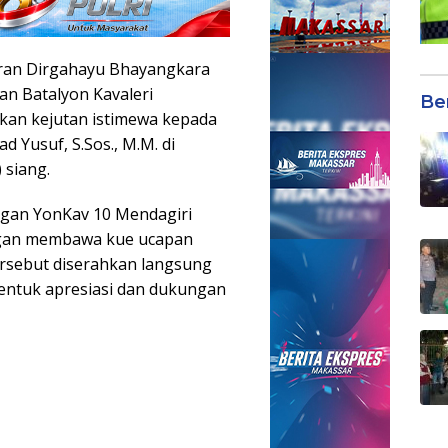
uran Dirgahayu Bhayangkara
an Batalyon Kavaleri
Be
kan kejutan istimewa kepada
Yusuf, S.Sos., M.M. di
 siang.
gan YonKav 10 Mendagiri
gan membawa kue ucapan
ersebut diserahkan langsung
entuk apresiasi dan dukungan