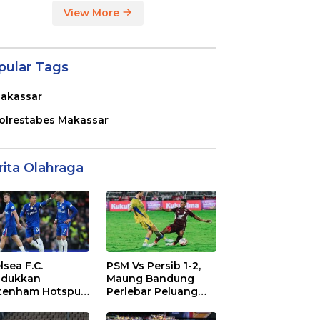
View More
pular Tags
akassar
olrestabes Makassar
rita Olahraga
lsea F.C.
PSM Vs Persib 1-2,
dukkan
Maung Bandung
tenham Hotspur
Perlebar Peluang
. 2-1 di Stamford
Juara BRI Super
dge
League