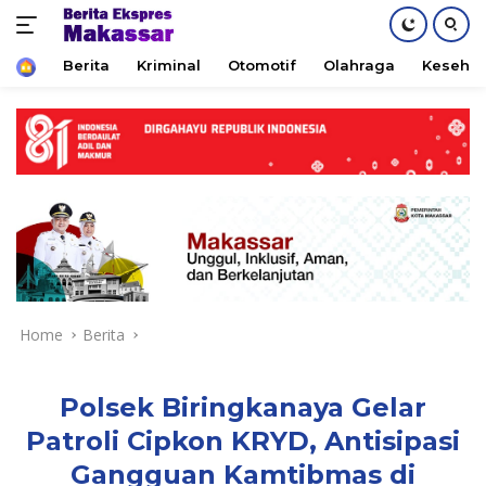
Home
Berita
Kriminal
Otomotif
Olahraga
Keseha
Skip
to
content
Home
Berita
Polsek Biringkanaya Gelar
Patroli Cipkon KRYD, Antisipasi
Gangguan Kamtibmas di