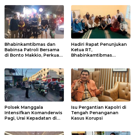
Kebersihan
Bhabinkamtibmas dan
Hadiri Rapat Penunjukan
Babinsa Patroli Bersama
Ketua RT,
di Bonto Makkio, Perkuat
Bhabinkamtibmas
Sinergi Jaga Kamtibmas
Rappocini Tekankan
Pentingnya Sinergi
dengan Warga
Polsek Manggala
Isu Pergantian Kapolri di
Intensifkan Komanderwis
Tengah Penanganan
Pagi, Urai Kepadatan di
Kasus Korupsi
Jalur Antang Raya