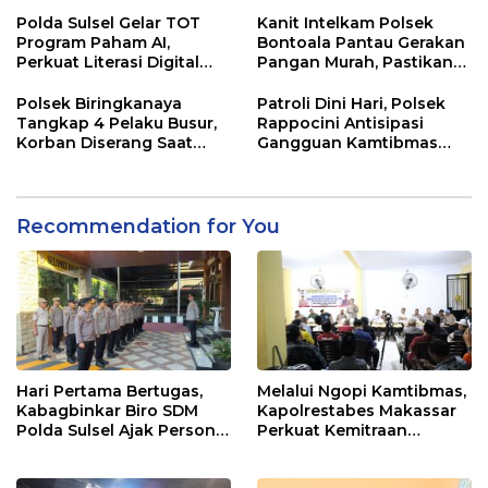
Jalur Antang Raya
Polda Sulsel Gelar TOT
Kanit Intelkam Polsek
Program Paham AI,
Bontoala Pantau Gerakan
Perkuat Literasi Digital
Pangan Murah, Pastikan
Pelajar di Sulsel
Kegiatan Berjalan Aman
dan Tertib
Polsek Biringkanaya
Patroli Dini Hari, Polsek
Tangkap 4 Pelaku Busur,
Rappocini Antisipasi
Korban Diserang Saat
Gangguan Kamtibmas
Berangkat Jualan
dan Balap Liar
Recommendation for You
Hari Pertama Bertugas,
Melalui Ngopi Kamtibmas,
Kabagbinkar Biro SDM
Kapolrestabes Makassar
Polda Sulsel Ajak Personel
Perkuat Kemitraan
Jaga dan Pertahankan
dengan Warga Tamalate
Kebersihan