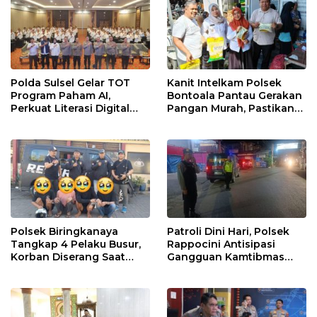
Polda Sulsel Gelar TOT
Kanit Intelkam Polsek
Program Paham AI,
Bontoala Pantau Gerakan
Perkuat Literasi Digital
Pangan Murah, Pastikan
Pelajar di Sulsel
Kegiatan Berjalan Aman
dan Tertib
Polsek Biringkanaya
Patroli Dini Hari, Polsek
Tangkap 4 Pelaku Busur,
Rappocini Antisipasi
Korban Diserang Saat
Gangguan Kamtibmas
Berangkat Jualan
dan Balap Liar