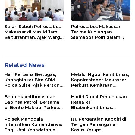
Safari Subuh Polrestabes
Polrestabes Makassar
Makassar di Masjid Jami
Terima Kunjungan
Baiturrahman, Ajak Warga
Stamaops Polri dalam
Perkuat Peran Keluarga
Supervisi Implementasi
dan Jaga Kamtibmas
SPKT dan Pamapta
Related News
Hari Pertama Bertugas,
Melalui Ngopi Kamtibmas,
Kabagbinkar Biro SDM
Kapolrestabes Makassar
Polda Sulsel Ajak Personel
Perkuat Kemitraan
Jaga dan Pertahankan
dengan Warga Tamalate
Kebersihan
Bhabinkamtibmas dan
Hadiri Rapat Penunjukan
Babinsa Patroli Bersama
Ketua RT,
di Bonto Makkio, Perkuat
Bhabinkamtibmas
Sinergi Jaga Kamtibmas
Rappocini Tekankan
Pentingnya Sinergi
Polsek Manggala
Isu Pergantian Kapolri di
dengan Warga
Intensifkan Komanderwis
Tengah Penanganan
Pagi, Urai Kepadatan di
Kasus Korupsi