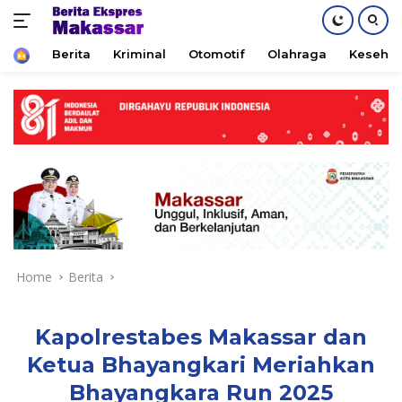
Home
Berita
Kriminal
Otomotif
Olahraga
Keseha
Skip
to
content
Home
Berita
Kapolrestabes Makassar dan
Ketua Bhayangkari Meriahkan
Bhayangkara Run 2025