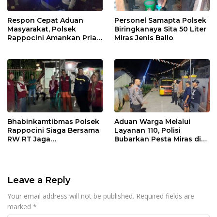
Respon Cepat Aduan
Personel Samapta Polsek
Masyarakat, Polsek
Biringkanaya Sita 50 Liter
Rappocini Amankan Pria
Miras Jenis Ballo
Mabuk Membuat
Keributan
Bhabinkamtibmas Polsek
Aduan Warga Melalui
Rappocini Siaga Bersama
Layanan 110, Polisi
RW RT Jaga
Bubarkan Pesta Miras di
Harkamtibmas di Buakana
Perumnas Antang
Leave a Reply
Your email address will not be published.
Required fields are
marked
*