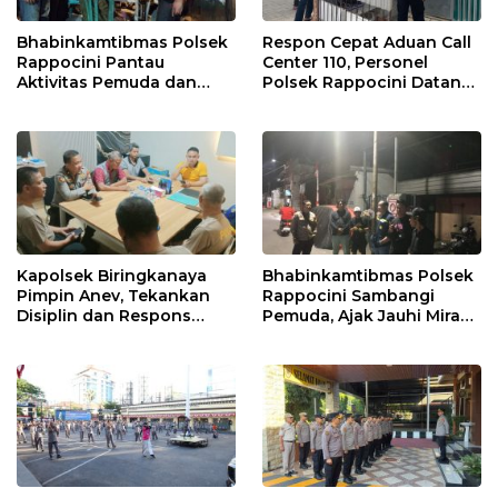
Bhabinkamtibmas Polsek
Respon Cepat Aduan Call
Rappocini Pantau
Center 110, Personel
Aktivitas Pemuda dan
Polsek Rappocini Datangi
Berikan Nasihat
Lokasi Pengancaman
Kamtibmas
Kapolsek Biringkanaya
Bhabinkamtibmas Polsek
Pimpin Anev, Tekankan
Rappocini Sambangi
Disiplin dan Respons
Pemuda, Ajak Jauhi Miras,
Cepat Pelayanan
Tawuran, dan Balap Liar
Masyarakat