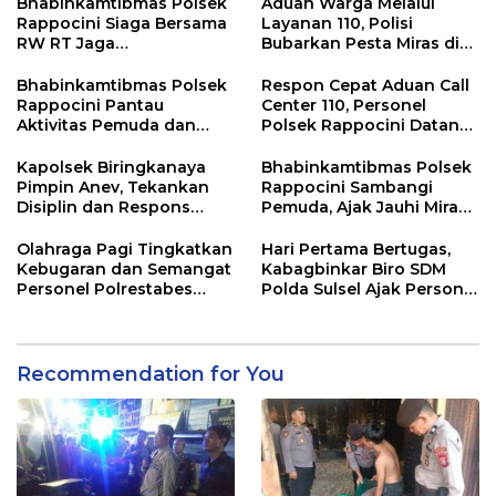
Keributan
Bhabinkamtibmas Polsek
Aduan Warga Melalui
Rappocini Siaga Bersama
Layanan 110, Polisi
RW RT Jaga
Bubarkan Pesta Miras di
Harkamtibmas di Buakana
Perumnas Antang
Bhabinkamtibmas Polsek
Respon Cepat Aduan Call
Rappocini Pantau
Center 110, Personel
Aktivitas Pemuda dan
Polsek Rappocini Datangi
Berikan Nasihat
Lokasi Pengancaman
Kamtibmas
Kapolsek Biringkanaya
Bhabinkamtibmas Polsek
Pimpin Anev, Tekankan
Rappocini Sambangi
Disiplin dan Respons
Pemuda, Ajak Jauhi Miras,
Cepat Pelayanan
Tawuran, dan Balap Liar
Masyarakat
Olahraga Pagi Tingkatkan
Hari Pertama Bertugas,
Kebugaran dan Semangat
Kabagbinkar Biro SDM
Personel Polrestabes
Polda Sulsel Ajak Personel
Makassar
Jaga dan Pertahankan
Kebersihan
Recommendation for You