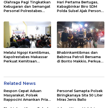
Olahraga Pagi Tingkatkan
Hari Pertama Bertugas,
Kebugaran dan Semangat
Kabagbinkar Biro SDM
Personel Polrestabes
Polda Sulsel Ajak Personel
Makassar
Jaga dan Pertahankan
Kebersihan
Melalui Ngopi Kamtibmas,
Bhabinkamtibmas dan
Kapolrestabes Makassar
Babinsa Patroli Bersama
Perkuat Kemitraan
di Bonto Makkio, Perkuat
dengan Warga Tamalate
Sinergi Jaga Kamtibmas
Related News
Respon Cepat Aduan
Personel Samapta Polsek
Masyarakat, Polsek
Biringkanaya Sita 50 Liter
Rappocini Amankan Pria
Miras Jenis Ballo
Mabuk Membuat