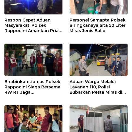
Respon Cepat Aduan
Personel Samapta Polsek
Masyarakat, Polsek
Biringkanaya Sita 50 Liter
Rappocini Amankan Pria
Miras Jenis Ballo
Mabuk Membuat
Keributan
Bhabinkamtibmas Polsek
Aduan Warga Melalui
Rappocini Siaga Bersama
Layanan 110, Polisi
RW RT Jaga
Bubarkan Pesta Miras di
Harkamtibmas di Buakana
Perumnas Antang