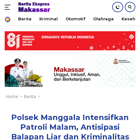
Home
Berita
Kriminal
Otomotif
Olahraga
Keseha
Skip
to
content
Home
Berita
Polsek Manggala Intensifkan
Patroli Malam, Antisipasi
Balapan Liar dan Kriminalitas