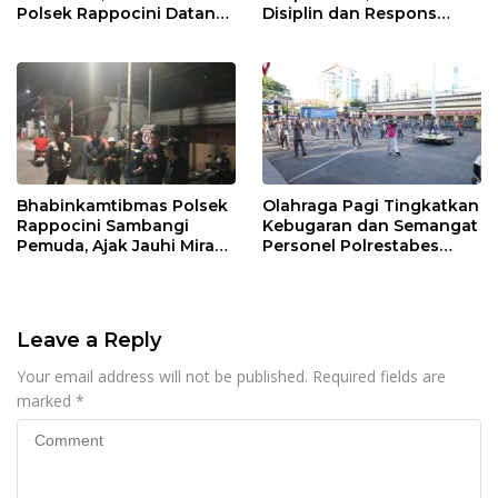
Polsek Rappocini Datangi
Disiplin dan Respons
Lokasi Pengancaman
Cepat Pelayanan
Masyarakat
Bhabinkamtibmas Polsek
Olahraga Pagi Tingkatkan
Rappocini Sambangi
Kebugaran dan Semangat
Pemuda, Ajak Jauhi Miras,
Personel Polrestabes
Tawuran, dan Balap Liar
Makassar
Leave a Reply
Your email address will not be published.
Required fields are
marked
*