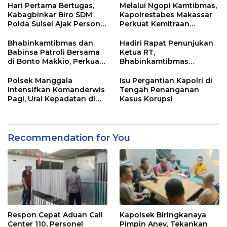
Hari Pertama Bertugas,
Melalui Ngopi Kamtibmas,
Kabagbinkar Biro SDM
Kapolrestabes Makassar
Polda Sulsel Ajak Personel
Perkuat Kemitraan
Jaga dan Pertahankan
dengan Warga Tamalate
Kebersihan
Bhabinkamtibmas dan
Hadiri Rapat Penunjukan
Babinsa Patroli Bersama
Ketua RT,
di Bonto Makkio, Perkuat
Bhabinkamtibmas
Sinergi Jaga Kamtibmas
Rappocini Tekankan
Pentingnya Sinergi
Polsek Manggala
Isu Pergantian Kapolri di
dengan Warga
Intensifkan Komanderwis
Tengah Penanganan
Pagi, Urai Kepadatan di
Kasus Korupsi
Jalur Antang Raya
Recommendation for You
Respon Cepat Aduan Call
Kapolsek Biringkanaya
Center 110, Personel
Pimpin Anev, Tekankan