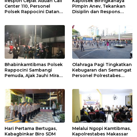
Respon Cepat Aduan Call
Kapolsek Biringkanaya
Center 110, Personel
Pimpin Anev, Tekankan
Polsek Rappocini Datangi
Disiplin dan Respons
Lokasi Pengancaman
Cepat Pelayanan
Masyarakat
Bhabinkamtibmas Polsek
Olahraga Pagi Tingkatkan
Rappocini Sambangi
Kebugaran dan Semangat
Pemuda, Ajak Jauhi Miras,
Personel Polrestabes
Tawuran, dan Balap Liar
Makassar
Hari Pertama Bertugas,
Melalui Ngopi Kamtibmas,
Kabagbinkar Biro SDM
Kapolrestabes Makassar