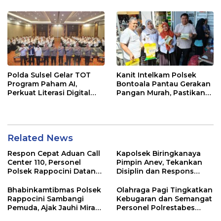
Polda Sulsel Gelar TOT
Kanit Intelkam Polsek
Program Paham AI,
Bontoala Pantau Gerakan
Perkuat Literasi Digital
Pangan Murah, Pastikan
Pelajar di Sulsel
Kegiatan Berjalan Aman
dan Tertib
Related News
Respon Cepat Aduan Call
Kapolsek Biringkanaya
Center 110, Personel
Pimpin Anev, Tekankan
Polsek Rappocini Datangi
Disiplin dan Respons
Lokasi Pengancaman
Cepat Pelayanan
Masyarakat
Bhabinkamtibmas Polsek
Olahraga Pagi Tingkatkan
Rappocini Sambangi
Kebugaran dan Semangat
Pemuda, Ajak Jauhi Miras,
Personel Polrestabes
Tawuran, dan Balap Liar
Makassar