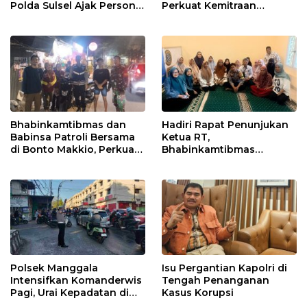
Polda Sulsel Ajak Personel
Perkuat Kemitraan
Jaga dan Pertahankan
dengan Warga Tamalate
Kebersihan
Bhabinkamtibmas dan
Hadiri Rapat Penunjukan
Babinsa Patroli Bersama
Ketua RT,
di Bonto Makkio, Perkuat
Bhabinkamtibmas
Sinergi Jaga Kamtibmas
Rappocini Tekankan
Pentingnya Sinergi
dengan Warga
Polsek Manggala
Isu Pergantian Kapolri di
Intensifkan Komanderwis
Tengah Penanganan
Pagi, Urai Kepadatan di
Kasus Korupsi
Jalur Antang Raya