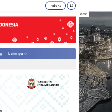
Indeks
close
g
Lainnya