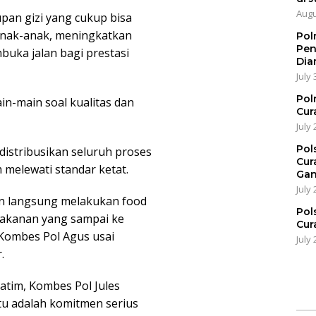
Augu
upan gizi yang cukup bisa
nak-anak, meningkatkan
Pol
Pen
mbuka jalan bagi prestasi
Dia
July 
Pol
in-main soal kualitas dan
Cur
July 
Pol
istribusikan seluruh proses
Cur
 melewati standar ketat.
Gan
July 
kan langsung melakukan food
Pol
makanan yang sampai ke
Cur
a Kombes Pol Agus usai
July 
.
atim, Kombes Pol Jules
u adalah komitmen serius