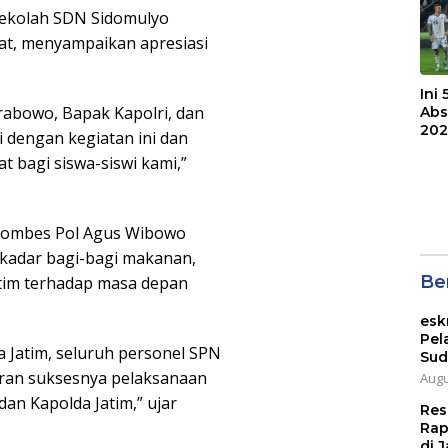
 Sekolah SDN Sidomulyo
aat, menyampaikan apresiasi
Ini
rabowo, Bapak Kapolri, dan
Abs
202
i dengan kegiatan ini dan
 bagi siswa-siswi kami,”
 Kombes Pol Agus Wibowo
kadar bagi-bagi makanan,
Ber
tim terhadap masa depan
esk
Pel
a Jatim, seluruh personel SPN
Sud
aran suksesnya pelaksanaan
Augu
an Kapolda Jatim,” ujar
Res
Rap
di J