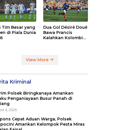
 5 Tim Besar yang
Dua Gol Désiré Doué
en di Piala Dunia
Bawa Prancis
6
Kalahkan Kolombia
3-1
View More
ita Kriminal
rim Polsek Biringkanaya Amankan
aku Penganiayaan Busur Panah di
iang
st 4, 2026
pons Cepat Aduan Warga, Polsek
pocini Amankan Kelompok Pesta Miras
alan Faisal