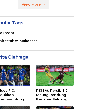
View More
pular Tags
akassar
olrestabes Makassar
rita Olahraga
lsea F.C.
PSM Vs Persib 1-2,
dukkan
Maung Bandung
tenham Hotspur
Perlebar Peluang
. 2-1 di Stamford
Juara BRI Super
dge
League