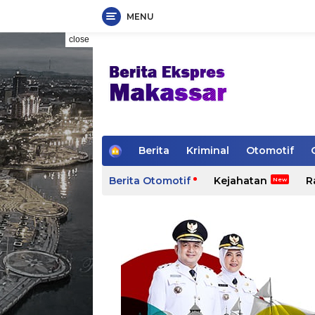
MENU
Skip
close
to
content
H
Berita
Kriminal
Otomotif
o
m
Berita Otomotif
Kejahatan
R
e