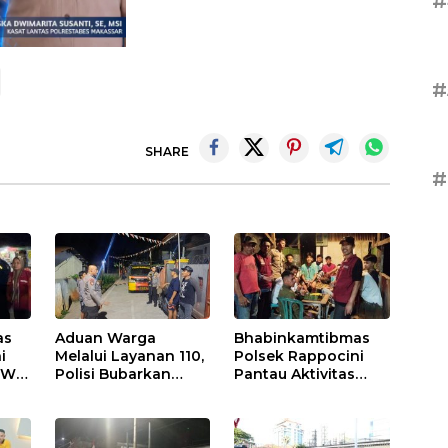
#
#
SHARE
#
as
Aduan Warga
Bhabinkamtibmas
i
Melalui Layanan 110,
Polsek Rappocini
RW
Polisi Bubarkan
Pantau Aktivitas
Pesta Miras di
Pemuda dan Berikan
i
Perumnas Antang
Nasihat Kamtibmas