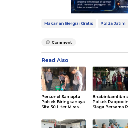
Makanan Bergizi Gratis
Polda Jatim
Comment
Read Also
Personel Samapta
Bhabinkamtibm
Polsek Biringkanaya
Polsek Rappocin
Sita 50 Liter Miras
Siaga Bersama 
Jenis Ballo
RT Jaga
Harkamtibmas d
Buakana