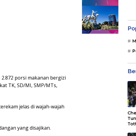
Po
M
P
Be
 2.872 porsi makanan bergizi
ngkat TK, SD/MI, SMP/MTs,
rekam jelas di wajah-wajah
Che
Tun
Tot
angan yang disajikan.
F.C
Bri