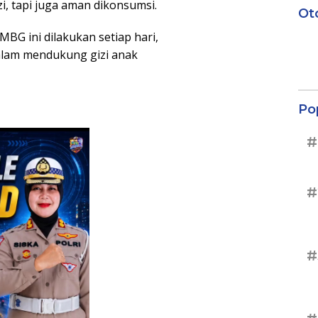
i, tapi juga aman dikonsumsi.
Ot
MBG ini dilakukan setiap hari,
alam mendukung gizi anak
Po
#
#
#