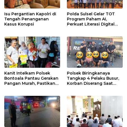
Isu Pergantian Kapolri di
Polda Sulsel Gelar TOT
Tengah Penanganan
Program Paham AI,
Kasus Korupsi
Perkuat Literasi Digital
Pelajar di Sulsel
Kanit Intelkam Polsek
Polsek Biringkanaya
Bontoala Pantau Gerakan
Tangkap 4 Pelaku Busur,
Pangan Murah, Pastikan
Korban Diserang Saat
Kegiatan Berjalan Aman
Berangkat Jualan
dan Tertib