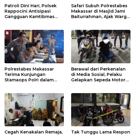
Patroli Dini Hari, Polsek
Safari Subuh Polrestabes
Rappocini Antisipasi
Makassar di Masjid Jami
Gangguan Kamtibmas
Baiturrahman, Ajak Warga
dan Balap Liar
Perkuat Peran Keluarga
dan Jaga Kamtibmas
Polrestabes Makassar
Berawal dari Perkenalan
Terima Kunjungan
di Media Sosial, Pelaku
Stamaops Polri dalam
Gelapkan Sepeda Motor
Supervisi Implementasi
Berhasil Ditangkap Polsek
SPKT dan Pamapta
Biringkanaya
Cegah Kenakalan Remaja,
Tak Tunggu Lama Respon