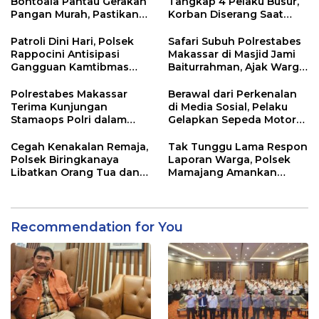
Bontoala Pantau Gerakan
Tangkap 4 Pelaku Busur,
Pangan Murah, Pastikan
Korban Diserang Saat
Kegiatan Berjalan Aman
Berangkat Jualan
dan Tertib
Patroli Dini Hari, Polsek
Safari Subuh Polrestabes
Rappocini Antisipasi
Makassar di Masjid Jami
Gangguan Kamtibmas
Baiturrahman, Ajak Warga
dan Balap Liar
Perkuat Peran Keluarga
dan Jaga Kamtibmas
Polrestabes Makassar
Berawal dari Perkenalan
Terima Kunjungan
di Media Sosial, Pelaku
Stamaops Polri dalam
Gelapkan Sepeda Motor
Supervisi Implementasi
Berhasil Ditangkap Polsek
SPKT dan Pamapta
Biringkanaya
Cegah Kenakalan Remaja,
Tak Tunggu Lama Respon
Polsek Biringkanaya
Laporan Warga, Polsek
Libatkan Orang Tua dan
Mamajang Amankan
Sekolah Membina Anak di
Enam Orang Terduga
Bawah Umur
Terlibat Balap Liar
Recommendation for You