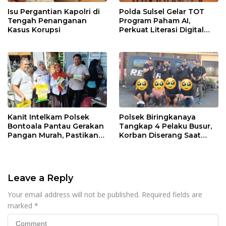
Isu Pergantian Kapolri di
Polda Sulsel Gelar TOT
Tengah Penanganan
Program Paham AI,
Kasus Korupsi
Perkuat Literasi Digital
Pelajar di Sulsel
Kanit Intelkam Polsek
Polsek Biringkanaya
Bontoala Pantau Gerakan
Tangkap 4 Pelaku Busur,
Pangan Murah, Pastikan
Korban Diserang Saat
Kegiatan Berjalan Aman
Berangkat Jualan
dan Tertib
Leave a Reply
Your email address will not be published.
Required fields are
marked
*