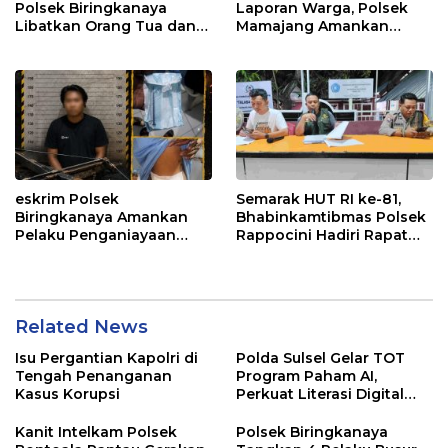
Polsek Biringkanaya
Laporan Warga, Polsek
Libatkan Orang Tua dan
Mamajang Amankan
Sekolah Membina Anak di
Enam Orang Terduga
Bawah Umur
Terlibat Balap Liar
eskrim Polsek
Semarak HUT RI ke-81,
Biringkanaya Amankan
Bhabinkamtibmas Polsek
Pelaku Penganiayaan
Rappocini Hadiri Rapat
Busur Panah di Sudiang
Koordinasi di Gunungsari
Related News
Isu Pergantian Kapolri di
Polda Sulsel Gelar TOT
Tengah Penanganan
Program Paham AI,
Kasus Korupsi
Perkuat Literasi Digital
Pelajar di Sulsel
Kanit Intelkam Polsek
Polsek Biringkanaya