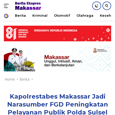
Home
Berita
Kriminal
Otomotif
Olahraga
Keseha
Skip
to
content
Home
Berita
Kapolrestabes Makassar Jadi
Narasumber FGD Peningkatan
Pelayanan Publik Polda Sulsel