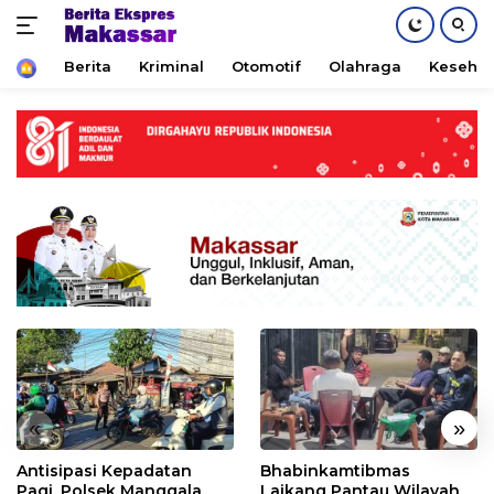
Home
Berita
Kriminal
Otomotif
Olahraga
Keseha
Skip
to
content
«
»
Antisipasi Kepadatan
Bhabinkamtibmas
Pagi, Polsek Manggala
Laikang Pantau Wilayah,