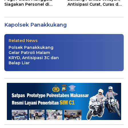
Siagakan Personel di
Antisipasi Curat, Curas dan
Jalan Antang Raya
Curanmor
Kompol Hj. Erna Ratna Resmi Jabat
Kapolsek Panakkukang
Kapolsek Panakkukang
Berita
|
September 22, 2025
Related News
Polsek Panakkukang
Gelar Patroli Malam
KRYD, Antisipasi 3C dan
Balap Liar