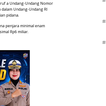
#
 huruf a Undang-Undang Nomor
h dalam Undang-Undang RI
an pidana.
#
na penjara minimal enam
imal Rp6 miliar.
#