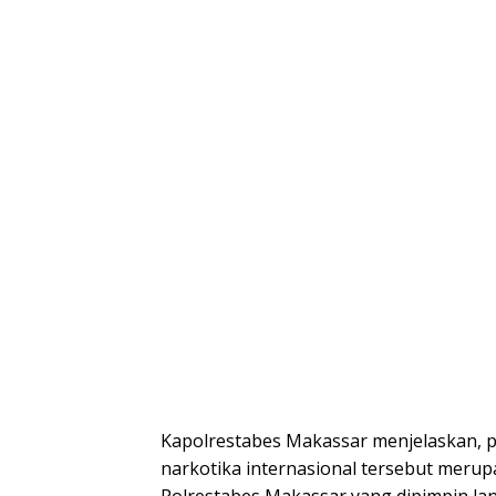
Kapolrestabes Makassar menjelaskan, 
narkotika internasional tersebut merup
Polrestabes Makassar yang dipimpin la