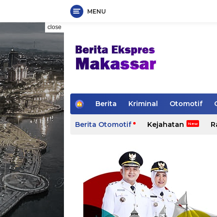
MENU
Skip
close
to
content
H
Berita
Kriminal
Otomotif
o
m
Berita Otomotif
Kejahatan
R
e