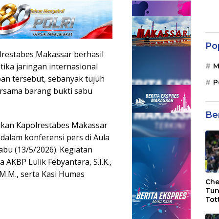
Po
restabes Makassar berhasil
ika jaringan internasional
M
n tersebut, sebanyak tujuh
P
ersama barang bukti sabu
Be
ikan Kapolrestabes Makassar
 dalam konferensi pers di Aula
bu (13/5/2026). Kegiatan
 AKBP Lulik Febyantara, S.I.K.,
 M.M., serta Kasi Humas
Che
Tun
Tot
F.C
Bri