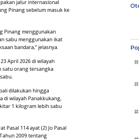
akan jalur internasional
Ot
njung Pinang sebelum masuk ke
ung Pinang menggunakan
n sabu menggunakan ikat
ksaan bandara,” jelasnya.
Po
3 April 2026 di wilayah
#
 satu orang tersangka
 sabu.
#
ali dilakukan hingga
a di wilayah Panakkukang,
itar 1 kilogram lebih sabu
#
t Pasal 114 ayat (2) Jo Pasal
Tahun 2009 tentang