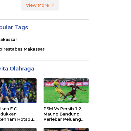
View More
pular Tags
akassar
olrestabes Makassar
rita Olahraga
lsea F.C.
PSM Vs Persib 1-2,
dukkan
Maung Bandung
tenham Hotspur
Perlebar Peluang
. 2-1 di Stamford
Juara BRI Super
dge
League