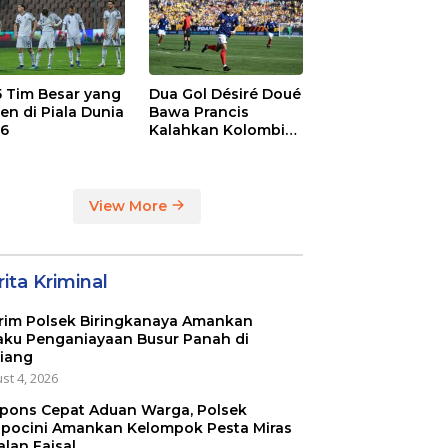
 5 Tim Besar yang
Dua Gol Désiré Doué
en di Piala Dunia
Bawa Prancis
6
Kalahkan Kolombia
3-1
View More
ita Kriminal
rim Polsek Biringkanaya Amankan
aku Penganiayaan Busur Panah di
iang
st 4, 2026
pons Cepat Aduan Warga, Polsek
pocini Amankan Kelompok Pesta Miras
alan Faisal