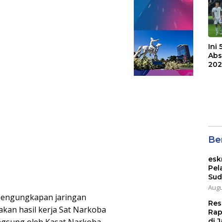
Ini
Abs
202
Ber
esk
Pel
Sud
Augu
pengungkapan jaringan
Res
akan hasil kerja Sat Narkoba
Rap
ngsung oleh Kasat Narkoba.
di J