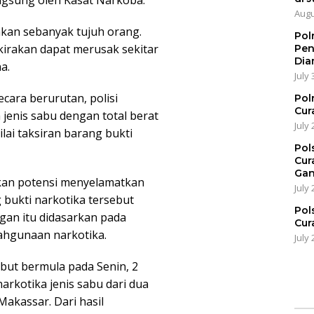
Augu
nkan sebanyak tujuh orang.
Pol
rkirakan dapat merusak sekitar
Pen
Dia
a.
July 
ecara berurutan, polisi
Pol
Cur
 jenis sabu dengan total berat
July 
ilai taksiran barang bukti
Pol
Cur
Gan
akan potensi menyelamatkan
July 
bukti narkotika tersebut
Pol
ngan itu didasarkan pada
Cur
lahgunaan narkotika.
July 
but bermula pada Senin, 2
arkotika jenis sabu dari dua
Makassar. Dari hasil