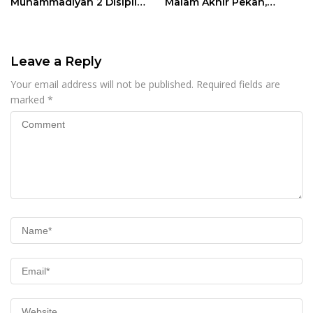
Muhammadiyah 2 Disiplin
Malam Akhir Pekan,
dan Jauhi Kenakalan
Antisipasi Geng Motor
Remaja
dan Balapan Liar
Leave a Reply
Your email address will not be published.
Required fields are
marked
*