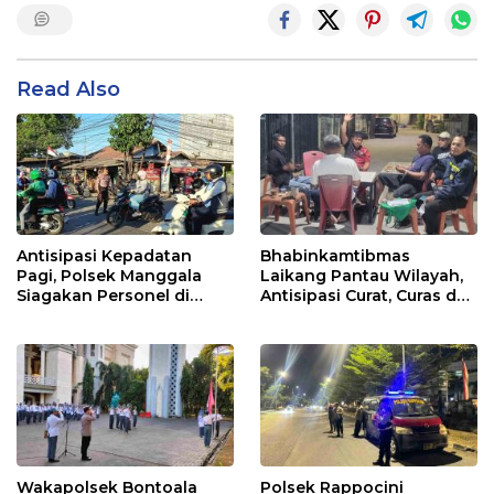
Read Also
Antisipasi Kepadatan
Bhabinkamtibmas
Pagi, Polsek Manggala
Laikang Pantau Wilayah,
Siagakan Personel di
Antisipasi Curat, Curas dan
Jalan Antang Raya
Curanmor
Wakapolsek Bontoala
Polsek Rappocini