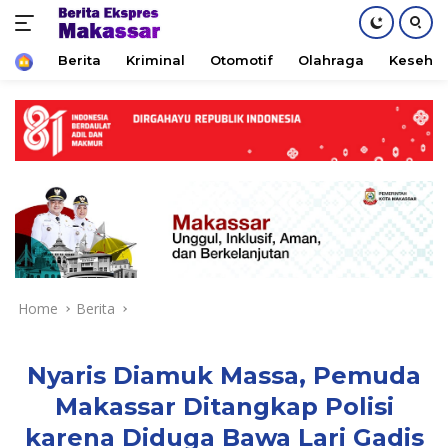
Home
Berita
Kriminal
Otomotif
Olahraga
Keseha
Skip
to
content
Home
Berita
Nyaris Diamuk Massa, Pemuda
Makassar Ditangkap Polisi
karena Diduga Bawa Lari Gadis