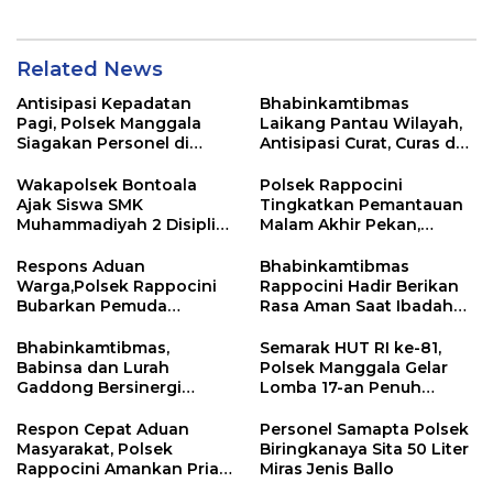
Related News
Antisipasi Kepadatan
Bhabinkamtibmas
Pagi, Polsek Manggala
Laikang Pantau Wilayah,
Siagakan Personel di
Antisipasi Curat, Curas dan
Jalan Antang Raya
Curanmor
Wakapolsek Bontoala
Polsek Rappocini
Ajak Siswa SMK
Tingkatkan Pemantauan
Muhammadiyah 2 Disiplin
Malam Akhir Pekan,
dan Jauhi Kenakalan
Antisipasi Geng Motor
Remaja
dan Balapan Liar
Respons Aduan
Bhabinkamtibmas
Warga,Polsek Rappocini
Rappocini Hadir Berikan
Bubarkan Pemuda
Rasa Aman Saat Ibadah
Konsumsi Ballo
Temu Misdinar
Bhabinkamtibmas,
Semarak HUT RI ke-81,
Babinsa dan Lurah
Polsek Manggala Gelar
Gaddong Bersinergi
Lomba 17-an Penuh
Selesaikan Perbedaan
Kebersamaan
Pendapat Warga
Respon Cepat Aduan
Personel Samapta Polsek
Masyarakat, Polsek
Biringkanaya Sita 50 Liter
Rappocini Amankan Pria
Miras Jenis Ballo
Mabuk Membuat