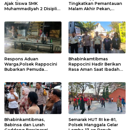
Ajak Siswa SMK
Tingkatkan Pemantauan
Muhammadiyah 2 Disiplin
Malam Akhir Pekan,
dan Jauhi Kenakalan
Antisipasi Geng Motor
Remaja
dan Balapan Liar
Respons Aduan
Bhabinkamtibmas
Warga,Polsek Rappocini
Rappocini Hadir Berikan
Bubarkan Pemuda
Rasa Aman Saat Ibadah
Konsumsi Ballo
Temu Misdinar
Bhabinkamtibmas,
Semarak HUT RI ke-81,
Babinsa dan Lurah
Polsek Manggala Gelar