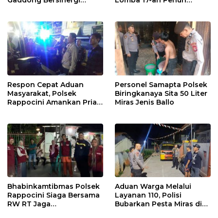
Gaddong Bersinergi
Lomba 17-an Penuh
Selesaikan Perbedaan
Kebersamaan
Pendapat Warga
Respon Cepat Aduan
Personel Samapta Polsek
Masyarakat, Polsek
Biringkanaya Sita 50 Liter
Rappocini Amankan Pria
Miras Jenis Ballo
Mabuk Membuat
Keributan
Bhabinkamtibmas Polsek
Aduan Warga Melalui
Rappocini Siaga Bersama
Layanan 110, Polisi
RW RT Jaga
Bubarkan Pesta Miras di
Harkamtibmas di Buakana
Perumnas Antang