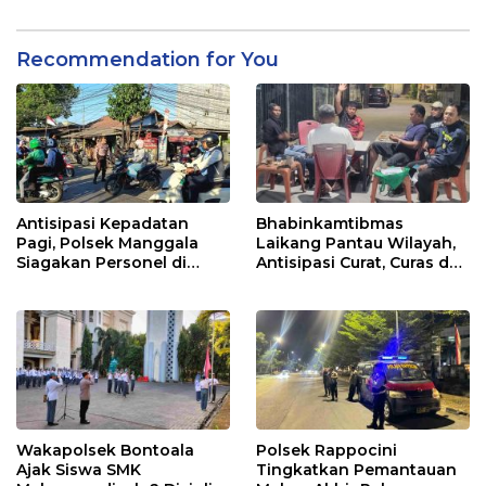
Keributan
Recommendation for You
Antisipasi Kepadatan
Bhabinkamtibmas
Pagi, Polsek Manggala
Laikang Pantau Wilayah,
Siagakan Personel di
Antisipasi Curat, Curas dan
Jalan Antang Raya
Curanmor
Wakapolsek Bontoala
Polsek Rappocini
Ajak Siswa SMK
Tingkatkan Pemantauan