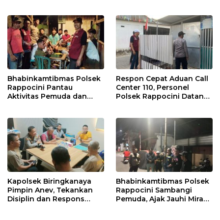
Harkamtibmas di Buakana
Perumnas Antang
Bhabinkamtibmas Polsek
Respon Cepat Aduan Call
Rappocini Pantau
Center 110, Personel
Aktivitas Pemuda dan
Polsek Rappocini Datangi
Berikan Nasihat
Lokasi Pengancaman
Kamtibmas
Kapolsek Biringkanaya
Bhabinkamtibmas Polsek
Pimpin Anev, Tekankan
Rappocini Sambangi
Disiplin dan Respons
Pemuda, Ajak Jauhi Miras,
Cepat Pelayanan
Tawuran, dan Balap Liar
Masyarakat