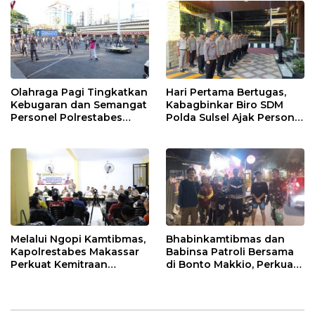
Olahraga Pagi Tingkatkan
Hari Pertama Bertugas,
Kebugaran dan Semangat
Kabagbinkar Biro SDM
Personel Polrestabes
Polda Sulsel Ajak Personel
Makassar
Jaga dan Pertahankan
Kebersihan
Melalui Ngopi Kamtibmas,
Bhabinkamtibmas dan
Kapolrestabes Makassar
Babinsa Patroli Bersama
Perkuat Kemitraan
di Bonto Makkio, Perkuat
dengan Warga Tamalate
Sinergi Jaga Kamtibmas