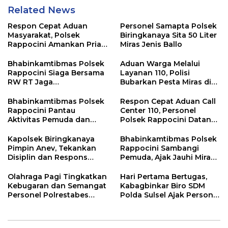
Related News
Respon Cepat Aduan
Personel Samapta Polsek
Masyarakat, Polsek
Biringkanaya Sita 50 Liter
Rappocini Amankan Pria
Miras Jenis Ballo
Mabuk Membuat
Keributan
Bhabinkamtibmas Polsek
Aduan Warga Melalui
Rappocini Siaga Bersama
Layanan 110, Polisi
RW RT Jaga
Bubarkan Pesta Miras di
Harkamtibmas di Buakana
Perumnas Antang
Bhabinkamtibmas Polsek
Respon Cepat Aduan Call
Rappocini Pantau
Center 110, Personel
Aktivitas Pemuda dan
Polsek Rappocini Datangi
Berikan Nasihat
Lokasi Pengancaman
Kamtibmas
Kapolsek Biringkanaya
Bhabinkamtibmas Polsek
Pimpin Anev, Tekankan
Rappocini Sambangi
Disiplin dan Respons
Pemuda, Ajak Jauhi Miras,
Cepat Pelayanan
Tawuran, dan Balap Liar
Masyarakat
Olahraga Pagi Tingkatkan
Hari Pertama Bertugas,
Kebugaran dan Semangat
Kabagbinkar Biro SDM
Personel Polrestabes
Polda Sulsel Ajak Personel
Makassar
Jaga dan Pertahankan
Kebersihan