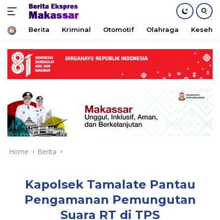
Home
Berita
Kriminal
Otomotif
Olahraga
Keseha
Skip
to
content
Home
Berita
Kapolsek Tamalate Pantau
Pengamanan Pemungutan
Suara RT di TPS