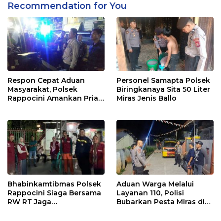
Recommendation for You
Respon Cepat Aduan
Personel Samapta Polsek
Masyarakat, Polsek
Biringkanaya Sita 50 Liter
Rappocini Amankan Pria
Miras Jenis Ballo
Mabuk Membuat
Keributan
Bhabinkamtibmas Polsek
Aduan Warga Melalui
Rappocini Siaga Bersama
Layanan 110, Polisi
RW RT Jaga
Bubarkan Pesta Miras di
Harkamtibmas di Buakana
Perumnas Antang