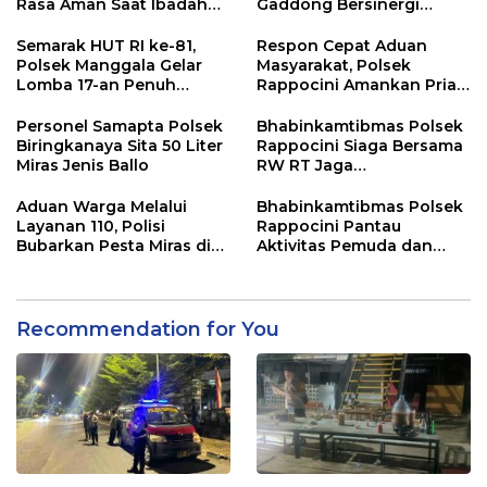
Rasa Aman Saat Ibadah
Gaddong Bersinergi
Temu Misdinar
Selesaikan Perbedaan
Pendapat Warga
Semarak HUT RI ke-81,
Respon Cepat Aduan
Polsek Manggala Gelar
Masyarakat, Polsek
Lomba 17-an Penuh
Rappocini Amankan Pria
Kebersamaan
Mabuk Membuat
Keributan
Personel Samapta Polsek
Bhabinkamtibmas Polsek
Biringkanaya Sita 50 Liter
Rappocini Siaga Bersama
Miras Jenis Ballo
RW RT Jaga
Harkamtibmas di Buakana
Aduan Warga Melalui
Bhabinkamtibmas Polsek
Layanan 110, Polisi
Rappocini Pantau
Bubarkan Pesta Miras di
Aktivitas Pemuda dan
Perumnas Antang
Berikan Nasihat
Kamtibmas
Recommendation for You