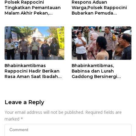
Polsek Rappocini
Respons Aduan
Tingkatkan Pemantauan
Warga,Polsek Rappocini
Malam Akhir Pekan,
Bubarkan Pemuda
Antisipasi Geng Motor
Konsumsi Ballo
dan Balapan Liar
Bhabinkamtibmas
Bhabinkamtibmas,
Rappocini Hadir Berikan
Babinsa dan Lurah
Rasa Aman Saat Ibadah
Gaddong Bersinergi
Temu Misdinar
Selesaikan Perbedaan
Pendapat Warga
Leave a Reply
Your email address will not be published.
Required fields are
marked
*