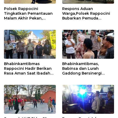
Polsek Rappocini
Respons Aduan
Tingkatkan Pemantauan
Warga,Polsek Rappocini
Malam Akhir Pekan,
Bubarkan Pemuda
Antisipasi Geng Motor
Konsumsi Ballo
dan Balapan Liar
Bhabinkamtibmas
Bhabinkamtibmas,
Rappocini Hadir Berikan
Babinsa dan Lurah
Rasa Aman Saat Ibadah
Gaddong Bersinergi
Temu Misdinar
Selesaikan Perbedaan
Pendapat Warga