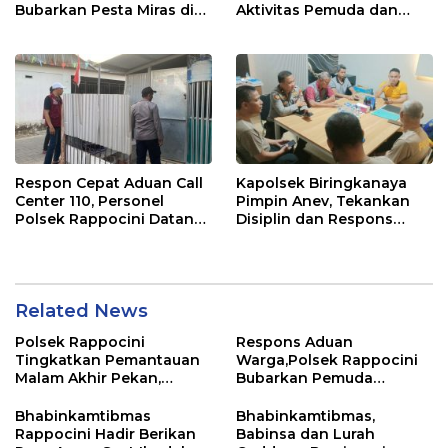
Bubarkan Pesta Miras di
Aktivitas Pemuda dan
Perumnas Antang
Berikan Nasihat
Kamtibmas
Respon Cepat Aduan Call
Kapolsek Biringkanaya
Center 110, Personel
Pimpin Anev, Tekankan
Polsek Rappocini Datangi
Disiplin dan Respons
Lokasi Pengancaman
Cepat Pelayanan
Masyarakat
Related News
Polsek Rappocini
Respons Aduan
Tingkatkan Pemantauan
Warga,Polsek Rappocini
Malam Akhir Pekan,
Bubarkan Pemuda
Antisipasi Geng Motor
Konsumsi Ballo
dan Balapan Liar
Bhabinkamtibmas
Bhabinkamtibmas,
Rappocini Hadir Berikan
Babinsa dan Lurah