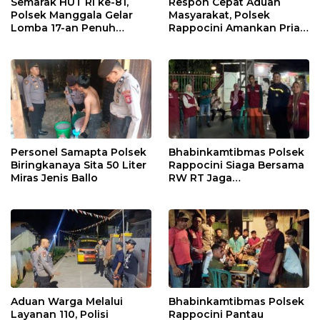
Semarak HUT RI ke-81,
Respon Cepat Aduan
Polsek Manggala Gelar
Masyarakat, Polsek
Lomba 17-an Penuh
Rappocini Amankan Pria
Kebersamaan
Mabuk Membuat
Keributan
Personel Samapta Polsek
Bhabinkamtibmas Polsek
Biringkanaya Sita 50 Liter
Rappocini Siaga Bersama
Miras Jenis Ballo
RW RT Jaga
Harkamtibmas di Buakana
Aduan Warga Melalui
Bhabinkamtibmas Polsek
Layanan 110, Polisi
Rappocini Pantau