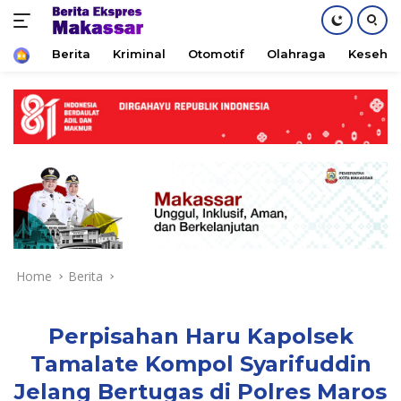
Home
Berita
Kriminal
Otomotif
Olahraga
Keseha
Skip
to
content
Home
Berita
Perpisahan Haru Kapolsek
Tamalate Kompol Syarifuddin
Jelang Bertugas di Polres Maros