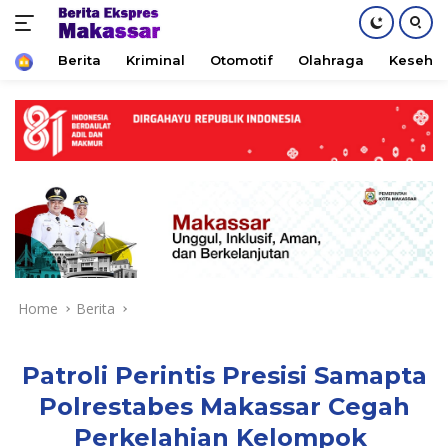
Home
Berita
Kriminal
Otomotif
Olahraga
Keseha
Skip
to
content
Home
Berita
Patroli Perintis Presisi Samapta
Polrestabes Makassar Cegah
Perkelahian Kelompok