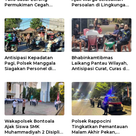
Permukiman Cegah
Persoalan di Lingkungan
Gangguan Kamtibmas
Secara Bijak
Antisipasi Kepadatan
Bhabinkamtibmas
Pagi, Polsek Manggala
Laikang Pantau Wilayah,
Siagakan Personel di
Antisipasi Curat, Curas dan
Jalan Antang Raya
Curanmor
Wakapolsek Bontoala
Polsek Rappocini
Ajak Siswa SMK
Tingkatkan Pemantauan
Muhammadiyah 2 Disiplin
Malam Akhir Pekan,