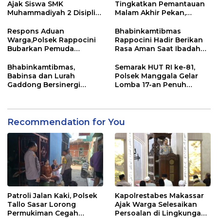
Ajak Siswa SMK
Tingkatkan Pemantauan
Muhammadiyah 2 Disiplin
Malam Akhir Pekan,
dan Jauhi Kenakalan
Antisipasi Geng Motor
Remaja
dan Balapan Liar
Respons Aduan
Bhabinkamtibmas
Warga,Polsek Rappocini
Rappocini Hadir Berikan
Bubarkan Pemuda
Rasa Aman Saat Ibadah
Konsumsi Ballo
Temu Misdinar
Bhabinkamtibmas,
Semarak HUT RI ke-81,
Babinsa dan Lurah
Polsek Manggala Gelar
Gaddong Bersinergi
Lomba 17-an Penuh
Selesaikan Perbedaan
Kebersamaan
Pendapat Warga
Recommendation for You
Patroli Jalan Kaki, Polsek
Kapolrestabes Makassar
Tallo Sasar Lorong
Ajak Warga Selesaikan
Permukiman Cegah
Persoalan di Lingkungan