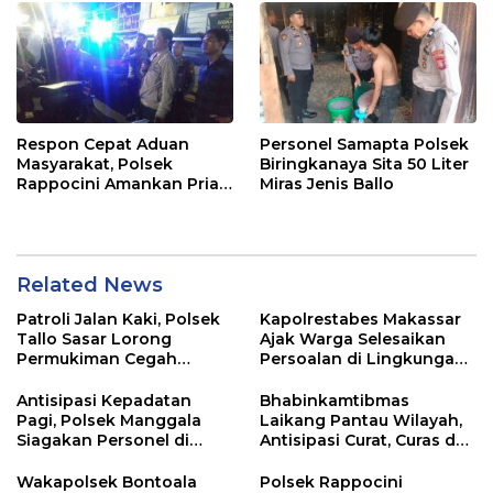
Respon Cepat Aduan
Personel Samapta Polsek
Masyarakat, Polsek
Biringkanaya Sita 50 Liter
Rappocini Amankan Pria
Miras Jenis Ballo
Mabuk Membuat
Keributan
Related News
Patroli Jalan Kaki, Polsek
Kapolrestabes Makassar
Tallo Sasar Lorong
Ajak Warga Selesaikan
Permukiman Cegah
Persoalan di Lingkungan
Gangguan Kamtibmas
Secara Bijak
Antisipasi Kepadatan
Bhabinkamtibmas
Pagi, Polsek Manggala
Laikang Pantau Wilayah,
Siagakan Personel di
Antisipasi Curat, Curas dan
Jalan Antang Raya
Curanmor
Wakapolsek Bontoala
Polsek Rappocini