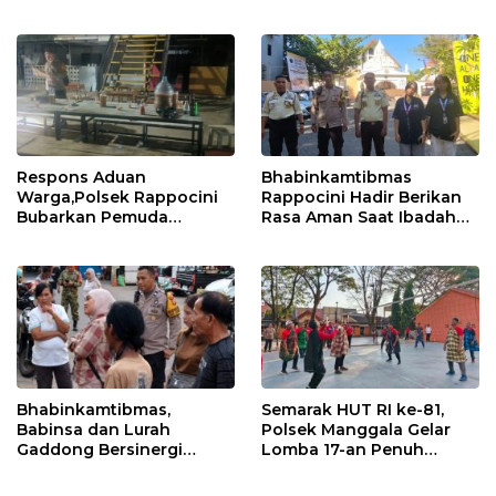
dan Jauhi Kenakalan
Antisipasi Geng Motor
Remaja
dan Balapan Liar
Respons Aduan
Bhabinkamtibmas
Warga,Polsek Rappocini
Rappocini Hadir Berikan
Bubarkan Pemuda
Rasa Aman Saat Ibadah
Konsumsi Ballo
Temu Misdinar
Bhabinkamtibmas,
Semarak HUT RI ke-81,
Babinsa dan Lurah
Polsek Manggala Gelar
Gaddong Bersinergi
Lomba 17-an Penuh
Selesaikan Perbedaan
Kebersamaan
Pendapat Warga