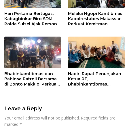
Hari Pertama Bertugas,
Melalui Ngopi Kamtibmas,
Kabagbinkar Biro SDM
Kapolrestabes Makassar
Polda Sulsel Ajak Personel
Perkuat Kemitraan
Jaga dan Pertahankan
dengan Warga Tamalate
Kebersihan
Bhabinkamtibmas dan
Hadiri Rapat Penunjukan
Babinsa Patroli Bersama
Ketua RT,
di Bonto Makkio, Perkuat
Bhabinkamtibmas
Sinergi Jaga Kamtibmas
Rappocini Tekankan
Pentingnya Sinergi
dengan Warga
Leave a Reply
Your email address will not be published.
Required fields are
marked
*