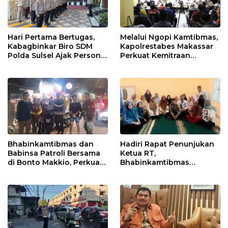
Hari Pertama Bertugas,
Melalui Ngopi Kamtibmas,
Kabagbinkar Biro SDM
Kapolrestabes Makassar
Polda Sulsel Ajak Personel
Perkuat Kemitraan
Jaga dan Pertahankan
dengan Warga Tamalate
Kebersihan
Bhabinkamtibmas dan
Hadiri Rapat Penunjukan
Babinsa Patroli Bersama
Ketua RT,
di Bonto Makkio, Perkuat
Bhabinkamtibmas
Sinergi Jaga Kamtibmas
Rappocini Tekankan
Pentingnya Sinergi
dengan Warga