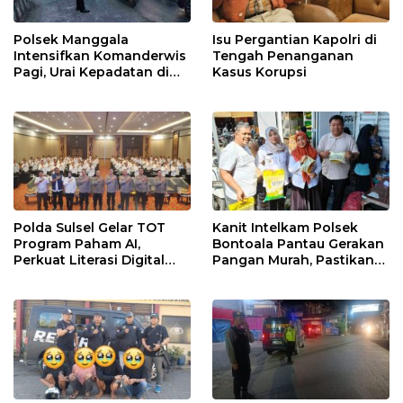
Polsek Manggala
Isu Pergantian Kapolri di
Intensifkan Komanderwis
Tengah Penanganan
Pagi, Urai Kepadatan di
Kasus Korupsi
Jalur Antang Raya
Polda Sulsel Gelar TOT
Kanit Intelkam Polsek
Program Paham AI,
Bontoala Pantau Gerakan
Perkuat Literasi Digital
Pangan Murah, Pastikan
Pelajar di Sulsel
Kegiatan Berjalan Aman
dan Tertib