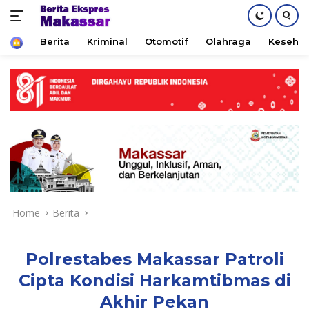
Home
Berita
Kriminal
Otomotif
Olahraga
Keseha
Skip
to
content
Home
Berita
Polrestabes Makassar Patroli
Cipta Kondisi Harkamtibmas di
Akhir Pekan