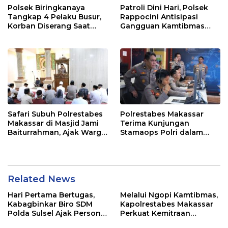
Polsek Biringkanaya
Patroli Dini Hari, Polsek
Tangkap 4 Pelaku Busur,
Rappocini Antisipasi
Korban Diserang Saat
Gangguan Kamtibmas
Berangkat Jualan
dan Balap Liar
Safari Subuh Polrestabes
Polrestabes Makassar
Makassar di Masjid Jami
Terima Kunjungan
Baiturrahman, Ajak Warga
Stamaops Polri dalam
Perkuat Peran Keluarga
Supervisi Implementasi
dan Jaga Kamtibmas
SPKT dan Pamapta
Related News
Hari Pertama Bertugas,
Melalui Ngopi Kamtibmas,
Kabagbinkar Biro SDM
Kapolrestabes Makassar
Polda Sulsel Ajak Personel
Perkuat Kemitraan
Jaga dan Pertahankan
dengan Warga Tamalate