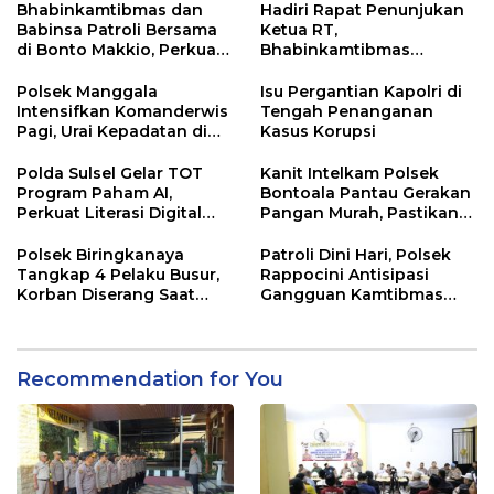
Kebersihan
Bhabinkamtibmas dan
Hadiri Rapat Penunjukan
Babinsa Patroli Bersama
Ketua RT,
di Bonto Makkio, Perkuat
Bhabinkamtibmas
Sinergi Jaga Kamtibmas
Rappocini Tekankan
Pentingnya Sinergi
Polsek Manggala
Isu Pergantian Kapolri di
dengan Warga
Intensifkan Komanderwis
Tengah Penanganan
Pagi, Urai Kepadatan di
Kasus Korupsi
Jalur Antang Raya
Polda Sulsel Gelar TOT
Kanit Intelkam Polsek
Program Paham AI,
Bontoala Pantau Gerakan
Perkuat Literasi Digital
Pangan Murah, Pastikan
Pelajar di Sulsel
Kegiatan Berjalan Aman
dan Tertib
Polsek Biringkanaya
Patroli Dini Hari, Polsek
Tangkap 4 Pelaku Busur,
Rappocini Antisipasi
Korban Diserang Saat
Gangguan Kamtibmas
Berangkat Jualan
dan Balap Liar
Recommendation for You