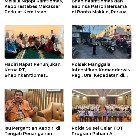
Melalui Ngopi Kamtibmas,
Bhabinkamtibmas dan
Kapolrestabes Makassar
Babinsa Patroli Bersama
Perkuat Kemitraan
di Bonto Makkio, Perkuat
dengan Warga Tamalate
Sinergi Jaga Kamtibmas
Hadiri Rapat Penunjukan
Polsek Manggala
Ketua RT,
Intensifkan Komanderwis
Bhabinkamtibmas
Pagi, Urai Kepadatan di
Rappocini Tekankan
Jalur Antang Raya
Pentingnya Sinergi
dengan Warga
Isu Pergantian Kapolri di
Polda Sulsel Gelar TOT
Tengah Penanganan
Program Paham AI,