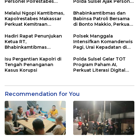
Personel Polrestabes
Polda Sulsel Ajak Personel
Makassar
Jaga dan Pertahankan
Kebersihan
Melalui Ngopi Kamtibmas,
Bhabinkamtibmas dan
Kapolrestabes Makassar
Babinsa Patroli Bersama
Perkuat Kemitraan
di Bonto Makkio, Perkuat
dengan Warga Tamalate
Sinergi Jaga Kamtibmas
Hadiri Rapat Penunjukan
Polsek Manggala
Ketua RT,
Intensifkan Komanderwis
Bhabinkamtibmas
Pagi, Urai Kepadatan di
Rappocini Tekankan
Jalur Antang Raya
Pentingnya Sinergi
Isu Pergantian Kapolri di
Polda Sulsel Gelar TOT
dengan Warga
Tengah Penanganan
Program Paham AI,
Kasus Korupsi
Perkuat Literasi Digital
Pelajar di Sulsel
Recommendation for You