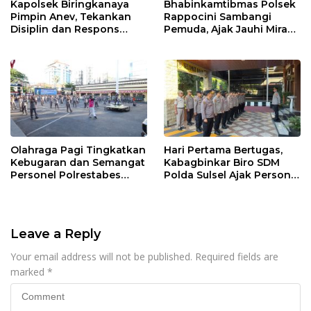
Kapolsek Biringkanaya
Bhabinkamtibmas Polsek
Pimpin Anev, Tekankan
Rappocini Sambangi
Disiplin dan Respons
Pemuda, Ajak Jauhi Miras,
Cepat Pelayanan
Tawuran, dan Balap Liar
Masyarakat
Olahraga Pagi Tingkatkan
Hari Pertama Bertugas,
Kebugaran dan Semangat
Kabagbinkar Biro SDM
Personel Polrestabes
Polda Sulsel Ajak Personel
Makassar
Jaga dan Pertahankan
Kebersihan
Leave a Reply
Your email address will not be published.
Required fields are
marked
*