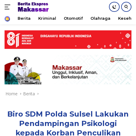
Home
Berita
Kriminal
Otomotif
Olahraga
Keseha
Skip
to
content
Home
Berita
Biro SDM Polda Sulsel Lakukan
Pendampingan Psikologi
kepada Korban Penculikan