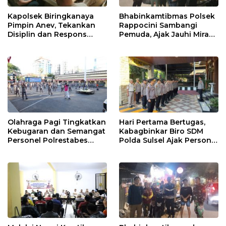
Kapolsek Biringkanaya
Bhabinkamtibmas Polsek
Pimpin Anev, Tekankan
Rappocini Sambangi
Disiplin dan Respons
Pemuda, Ajak Jauhi Miras,
Cepat Pelayanan
Tawuran, dan Balap Liar
Masyarakat
Olahraga Pagi Tingkatkan
Hari Pertama Bertugas,
Kebugaran dan Semangat
Kabagbinkar Biro SDM
Personel Polrestabes
Polda Sulsel Ajak Personel
Makassar
Jaga dan Pertahankan
Kebersihan