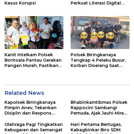
Kasus Korupsi
Perkuat Literasi Digital
Pelajar di Sulsel
Kanit Intelkam Polsek
Polsek Biringkanaya
Bontoala Pantau Gerakan
Tangkap 4 Pelaku Busur,
Pangan Murah, Pastikan
Korban Diserang Saat
Kegiatan Berjalan Aman
Berangkat Jualan
dan Tertib
Related News
Kapolsek Biringkanaya
Bhabinkamtibmas Polsek
Pimpin Anev, Tekankan
Rappocini Sambangi
Disiplin dan Respons
Pemuda, Ajak Jauhi Miras,
Cepat Pelayanan
Tawuran, dan Balap Liar
Masyarakat
Olahraga Pagi Tingkatkan
Hari Pertama Bertugas,
Kebugaran dan Semangat
Kabagbinkar Biro SDM