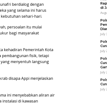
Rap
unafri berdialog dengan
di J
ka yang selama ini harus
Augu
 kebutuhan sehari-hari.
Pol
Pen
ah, persoalan itu mulai
Dia
yukur bagi masyarakat
July 
Pol
Cur
ata kehadiran Pemerintah Kota
July 
 pembangunan fisik, tetapi
Pol
 yang menyentuh langsung
Cur
Gan
July 
akrab disapa Appi menjelaskan
Pol
Cur
July 
ma ini menyebabkan aliran air
 instalasi di kawasan