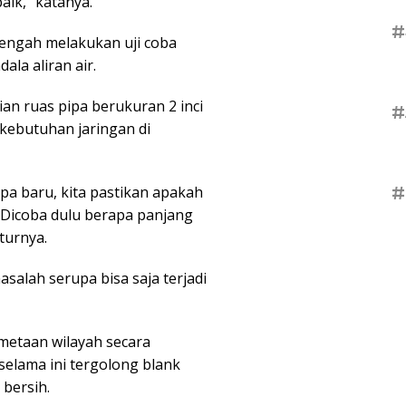
aik,” katanya.
#
engah melakukan uji coba
la aliran air.
an ruas pipa berukuran 2 inci
#
i kebutuhan jaringan di
#
a baru, kita pastikan apakah
. Dicoba dulu berapa panjang
turnya.
salah serupa bisa saja terjadi
metaan wilayah secara
elama ini tergolong blank
 bersih.