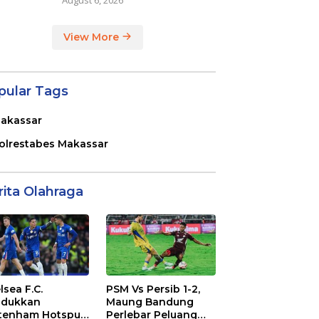
View More
pular Tags
akassar
olrestabes Makassar
rita Olahraga
lsea F.C.
PSM Vs Persib 1-2,
dukkan
Maung Bandung
tenham Hotspur
Perlebar Peluang