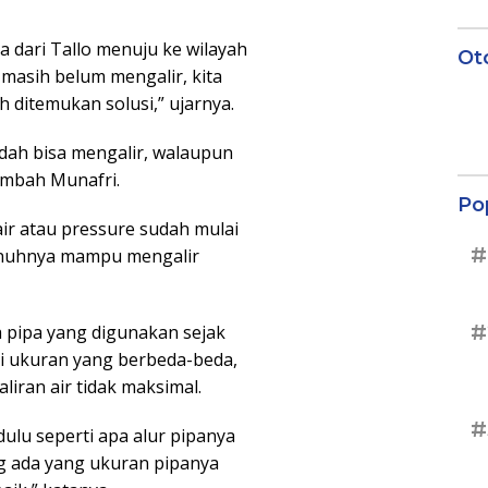
a dari Tallo menuju ke wilayah
Ot
r masih belum mengalir, kita
 ditemukan solusi,” ujarnya.
 sudah bisa mengalir, walaupun
ambah Munafri.
Po
ir atau pressure sudah mulai
#
nuhnya mampu mengalir
#
a pipa yang digunakan sejak
 ukuran yang berbeda-beda,
aliran air tidak maksimal.
#
 dulu seperti apa alur pipanya
ng ada yang ukuran pipanya