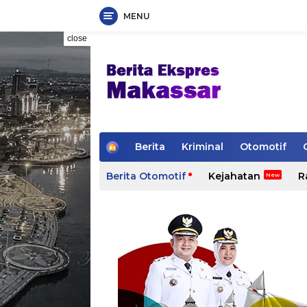
MENU
Skip
close
to
content
H
Berita
Kriminal
Otomotif
o
m
Berita Otomotif
Kejahatan
R
e