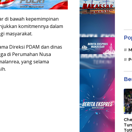
ar di bawah kepemimpinan
nunjukkan komitmennya dalam
gi masyarakat.
Po
sama Direksi PDAM dan dinas
M
rga di Perumahan Nusa
P
malanrea, yang selama
ih.
Be
Che
Tun
Tot