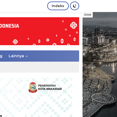
Indeks
close
g
Lainnya