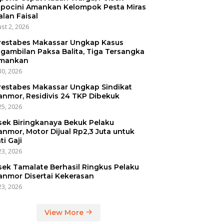
pocini Amankan Kelompok Pesta Miras
alan Faisal
st 2, 2026
restabes Makassar Ungkap Kasus
gambilan Paksa Balita, Tiga Tersangka
mankan
30, 2026
restabes Makassar Ungkap Sindikat
anmor, Residivis 24 TKP Dibekuk
25, 2026
sek Biringkanaya Bekuk Pelaku
anmor, Motor Dijual Rp2,3 Juta untuk
ti Gaji
23, 2026
sek Tamalate Berhasil Ringkus Pelaku
anmor Disertai Kekerasan
23, 2026
View More