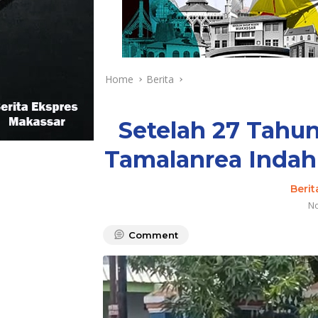
Home
Berita
Setelah 27 Tahu
Tamalanrea Indah 
Berit
No
Comment