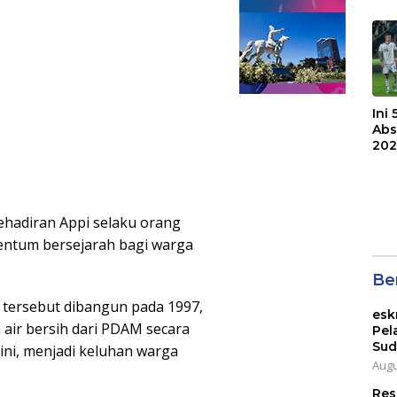
F.C
Bri
Ini
Abs
202
ehadiran Appi selaku orang
entum bersejarah bagi warga
Ber
 tersebut dibangun pada 1997,
esk
 air bersih dari PDAM secara
Pel
Sud
 ini, menjadi keluhan warga
Augu
Res