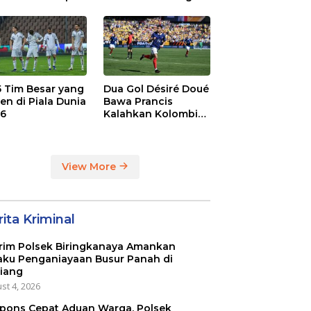
. 2-1 di Stamford
Juara BRI Super
dge
League
 5 Tim Besar yang
Dua Gol Désiré Doué
en di Piala Dunia
Bawa Prancis
6
Kalahkan Kolombia
3-1
View More
ita Kriminal
rim Polsek Biringkanaya Amankan
aku Penganiayaan Busur Panah di
iang
st 4, 2026
pons Cepat Aduan Warga, Polsek