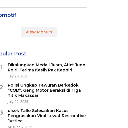
omotif
View More
pular Post
Dikalungkan Medali Juara, Atlet Judo
1
Polri: Terima Kasih Pak Kapolri
July 26, 2025
Polisi Ungkap Tawuran Berkedok
2
“COD”, Geng Motor Beraksi di Tiga
Titik Makassar
July 22, 2025
olsek Tallo Selesaikan Kasus
3
Pengrusakan Viral Lewat Restorative
Justice
August 6, 2025