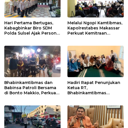
Hari Pertama Bertugas,
Melalui Ngopi Kamtibmas,
Kabagbinkar Biro SDM
Kapolrestabes Makassar
Polda Sulsel Ajak Personel
Perkuat Kemitraan
Jaga dan Pertahankan
dengan Warga Tamalate
Kebersihan
Bhabinkamtibmas dan
Hadiri Rapat Penunjukan
Babinsa Patroli Bersama
Ketua RT,
di Bonto Makkio, Perkuat
Bhabinkamtibmas
Sinergi Jaga Kamtibmas
Rappocini Tekankan
Pentingnya Sinergi
dengan Warga