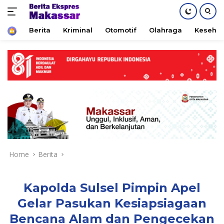
Home
Berita
Kriminal
Otomotif
Olahraga
Keseha
Skip
to
content
Home
Berita
Kapolda Sulsel Pimpin Apel
Gelar Pasukan Kesiapsiagaan
Bencana Alam dan Pengecekan