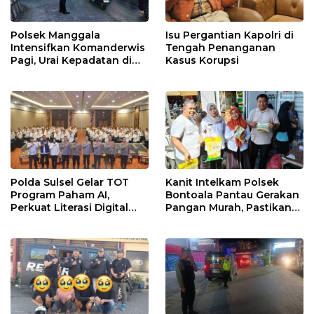
Polsek Manggala
Isu Pergantian Kapolri di
Intensifkan Komanderwis
Tengah Penanganan
Pagi, Urai Kepadatan di
Kasus Korupsi
Jalur Antang Raya
Polda Sulsel Gelar TOT
Kanit Intelkam Polsek
Program Paham AI,
Bontoala Pantau Gerakan
Perkuat Literasi Digital
Pangan Murah, Pastikan
Pelajar di Sulsel
Kegiatan Berjalan Aman
dan Tertib