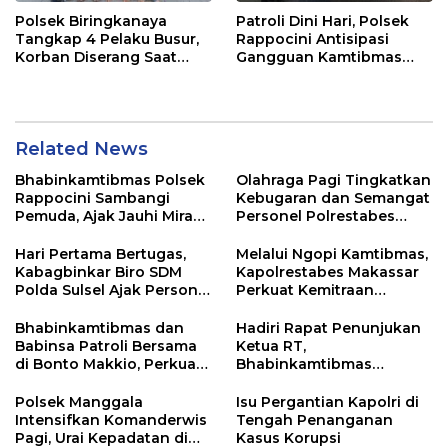
Polsek Biringkanaya
Patroli Dini Hari, Polsek
Tangkap 4 Pelaku Busur,
Rappocini Antisipasi
Korban Diserang Saat
Gangguan Kamtibmas
Berangkat Jualan
dan Balap Liar
Related News
Bhabinkamtibmas Polsek
Olahraga Pagi Tingkatkan
Rappocini Sambangi
Kebugaran dan Semangat
Pemuda, Ajak Jauhi Miras,
Personel Polrestabes
Tawuran, dan Balap Liar
Makassar
Hari Pertama Bertugas,
Melalui Ngopi Kamtibmas,
Kabagbinkar Biro SDM
Kapolrestabes Makassar
Polda Sulsel Ajak Personel
Perkuat Kemitraan
Jaga dan Pertahankan
dengan Warga Tamalate
Kebersihan
Bhabinkamtibmas dan
Hadiri Rapat Penunjukan
Babinsa Patroli Bersama
Ketua RT,
di Bonto Makkio, Perkuat
Bhabinkamtibmas
Sinergi Jaga Kamtibmas
Rappocini Tekankan
Pentingnya Sinergi
Polsek Manggala
Isu Pergantian Kapolri di
dengan Warga
Intensifkan Komanderwis
Tengah Penanganan
Pagi, Urai Kepadatan di
Kasus Korupsi