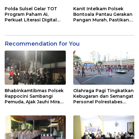
Jalur Antang Raya
Polda Sulsel Gelar TOT
Kanit Intelkam Polsek
Program Paham AI,
Bontoala Pantau Gerakan
Perkuat Literasi Digital
Pangan Murah, Pastikan
Pelajar di Sulsel
Kegiatan Berjalan Aman
dan Tertib
Recommendation for You
Bhabinkamtibmas Polsek
Olahraga Pagi Tingkatkan
Rappocini Sambangi
Kebugaran dan Semangat
Pemuda, Ajak Jauhi Miras,
Personel Polrestabes
Tawuran, dan Balap Liar
Makassar