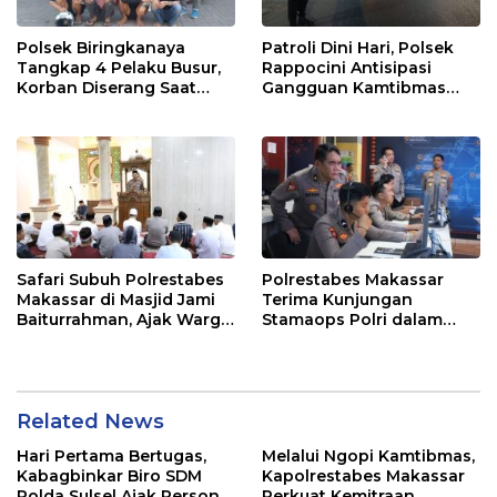
Polsek Biringkanaya
Patroli Dini Hari, Polsek
Tangkap 4 Pelaku Busur,
Rappocini Antisipasi
Korban Diserang Saat
Gangguan Kamtibmas
Berangkat Jualan
dan Balap Liar
Safari Subuh Polrestabes
Polrestabes Makassar
Makassar di Masjid Jami
Terima Kunjungan
Baiturrahman, Ajak Warga
Stamaops Polri dalam
Perkuat Peran Keluarga
Supervisi Implementasi
dan Jaga Kamtibmas
SPKT dan Pamapta
Related News
Hari Pertama Bertugas,
Melalui Ngopi Kamtibmas,
Kabagbinkar Biro SDM
Kapolrestabes Makassar
Polda Sulsel Ajak Personel
Perkuat Kemitraan