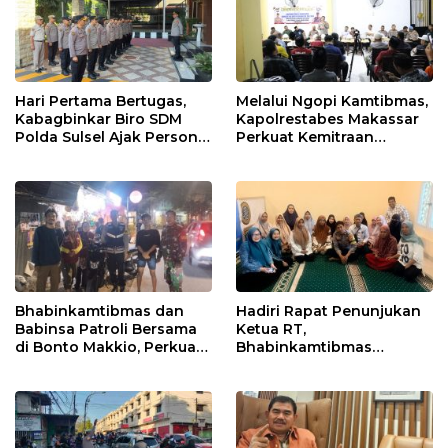
Hari Pertama Bertugas,
Melalui Ngopi Kamtibmas,
Kabagbinkar Biro SDM
Kapolrestabes Makassar
Polda Sulsel Ajak Personel
Perkuat Kemitraan
Jaga dan Pertahankan
dengan Warga Tamalate
Kebersihan
Bhabinkamtibmas dan
Hadiri Rapat Penunjukan
Babinsa Patroli Bersama
Ketua RT,
di Bonto Makkio, Perkuat
Bhabinkamtibmas
Sinergi Jaga Kamtibmas
Rappocini Tekankan
Pentingnya Sinergi
dengan Warga