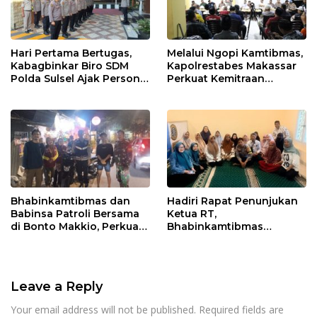
Hari Pertama Bertugas,
Melalui Ngopi Kamtibmas,
Kabagbinkar Biro SDM
Kapolrestabes Makassar
Polda Sulsel Ajak Personel
Perkuat Kemitraan
Jaga dan Pertahankan
dengan Warga Tamalate
Kebersihan
Bhabinkamtibmas dan
Hadiri Rapat Penunjukan
Babinsa Patroli Bersama
Ketua RT,
di Bonto Makkio, Perkuat
Bhabinkamtibmas
Sinergi Jaga Kamtibmas
Rappocini Tekankan
Pentingnya Sinergi
dengan Warga
Leave a Reply
Your email address will not be published.
Required fields are