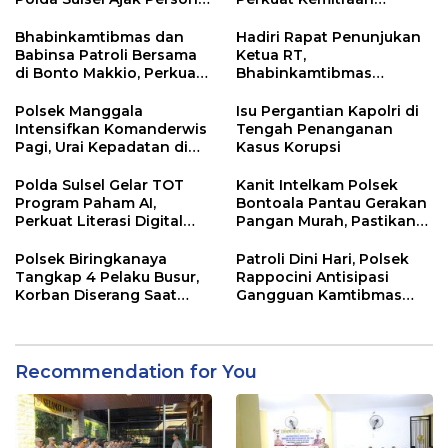
Jaga dan Pertahankan
dengan Warga Tamalate
Kebersihan
Bhabinkamtibmas dan
Hadiri Rapat Penunjukan
Babinsa Patroli Bersama
Ketua RT,
di Bonto Makkio, Perkuat
Bhabinkamtibmas
Sinergi Jaga Kamtibmas
Rappocini Tekankan
Pentingnya Sinergi
Polsek Manggala
Isu Pergantian Kapolri di
dengan Warga
Intensifkan Komanderwis
Tengah Penanganan
Pagi, Urai Kepadatan di
Kasus Korupsi
Jalur Antang Raya
Polda Sulsel Gelar TOT
Kanit Intelkam Polsek
Program Paham AI,
Bontoala Pantau Gerakan
Perkuat Literasi Digital
Pangan Murah, Pastikan
Pelajar di Sulsel
Kegiatan Berjalan Aman
dan Tertib
Polsek Biringkanaya
Patroli Dini Hari, Polsek
Tangkap 4 Pelaku Busur,
Rappocini Antisipasi
Korban Diserang Saat
Gangguan Kamtibmas
Berangkat Jualan
dan Balap Liar
Recommendation for You