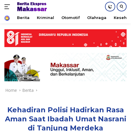
Home
Berita
Kriminal
Otomotif
Olahraga
Keseha
Skip
to
content
Home
Berita
Kehadiran Polisi Hadirkan Rasa
Aman Saat Ibadah Umat Nasrani
di Tanjung Merdeka