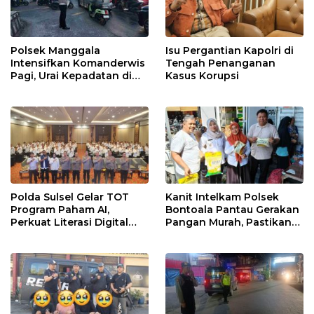
Polsek Manggala
Isu Pergantian Kapolri di
Intensifkan Komanderwis
Tengah Penanganan
Pagi, Urai Kepadatan di
Kasus Korupsi
Jalur Antang Raya
Polda Sulsel Gelar TOT
Kanit Intelkam Polsek
Program Paham AI,
Bontoala Pantau Gerakan
Perkuat Literasi Digital
Pangan Murah, Pastikan
Pelajar di Sulsel
Kegiatan Berjalan Aman
dan Tertib