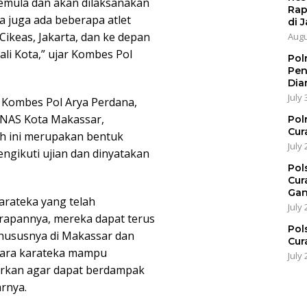
 semula dan akan dilaksanakan
Rap
 juga ada beberapa atlet
di J
Cikeas, Jakarta, dan ke depan
Augu
li Kota,” ujar Kombes Pol
Pol
Pen
Dia
July 
 Kombes Pol Arya Perdana,
ANAS Kota Makassar,
Pol
Cur
h ini merupakan bentuk
July 
engikuti ujian dan dinyatakan
Pol
Cur
Gan
arateka yang telah
July 
rapannya, mereka dapat terus
Pol
khususnya di Makassar dan
Cur
 para karateka mampu
July 
ajarkan agar dapat berdampak
arnya.