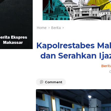
Home
Berita
Kapolrestabes Ma
dan Serahkan Ij
Berit
O
Comment