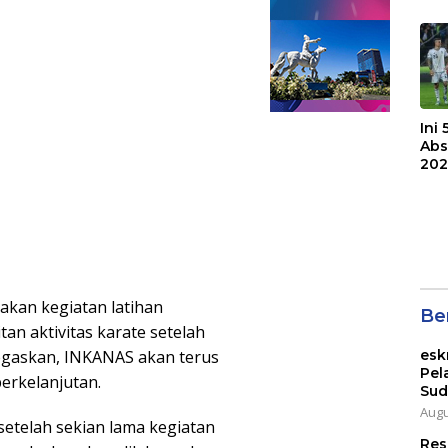
F.C
Bri
Ini
Abs
202
an kegiatan latihan
Ber
an aktivitas karate setelah
esk
egaskan, INKANAS akan terus
Pel
erkelanjutan.
Sud
Augu
etelah sekian lama kegiatan
Res