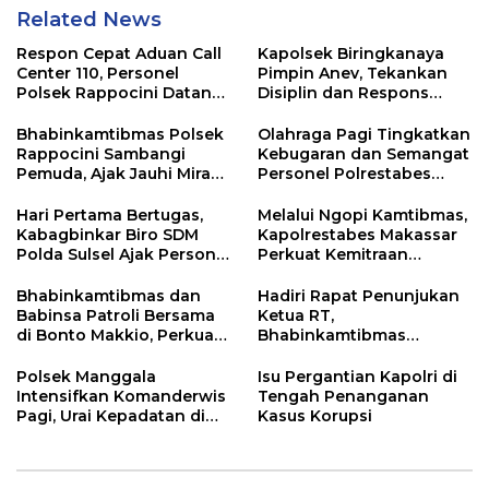
Related News
Respon Cepat Aduan Call
Kapolsek Biringkanaya
Center 110, Personel
Pimpin Anev, Tekankan
Polsek Rappocini Datangi
Disiplin dan Respons
Lokasi Pengancaman
Cepat Pelayanan
Masyarakat
Bhabinkamtibmas Polsek
Olahraga Pagi Tingkatkan
Rappocini Sambangi
Kebugaran dan Semangat
Pemuda, Ajak Jauhi Miras,
Personel Polrestabes
Tawuran, dan Balap Liar
Makassar
Hari Pertama Bertugas,
Melalui Ngopi Kamtibmas,
Kabagbinkar Biro SDM
Kapolrestabes Makassar
Polda Sulsel Ajak Personel
Perkuat Kemitraan
Jaga dan Pertahankan
dengan Warga Tamalate
Kebersihan
Bhabinkamtibmas dan
Hadiri Rapat Penunjukan
Babinsa Patroli Bersama
Ketua RT,
di Bonto Makkio, Perkuat
Bhabinkamtibmas
Sinergi Jaga Kamtibmas
Rappocini Tekankan
Pentingnya Sinergi
Polsek Manggala
Isu Pergantian Kapolri di
dengan Warga
Intensifkan Komanderwis
Tengah Penanganan
Pagi, Urai Kepadatan di
Kasus Korupsi
Jalur Antang Raya