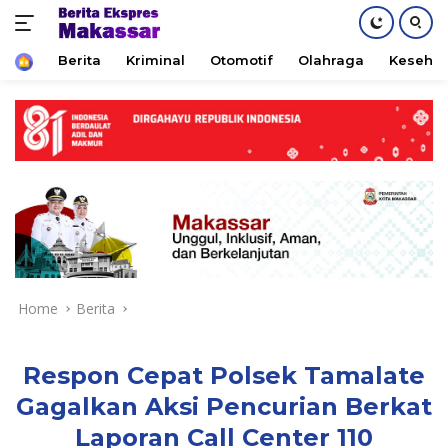
Home
Berita
Kriminal
Otomotif
Olahraga
Keseha
Skip
to
content
Home
Berita
Respon Cepat Polsek Tamalate
Gagalkan Aksi Pencurian Berkat
Laporan Call Center 110