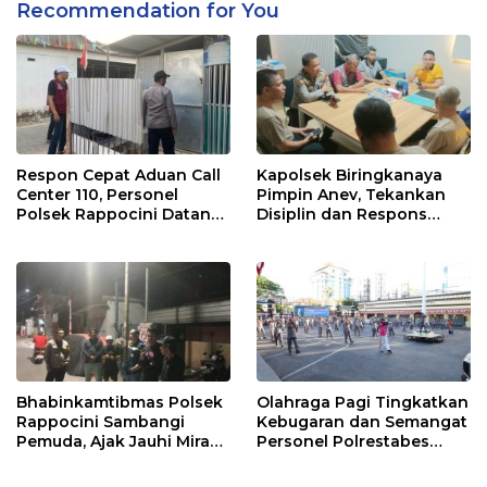
Recommendation for You
Respon Cepat Aduan Call
Kapolsek Biringkanaya
Center 110, Personel
Pimpin Anev, Tekankan
Polsek Rappocini Datangi
Disiplin dan Respons
Lokasi Pengancaman
Cepat Pelayanan
Masyarakat
Bhabinkamtibmas Polsek
Olahraga Pagi Tingkatkan
Rappocini Sambangi
Kebugaran dan Semangat
Pemuda, Ajak Jauhi Miras,
Personel Polrestabes
Tawuran, dan Balap Liar
Makassar