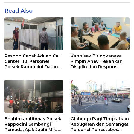
Read Also
Respon Cepat Aduan Call
Kapolsek Biringkanaya
Center 110, Personel
Pimpin Anev, Tekankan
Polsek Rappocini Datangi
Disiplin dan Respons
Lokasi Pengancaman
Cepat Pelayanan
Masyarakat
Bhabinkamtibmas Polsek
Olahraga Pagi Tingkatkan
Rappocini Sambangi
Kebugaran dan Semangat
Pemuda, Ajak Jauhi Miras,
Personel Polrestabes