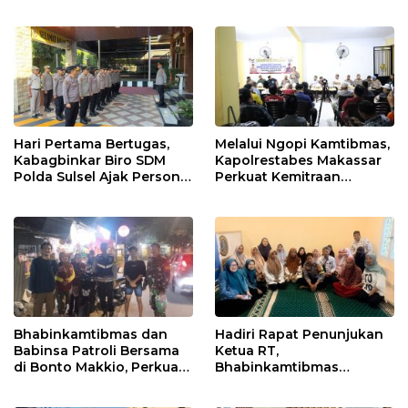
Tawuran, dan Balap Liar
Makassar
Hari Pertama Bertugas,
Melalui Ngopi Kamtibmas,
Kabagbinkar Biro SDM
Kapolrestabes Makassar
Polda Sulsel Ajak Personel
Perkuat Kemitraan
Jaga dan Pertahankan
dengan Warga Tamalate
Kebersihan
Bhabinkamtibmas dan
Hadiri Rapat Penunjukan
Babinsa Patroli Bersama
Ketua RT,
di Bonto Makkio, Perkuat
Bhabinkamtibmas
Sinergi Jaga Kamtibmas
Rappocini Tekankan
Pentingnya Sinergi