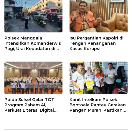
dengan Warga
Polsek Manggala
Isu Pergantian Kapolri di
Intensifkan Komanderwis
Tengah Penanganan
Pagi, Urai Kepadatan di
Kasus Korupsi
Jalur Antang Raya
Polda Sulsel Gelar TOT
Kanit Intelkam Polsek
Program Paham AI,
Bontoala Pantau Gerakan
Perkuat Literasi Digital
Pangan Murah, Pastikan
Pelajar di Sulsel
Kegiatan Berjalan Aman
dan Tertib