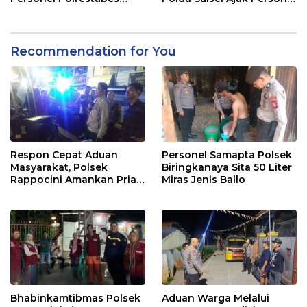
Makassar
Jaga dan Pertahankan
Kebersihan
Recommendation for You
Respon Cepat Aduan
Personel Samapta Polsek
Masyarakat, Polsek
Biringkanaya Sita 50 Liter
Rappocini Amankan Pria
Miras Jenis Ballo
Mabuk Membuat
Keributan
Bhabinkamtibmas Polsek
Aduan Warga Melalui