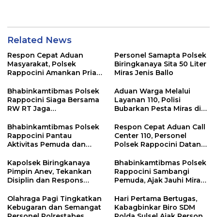
dengan Warga Tamalate
Sinergi Jaga Kamtibmas
Related News
Respon Cepat Aduan
Personel Samapta Polsek
Masyarakat, Polsek
Biringkanaya Sita 50 Liter
Rappocini Amankan Pria
Miras Jenis Ballo
Mabuk Membuat
Keributan
Bhabinkamtibmas Polsek
Aduan Warga Melalui
Rappocini Siaga Bersama
Layanan 110, Polisi
RW RT Jaga
Bubarkan Pesta Miras di
Harkamtibmas di Buakana
Perumnas Antang
Bhabinkamtibmas Polsek
Respon Cepat Aduan Call
Rappocini Pantau
Center 110, Personel
Aktivitas Pemuda dan
Polsek Rappocini Datangi
Berikan Nasihat
Lokasi Pengancaman
Kamtibmas
Kapolsek Biringkanaya
Bhabinkamtibmas Polsek
Pimpin Anev, Tekankan
Rappocini Sambangi
Disiplin dan Respons
Pemuda, Ajak Jauhi Miras,
Cepat Pelayanan
Tawuran, dan Balap Liar
Masyarakat
Olahraga Pagi Tingkatkan
Hari Pertama Bertugas,
Kebugaran dan Semangat
Kabagbinkar Biro SDM
Personel Polrestabes
Polda Sulsel Ajak Personel