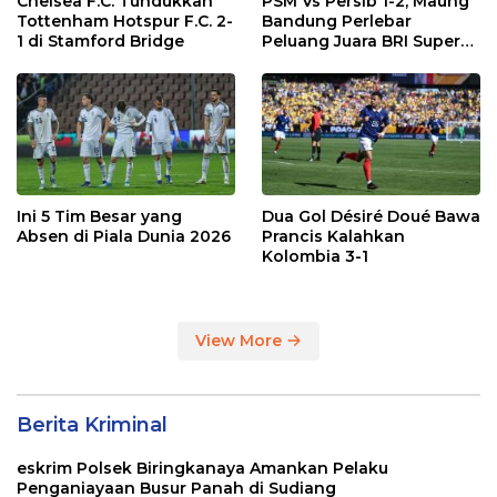
Chelsea F.C. Tundukkan
PSM Vs Persib 1-2, Maung
Tottenham Hotspur F.C. 2-
Bandung Perlebar
1 di Stamford Bridge
Peluang Juara BRI Super
League
Ini 5 Tim Besar yang
Dua Gol Désiré Doué Bawa
Absen di Piala Dunia 2026
Prancis Kalahkan
Kolombia 3-1
View More
Berita Kriminal
eskrim Polsek Biringkanaya Amankan Pelaku
Penganiayaan Busur Panah di Sudiang