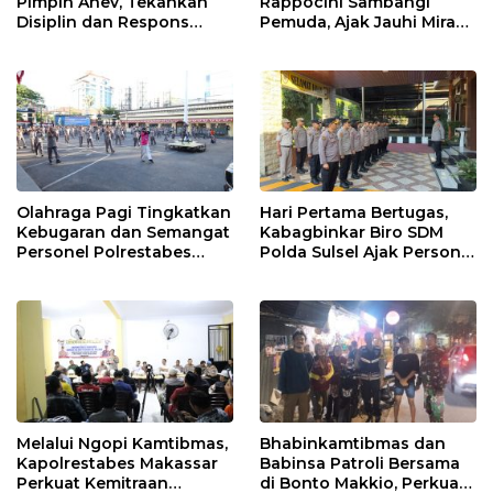
Pimpin Anev, Tekankan
Rappocini Sambangi
Disiplin dan Respons
Pemuda, Ajak Jauhi Miras,
Cepat Pelayanan
Tawuran, dan Balap Liar
Masyarakat
Olahraga Pagi Tingkatkan
Hari Pertama Bertugas,
Kebugaran dan Semangat
Kabagbinkar Biro SDM
Personel Polrestabes
Polda Sulsel Ajak Personel
Makassar
Jaga dan Pertahankan
Kebersihan
Melalui Ngopi Kamtibmas,
Bhabinkamtibmas dan
Kapolrestabes Makassar
Babinsa Patroli Bersama
Perkuat Kemitraan
di Bonto Makkio, Perkuat