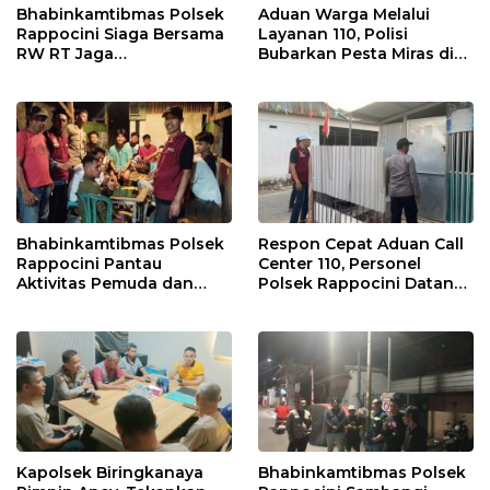
Bhabinkamtibmas Polsek
Aduan Warga Melalui
Rappocini Siaga Bersama
Layanan 110, Polisi
RW RT Jaga
Bubarkan Pesta Miras di
Harkamtibmas di Buakana
Perumnas Antang
Bhabinkamtibmas Polsek
Respon Cepat Aduan Call
Rappocini Pantau
Center 110, Personel
Aktivitas Pemuda dan
Polsek Rappocini Datangi
Berikan Nasihat
Lokasi Pengancaman
Kamtibmas
Kapolsek Biringkanaya
Bhabinkamtibmas Polsek