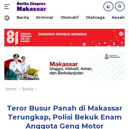
Home
Berita
Kriminal
Otomotif
Olahraga
Keseha
Skip
to
content
Home
Berita
Teror Busur Panah di Makassar
Terungkap, Polisi Bekuk Enam
Anggota Geng Motor