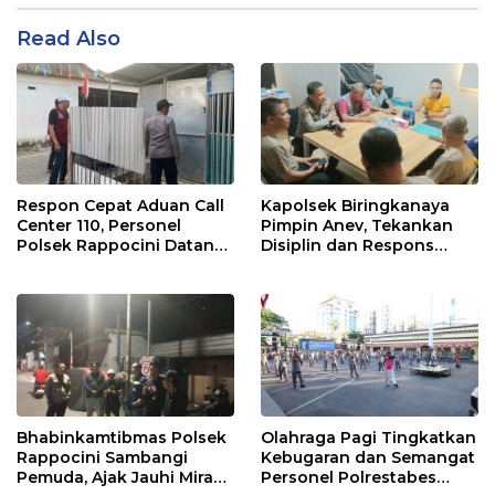
Read Also
Respon Cepat Aduan Call
Kapolsek Biringkanaya
Center 110, Personel
Pimpin Anev, Tekankan
Polsek Rappocini Datangi
Disiplin dan Respons
Lokasi Pengancaman
Cepat Pelayanan
Masyarakat
Bhabinkamtibmas Polsek
Olahraga Pagi Tingkatkan
Rappocini Sambangi
Kebugaran dan Semangat
Pemuda, Ajak Jauhi Miras,
Personel Polrestabes