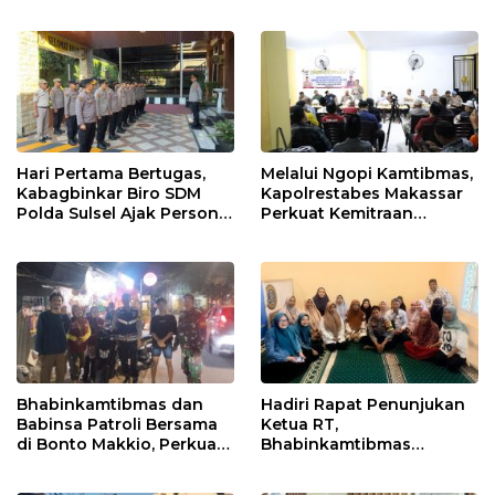
Tawuran, dan Balap Liar
Makassar
Hari Pertama Bertugas,
Melalui Ngopi Kamtibmas,
Kabagbinkar Biro SDM
Kapolrestabes Makassar
Polda Sulsel Ajak Personel
Perkuat Kemitraan
Jaga dan Pertahankan
dengan Warga Tamalate
Kebersihan
Bhabinkamtibmas dan
Hadiri Rapat Penunjukan
Babinsa Patroli Bersama
Ketua RT,
di Bonto Makkio, Perkuat
Bhabinkamtibmas
Sinergi Jaga Kamtibmas
Rappocini Tekankan
Pentingnya Sinergi