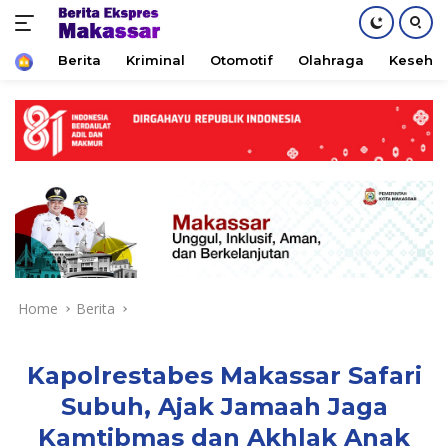
Home
Berita
Kriminal
Otomotif
Olahraga
Keseha
Skip
to
content
Home
Berita
Kapolrestabes Makassar Safari
Subuh, Ajak Jamaah Jaga
Kamtibmas dan Akhlak Anak