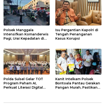
dengan Warga
Polsek Manggala
Isu Pergantian Kapolri di
Intensifkan Komanderwis
Tengah Penanganan
Pagi, Urai Kepadatan di
Kasus Korupsi
Jalur Antang Raya
Polda Sulsel Gelar TOT
Kanit Intelkam Polsek
Program Paham AI,
Bontoala Pantau Gerakan
Perkuat Literasi Digital
Pangan Murah, Pastikan
Pelajar di Sulsel
Kegiatan Berjalan Aman
dan Tertib