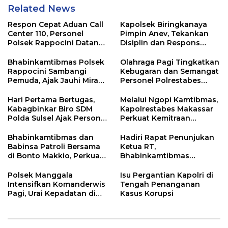
Related News
Respon Cepat Aduan Call
Kapolsek Biringkanaya
Center 110, Personel
Pimpin Anev, Tekankan
Polsek Rappocini Datangi
Disiplin dan Respons
Lokasi Pengancaman
Cepat Pelayanan
Masyarakat
Bhabinkamtibmas Polsek
Olahraga Pagi Tingkatkan
Rappocini Sambangi
Kebugaran dan Semangat
Pemuda, Ajak Jauhi Miras,
Personel Polrestabes
Tawuran, dan Balap Liar
Makassar
Hari Pertama Bertugas,
Melalui Ngopi Kamtibmas,
Kabagbinkar Biro SDM
Kapolrestabes Makassar
Polda Sulsel Ajak Personel
Perkuat Kemitraan
Jaga dan Pertahankan
dengan Warga Tamalate
Kebersihan
Bhabinkamtibmas dan
Hadiri Rapat Penunjukan
Babinsa Patroli Bersama
Ketua RT,
di Bonto Makkio, Perkuat
Bhabinkamtibmas
Sinergi Jaga Kamtibmas
Rappocini Tekankan
Pentingnya Sinergi
Polsek Manggala
Isu Pergantian Kapolri di
dengan Warga
Intensifkan Komanderwis
Tengah Penanganan
Pagi, Urai Kepadatan di
Kasus Korupsi
Jalur Antang Raya