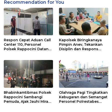
Recommendation for You
Respon Cepat Aduan Call
Kapolsek Biringkanaya
Center 110, Personel
Pimpin Anev, Tekankan
Polsek Rappocini Datangi
Disiplin dan Respons
Lokasi Pengancaman
Cepat Pelayanan
Masyarakat
Bhabinkamtibmas Polsek
Olahraga Pagi Tingkatkan
Rappocini Sambangi
Kebugaran dan Semangat
Pemuda, Ajak Jauhi Miras,
Personel Polrestabes
Tawuran, dan Balap Liar
Makassar