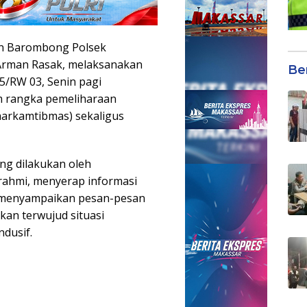
n Barombong Polsek
 Arman Rasak, melaksanakan
Be
5/RW 03, Senin pagi
am rangka pemeliharaan
harkamtibmas) sekaligus
ng dilakukan oleh
rahmi, menyerap informasi
a menyampaikan pesan-pesan
pkan terwujud situasi
dusif.