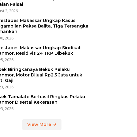
alan Faisal
st 2, 2026
restabes Makassar Ungkap Kasus
gambilan Paksa Balita, Tiga Tersangka
mankan
30, 2026
restabes Makassar Ungkap Sindikat
anmor, Residivis 24 TKP Dibekuk
25, 2026
sek Biringkanaya Bekuk Pelaku
anmor, Motor Dijual Rp2,3 Juta untuk
ti Gaji
23, 2026
sek Tamalate Berhasil Ringkus Pelaku
anmor Disertai Kekerasan
23, 2026
View More