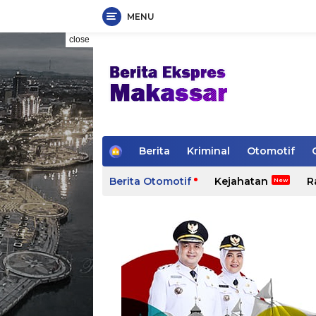
MENU
Skip
close
to
content
H
Berita
Kriminal
Otomotif
o
m
Berita Otomotif
Kejahatan
R
e