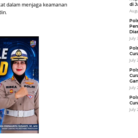
akat dalam menjaga keamanan
di J
Augu
in.
Pol
Pen
Dia
July 
Pol
Cur
July 
Pol
Cur
Gan
July 
Pol
Cur
July 