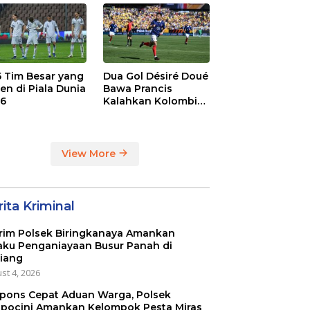
dge
League
 5 Tim Besar yang
Dua Gol Désiré Doué
en di Piala Dunia
Bawa Prancis
6
Kalahkan Kolombia
3-1
View More
ita Kriminal
rim Polsek Biringkanaya Amankan
aku Penganiayaan Busur Panah di
iang
st 4, 2026
pons Cepat Aduan Warga, Polsek
pocini Amankan Kelompok Pesta Miras