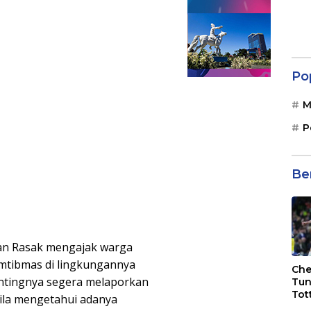
Po
M
P
Be
an Rasak mengajak warga
mtibmas di lingkungannya
Che
ntingnya segera melaporkan
Tun
Tot
ila mengetahui adanya
F.C