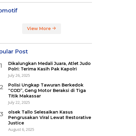
omotif
View More
pular Post
Dikalungkan Medali Juara, Atlet Judo
1
Polri: Terima Kasih Pak Kapolri
July 26, 2025
Polisi Ungkap Tawuran Berkedok
2
“COD”, Geng Motor Beraksi di Tiga
Titik Makassar
July 22, 2025
olsek Tallo Selesaikan Kasus
3
Pengrusakan Viral Lewat Restorative
Justice
August 6, 2025