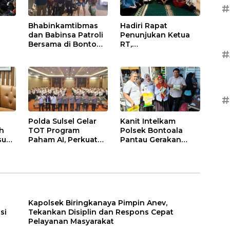
#
Bhabinkamtibmas
Hadiri Rapat
dan Babinsa Patroli
Penunjukan Ketua
Bersama di Bonto
RT,
#
at
Makkio, Perkuat
Bhabinkamtibmas
an
Sinergi Jaga
Rappocini Tekankan
Kamtibmas
Pentingnya Sinergi
dengan Warga
#
Polda Sulsel Gelar
Kanit Intelkam
ah
TOT Program
Polsek Bontoala
sus
Paham AI, Perkuat
Pantau Gerakan
Literasi Digital
Pangan Murah,
Pelajar di Sulsel
Pastikan Kegiatan
Berjalan Aman dan
Tertib
Kapolsek Biringkanaya Pimpin Anev,
si
Tekankan Disiplin dan Respons Cepat
Pelayanan Masyarakat