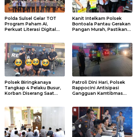
Polda Sulsel Gelar TOT
Kanit Intelkam Polsek
Program Paham AI,
Bontoala Pantau Gerakan
Perkuat Literasi Digital
Pangan Murah, Pastikan
Pelajar di Sulsel
Kegiatan Berjalan Aman
dan Tertib
Polsek Biringkanaya
Patroli Dini Hari, Polsek
Tangkap 4 Pelaku Busur,
Rappocini Antisipasi
Korban Diserang Saat
Gangguan Kamtibmas
Berangkat Jualan
dan Balap Liar