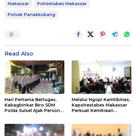
Makassar
Polrestabes Makassar
Polsek Panakkukang
Read Also
Hari Pertama Bertugas,
Melalui Ngopi Kamtibmas,
Kabagbinkar Biro SDM
Kapolrestabes Makassar
Polda Sulsel Ajak Personel
Perkuat Kemitraan
Jaga dan Pertahankan
dengan Warga Tamalate
Kebersihan