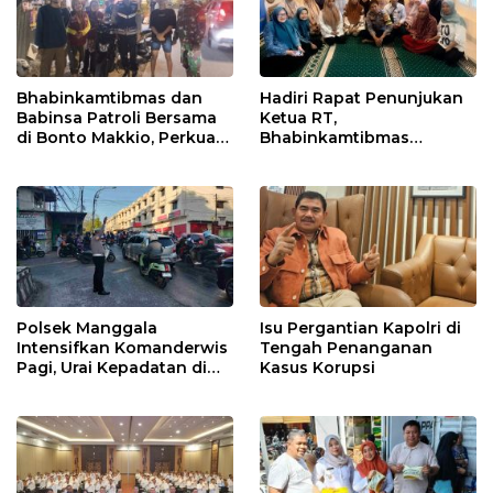
Bhabinkamtibmas dan
Hadiri Rapat Penunjukan
Babinsa Patroli Bersama
Ketua RT,
di Bonto Makkio, Perkuat
Bhabinkamtibmas
Sinergi Jaga Kamtibmas
Rappocini Tekankan
Pentingnya Sinergi
dengan Warga
Polsek Manggala
Isu Pergantian Kapolri di
Intensifkan Komanderwis
Tengah Penanganan
Pagi, Urai Kepadatan di
Kasus Korupsi
Jalur Antang Raya