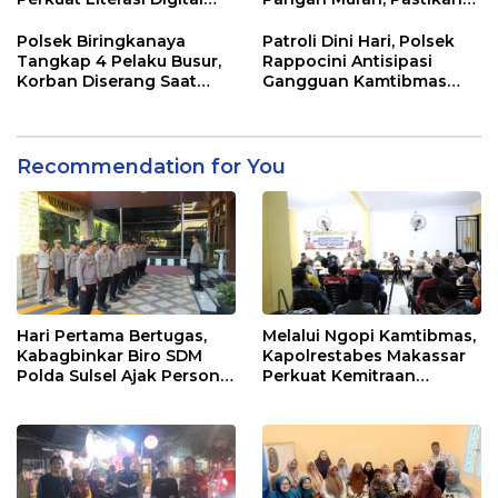
Pelajar di Sulsel
Kegiatan Berjalan Aman
dan Tertib
Polsek Biringkanaya
Patroli Dini Hari, Polsek
Tangkap 4 Pelaku Busur,
Rappocini Antisipasi
Korban Diserang Saat
Gangguan Kamtibmas
Berangkat Jualan
dan Balap Liar
Recommendation for You
Hari Pertama Bertugas,
Melalui Ngopi Kamtibmas,
Kabagbinkar Biro SDM
Kapolrestabes Makassar
Polda Sulsel Ajak Personel
Perkuat Kemitraan
Jaga dan Pertahankan
dengan Warga Tamalate
Kebersihan