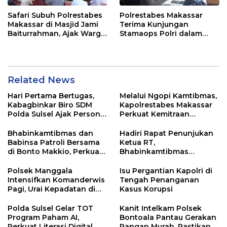
Safari Subuh Polrestabes
Polrestabes Makassar
Makassar di Masjid Jami
Terima Kunjungan
Baiturrahman, Ajak Warga
Stamaops Polri dalam
Perkuat Peran Keluarga
Supervisi Implementasi
dan Jaga Kamtibmas
SPKT dan Pamapta
Related News
Hari Pertama Bertugas,
Melalui Ngopi Kamtibmas,
Kabagbinkar Biro SDM
Kapolrestabes Makassar
Polda Sulsel Ajak Personel
Perkuat Kemitraan
Jaga dan Pertahankan
dengan Warga Tamalate
Kebersihan
Bhabinkamtibmas dan
Hadiri Rapat Penunjukan
Babinsa Patroli Bersama
Ketua RT,
di Bonto Makkio, Perkuat
Bhabinkamtibmas
Sinergi Jaga Kamtibmas
Rappocini Tekankan
Pentingnya Sinergi
Polsek Manggala
Isu Pergantian Kapolri di
dengan Warga
Intensifkan Komanderwis
Tengah Penanganan
Pagi, Urai Kepadatan di
Kasus Korupsi
Jalur Antang Raya
Polda Sulsel Gelar TOT
Kanit Intelkam Polsek
Program Paham AI,
Bontoala Pantau Gerakan
Perkuat Literasi Digital
Pangan Murah, Pastikan