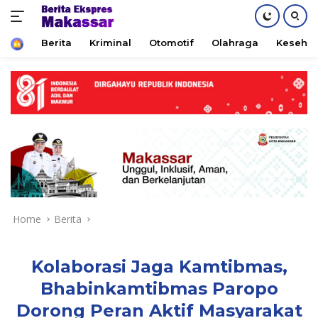
Home
Berita
Kriminal
Otomotif
Olahraga
Keseha
Skip
to
content
Home
Berita
Kolaborasi Jaga Kamtibmas,
Bhabinkamtibmas Paropo
Dorong Peran Aktif Masyarakat