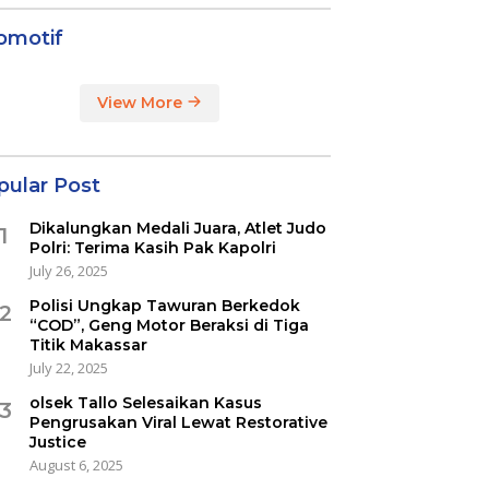
omotif
View More
pular Post
Dikalungkan Medali Juara, Atlet Judo
1
Polri: Terima Kasih Pak Kapolri
July 26, 2025
Polisi Ungkap Tawuran Berkedok
2
“COD”, Geng Motor Beraksi di Tiga
Titik Makassar
July 22, 2025
olsek Tallo Selesaikan Kasus
3
Pengrusakan Viral Lewat Restorative
Justice
August 6, 2025