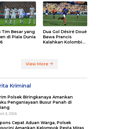
dge
League
 5 Tim Besar yang
Dua Gol Désiré Doué
en di Piala Dunia
Bawa Prancis
6
Kalahkan Kolombia
3-1
View More
ita Kriminal
rim Polsek Biringkanaya Amankan
aku Penganiayaan Busur Panah di
iang
st 4, 2026
pons Cepat Aduan Warga, Polsek
pocini Amankan Kelompok Pesta Miras