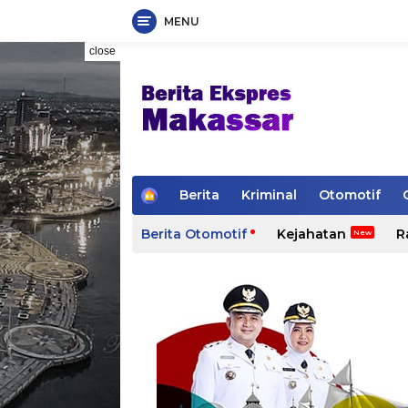
MENU
Skip
close
to
content
H
Berita
Kriminal
Otomotif
o
m
Berita Otomotif
Kejahatan
R
e