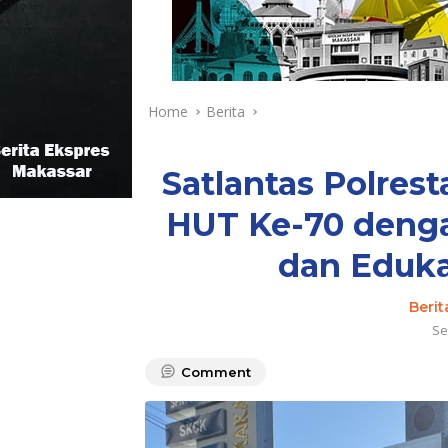
Home
Berita
Satlantas Polres
HUT Ke-70 deng
dan Eduka
Berit
Se
Comment