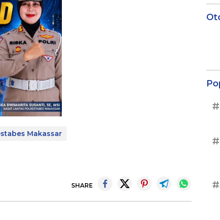
Ot
Po
#
estabes Makassar
#
#
SHARE