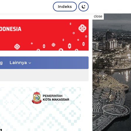
Indeks
close
g
Lainnya