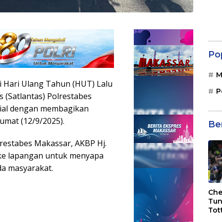
Po
M
 Hari Ulang Tahun (HUT) Lalu
P
s (Satlantas) Polrestabes
sial dengan membagikan
umat (12/9/2025).
Be
lrestabes Makassar, AKBP Hj.
n ke lapangan untuk menyapa
a masyarakat.
Che
Tun
Tot
F.C