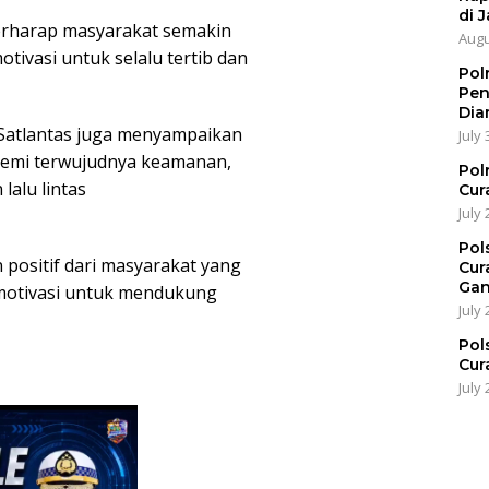
di J
berharap masyarakat semakin
Augu
motivasi untuk selalu tertib dan
Pol
Pen
Dia
Satlantas juga menyampaikan
July 
demi terwujudnya keamanan,
Pol
lalu lintas
Cur
July 
Pol
positif dari masyarakat yang
Cur
Gan
rmotivasi untuk mendukung
July 
Pol
Cur
July 