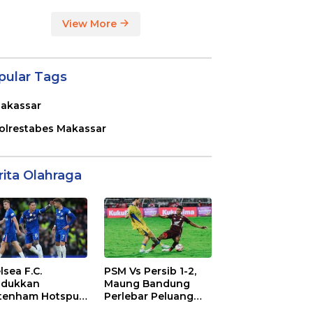
View More
pular Tags
akassar
olrestabes Makassar
rita Olahraga
lsea F.C.
PSM Vs Persib 1-2,
dukkan
Maung Bandung
tenham Hotspur
Perlebar Peluang
. 2-1 di Stamford
Juara BRI Super