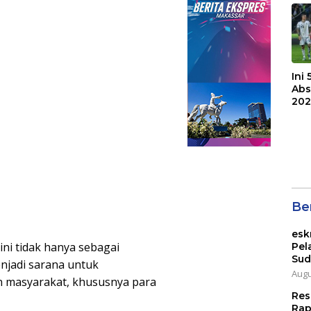
Bri
Ini
Abs
202
Ber
esk
ni tidak hanya sebagai
Pel
Sud
enjadi sarana untuk
Augu
n masyarakat, khususnya para
Res
Rap