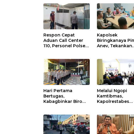
Respon Cepat
Kapolsek
Aduan Call Center
Biringkanaya Pi
110, Personel Polsek
Anev, Tekankan
Rappocini Datangi
Disiplin dan
Lokasi
Respons Cepat
Pengancaman
Pelayanan
Masyarakat
Hari Pertama
Melalui Ngopi
Bertugas,
Kamtibmas,
Kabagbinkar Biro
Kapolrestabes
SDM Polda Sulsel
Makassar Perku
Ajak Personel Jaga
Kemitraan deng
dan Pertahankan
Warga Tamalate
Kebersihan