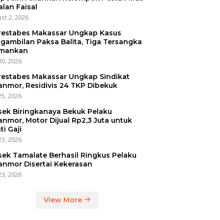
alan Faisal
st 2, 2026
restabes Makassar Ungkap Kasus
gambilan Paksa Balita, Tiga Tersangka
mankan
30, 2026
restabes Makassar Ungkap Sindikat
anmor, Residivis 24 TKP Dibekuk
25, 2026
sek Biringkanaya Bekuk Pelaku
anmor, Motor Dijual Rp2,3 Juta untuk
ti Gaji
23, 2026
sek Tamalate Berhasil Ringkus Pelaku
anmor Disertai Kekerasan
23, 2026
View More