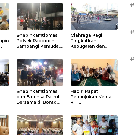
#
#
Bhabinkamtibmas
Olahraga Pagi
mpin
Polsek Rappocini
Tingkatkan
Sambangi Pemuda,
Kebugaran dan
Ajak Jauhi Miras,
Semangat Personel
Tawuran, dan Balap
Polrestabes
#
Liar
Makassar
Bhabinkamtibmas
Hadiri Rapat
dan Babinsa Patroli
Penunjukan Ketua
Bersama di Bonto
RT,
at
Makkio, Perkuat
Bhabinkamtibmas
an
Sinergi Jaga
Rappocini Tekankan
Kamtibmas
Pentingnya Sinergi
dengan Warga