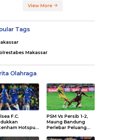
View More
pular Tags
akassar
olrestabes Makassar
rita Olahraga
lsea F.C.
PSM Vs Persib 1-2,
dukkan
Maung Bandung
tenham Hotspur
Perlebar Peluang
. 2-1 di Stamford
Juara BRI Super
dge
League