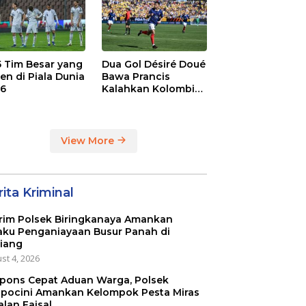
 5 Tim Besar yang
Dua Gol Désiré Doué
en di Piala Dunia
Bawa Prancis
6
Kalahkan Kolombia
3-1
View More
ita Kriminal
rim Polsek Biringkanaya Amankan
aku Penganiayaan Busur Panah di
iang
st 4, 2026
pons Cepat Aduan Warga, Polsek
pocini Amankan Kelompok Pesta Miras
alan Faisal