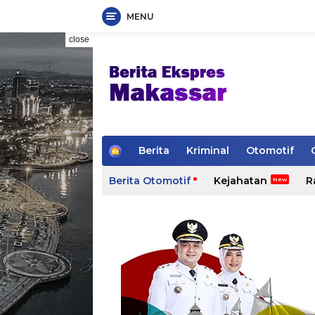
MENU
Skip
close
to
content
H
Berita
Kriminal
Otomotif
o
m
Berita Otomotif
Kejahatan
R
e