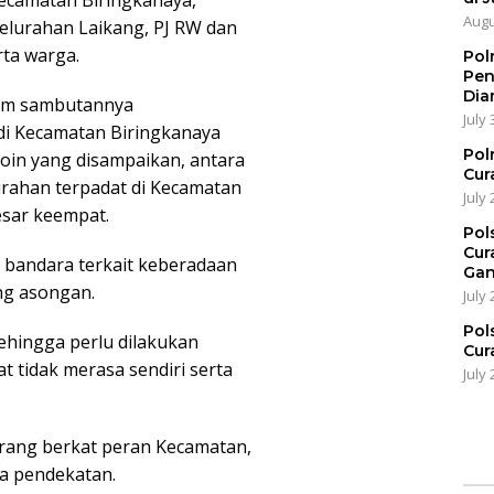
Augu
elurahan Laikang, PJ RW dan
rta warga.
Pol
Pen
Dia
lam sambutannya
July 
i Kecamatan Biringkanaya
Pol
poin yang disampaikan, antara
Cur
urahan terpadat di Kecamatan
July 
esar keempat.
Pol
Cur
a bandara terkait keberadaan
Gan
ng asongan.
July 
Pol
sehingga perlu dilakukan
Cur
 tidak merasa sendiri serta
July 
rang berkat peran Kecamatan,
ta pendekatan.