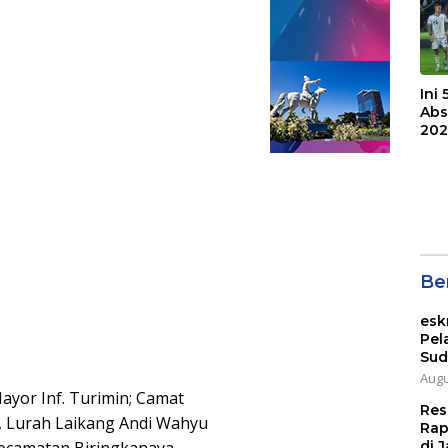
Ini
Abs
202
Ber
esk
Pel
Sud
Augu
Mayor Inf. Turimin; Camat
Res
si, Lurah Laikang Andi Wahyu
Rap
di J
ecamatan Biringkanaya,