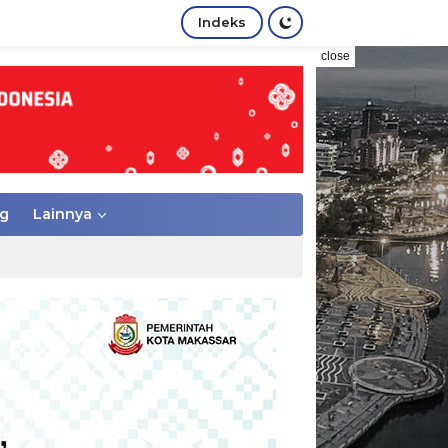
Indeks
close
g
Lainnya