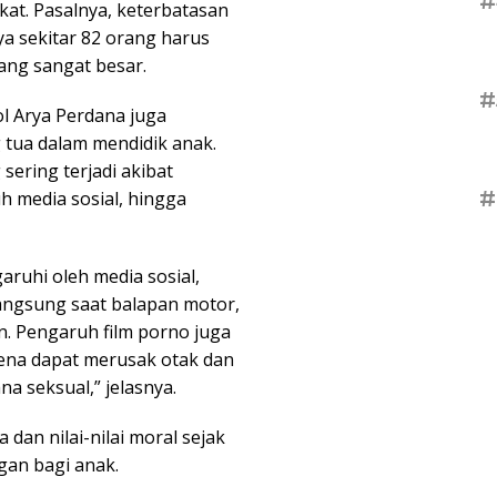
#
at. Pasalnya, keterbatasan
a sekitar 82 orang harus
ng sangat besar.
#
l Arya Perdana juga
tua dalam mendidik anak.
sering terjadi akibat
#
h media sosial, hingga
aruhi oleh media sosial,
langsung saat balapan motor,
. Pengaruh film porno juga
ena dapat merusak otak dan
 seksual,” jelasnya.
an nilai-nilai moral sejak
gan bagi anak.