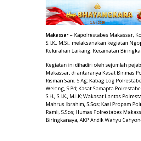
Makassar
– Kapolrestabes Makassar, Ko
S.I.K., M.Si., melaksanakan kegiatan N
Kelurahan Laikang, Kecamatan Biringka
Kegiatan ini dihadiri oleh sejumlah pej
Makassar, di antaranya Kasat Binmas P
Risman Sani, S.Ag; Kabag Log Polresta
Welong, S.Pd; Kasat Samapta Polrestabe
S.H., S.I.K., M.I.K; Wakasat Lantas Polr
Mahrus Ibrahim, S.Sos; Kasi Propam Po
Ramli, S.Sos; Humas Polrestabes Makas
Biringkanaya, AKP Andik Wahyu Cahyon