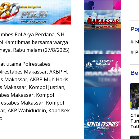
Po
mbes Pol Arya Perdana, S.H.,
gopi Kamtibmas bersama warga
M
naya, Rabu malam (27/8/2025).
P
abat utama Polrestabes
olrestabes Makassar, AKBP H.
Be
bes Makassar, AKBP Muh Haris
s Makassar, Kompol Justian,
estabes Makassar, Kompol
lrestabes Makassar, Kompol
sar, AKP Wahiduddin, Kapolsek
Che
o.
Tun
Tot
F.C
Bri