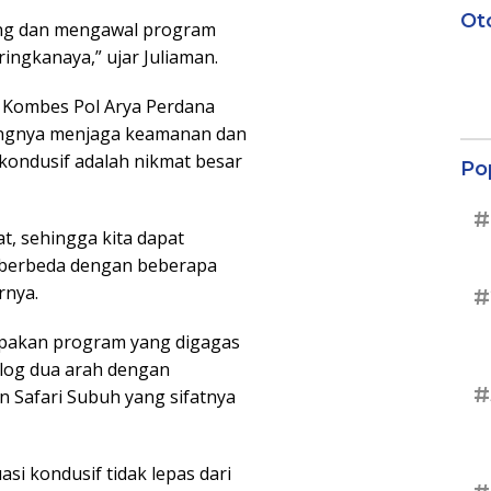
Ot
ng dan mengawal program
ringkanaya,” ujar Juliaman.
 Kombes Pol Arya Perdana
ngnya menjaga keamanan dan
 kondusif adalah nikmat besar
Po
#
t, sehingga kita dapat
 berbeda dengan beberapa
rnya.
#
upakan program yang digagas
alog dua arah dengan
#
 Safari Subuh yang sifatnya
si kondusif tidak lepas dari