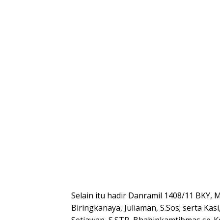
Selain itu hadir Danramil 1408/11 BKY, 
Biringkanaya, Juliaman, S.Sos; serta Ka
Setiawan, S.STP, Bhabinkamtibmas se-K