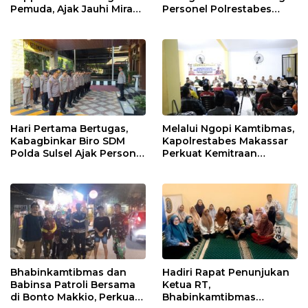
Pemuda, Ajak Jauhi Miras,
Personel Polrestabes
Tawuran, dan Balap Liar
Makassar
Hari Pertama Bertugas,
Melalui Ngopi Kamtibmas,
Kabagbinkar Biro SDM
Kapolrestabes Makassar
Polda Sulsel Ajak Personel
Perkuat Kemitraan
Jaga dan Pertahankan
dengan Warga Tamalate
Kebersihan
Bhabinkamtibmas dan
Hadiri Rapat Penunjukan
Babinsa Patroli Bersama
Ketua RT,
di Bonto Makkio, Perkuat
Bhabinkamtibmas