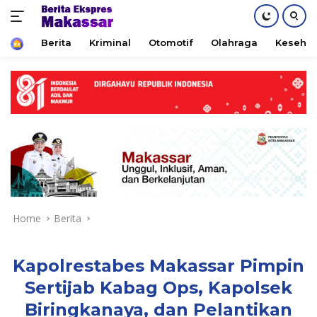
Home
Berita
Kriminal
Otomotif
Olahraga
Keseha
Skip
to
content
Home
Berita
Kapolrestabes Makassar Pimpin
Sertijab Kabag Ops, Kapolsek
Biringkanaya, dan Pelantikan