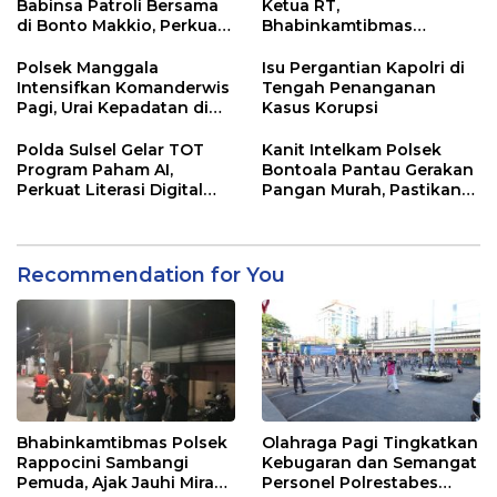
Babinsa Patroli Bersama
Ketua RT,
di Bonto Makkio, Perkuat
Bhabinkamtibmas
Sinergi Jaga Kamtibmas
Rappocini Tekankan
Pentingnya Sinergi
Polsek Manggala
Isu Pergantian Kapolri di
dengan Warga
Intensifkan Komanderwis
Tengah Penanganan
Pagi, Urai Kepadatan di
Kasus Korupsi
Jalur Antang Raya
Polda Sulsel Gelar TOT
Kanit Intelkam Polsek
Program Paham AI,
Bontoala Pantau Gerakan
Perkuat Literasi Digital
Pangan Murah, Pastikan
Pelajar di Sulsel
Kegiatan Berjalan Aman
dan Tertib
Recommendation for You
Bhabinkamtibmas Polsek
Olahraga Pagi Tingkatkan
Rappocini Sambangi
Kebugaran dan Semangat
Pemuda, Ajak Jauhi Miras,
Personel Polrestabes