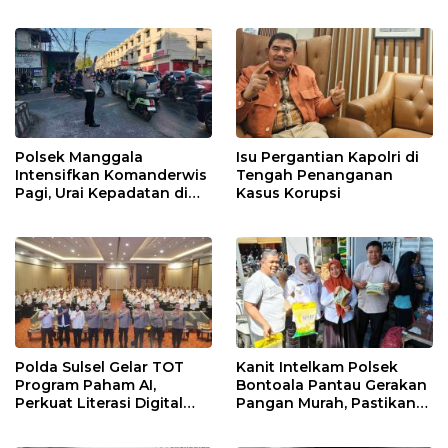
Sinergi Jaga Kamtibmas
Rappocini Tekankan
Pentingnya Sinergi
dengan Warga
Polsek Manggala
Isu Pergantian Kapolri di
Intensifkan Komanderwis
Tengah Penanganan
Pagi, Urai Kepadatan di
Kasus Korupsi
Jalur Antang Raya
Polda Sulsel Gelar TOT
Kanit Intelkam Polsek
Program Paham AI,
Bontoala Pantau Gerakan
Perkuat Literasi Digital
Pangan Murah, Pastikan
Pelajar di Sulsel
Kegiatan Berjalan Aman
dan Tertib