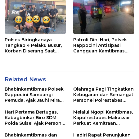
Polsek Biringkanaya
Patroli Dini Hari, Polsek
Tangkap 4 Pelaku Busur,
Rappocini Antisipasi
Korban Diserang Saat
Gangguan Kamtibmas
Berangkat Jualan
dan Balap Liar
Related News
Bhabinkamtibmas Polsek
Olahraga Pagi Tingkatkan
Rappocini Sambangi
Kebugaran dan Semangat
Pemuda, Ajak Jauhi Miras,
Personel Polrestabes
Tawuran, dan Balap Liar
Makassar
Hari Pertama Bertugas,
Melalui Ngopi Kamtibmas,
Kabagbinkar Biro SDM
Kapolrestabes Makassar
Polda Sulsel Ajak Personel
Perkuat Kemitraan
Jaga dan Pertahankan
dengan Warga Tamalate
Kebersihan
Bhabinkamtibmas dan
Hadiri Rapat Penunjukan