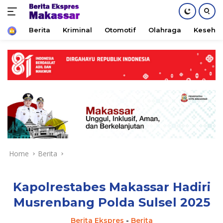
Home
Berita
Kriminal
Otomotif
Olahraga
Keseha
Skip
to
content
Home
Berita
Kapolrestabes Makassar Hadiri
Musrenbang Polda Sulsel 2025
Berita Ekspres
-
Berita