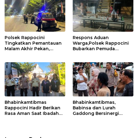
Polsek Rappocini
Respons Aduan
Tingkatkan Pemantauan
Warga,Polsek Rappocini
Malam Akhir Pekan,
Bubarkan Pemuda
Antisipasi Geng Motor
Konsumsi Ballo
dan Balapan Liar
Bhabinkamtibmas
Bhabinkamtibmas,
Rappocini Hadir Berikan
Babinsa dan Lurah
Rasa Aman Saat Ibadah
Gaddong Bersinergi
Temu Misdinar
Selesaikan Perbedaan
Pendapat Warga