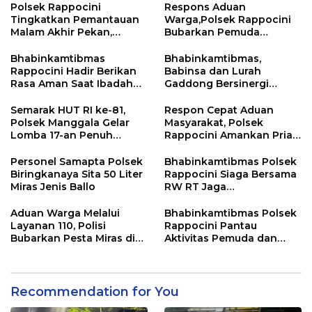
Polsek Rappocini
Respons Aduan
Tingkatkan Pemantauan
Warga,Polsek Rappocini
Malam Akhir Pekan,
Bubarkan Pemuda
Antisipasi Geng Motor
Konsumsi Ballo
dan Balapan Liar
Bhabinkamtibmas
Bhabinkamtibmas,
Rappocini Hadir Berikan
Babinsa dan Lurah
Rasa Aman Saat Ibadah
Gaddong Bersinergi
Temu Misdinar
Selesaikan Perbedaan
Pendapat Warga
Semarak HUT RI ke-81,
Respon Cepat Aduan
Polsek Manggala Gelar
Masyarakat, Polsek
Lomba 17-an Penuh
Rappocini Amankan Pria
Kebersamaan
Mabuk Membuat
Keributan
Personel Samapta Polsek
Bhabinkamtibmas Polsek
Biringkanaya Sita 50 Liter
Rappocini Siaga Bersama
Miras Jenis Ballo
RW RT Jaga
Harkamtibmas di Buakana
Aduan Warga Melalui
Bhabinkamtibmas Polsek
Layanan 110, Polisi
Rappocini Pantau
Bubarkan Pesta Miras di
Aktivitas Pemuda dan
Perumnas Antang
Berikan Nasihat
Kamtibmas
Recommendation for You