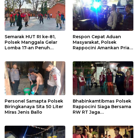
Semarak HUT RI ke-81,
Respon Cepat Aduan
Polsek Manggala Gelar
Masyarakat, Polsek
Lomba 17-an Penuh
Rappocini Amankan Pria
Kebersamaan
Mabuk Membuat
Keributan
Personel Samapta Polsek
Bhabinkamtibmas Polsek
Biringkanaya Sita 50 Liter
Rappocini Siaga Bersama
Miras Jenis Ballo
RW RT Jaga
Harkamtibmas di Buakana