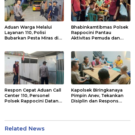
Aduan Warga Melalui
Bhabinkamtibmas Polsek
Layanan 110, Polisi
Rappocini Pantau
Bubarkan Pesta Miras di
Aktivitas Pemuda dan
Perumnas Antang
Berikan Nasihat
Kamtibmas
Respon Cepat Aduan Call
Kapolsek Biringkanaya
Center 110, Personel
Pimpin Anev, Tekankan
Polsek Rappocini Datangi
Disiplin dan Respons
Lokasi Pengancaman
Cepat Pelayanan
Masyarakat
Related News