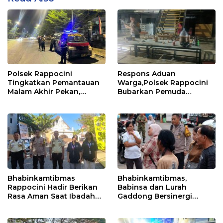
Polsek Rappocini
Respons Aduan
Tingkatkan Pemantauan
Warga,Polsek Rappocini
Malam Akhir Pekan,
Bubarkan Pemuda
Antisipasi Geng Motor
Konsumsi Ballo
dan Balapan Liar
Bhabinkamtibmas
Bhabinkamtibmas,
Rappocini Hadir Berikan
Babinsa dan Lurah
Rasa Aman Saat Ibadah
Gaddong Bersinergi
Temu Misdinar
Selesaikan Perbedaan
Pendapat Warga