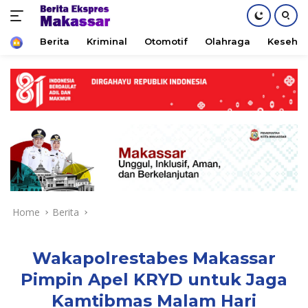
Home
Berita
Kriminal
Otomotif
Olahraga
Keseha
Skip
to
content
Home
Berita
Wakapolrestabes Makassar
Pimpin Apel KRYD untuk Jaga
Kamtibmas Malam Hari