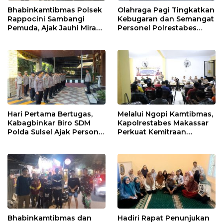
Bhabinkamtibmas Polsek
Olahraga Pagi Tingkatkan
Rappocini Sambangi
Kebugaran dan Semangat
Pemuda, Ajak Jauhi Miras,
Personel Polrestabes
Tawuran, dan Balap Liar
Makassar
Hari Pertama Bertugas,
Melalui Ngopi Kamtibmas,
Kabagbinkar Biro SDM
Kapolrestabes Makassar
Polda Sulsel Ajak Personel
Perkuat Kemitraan
Jaga dan Pertahankan
dengan Warga Tamalate
Kebersihan
Bhabinkamtibmas dan
Hadiri Rapat Penunjukan