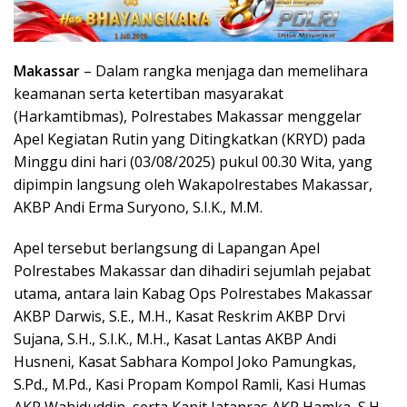
Makassar
– Dalam rangka menjaga dan memelihara
keamanan serta ketertiban masyarakat
(Harkamtibmas), Polrestabes Makassar menggelar
Apel Kegiatan Rutin yang Ditingkatkan (KRYD) pada
Minggu dini hari (03/08/2025) pukul 00.30 Wita, yang
dipimpin langsung oleh Wakapolrestabes Makassar,
AKBP Andi Erma Suryono, S.I.K., M.M.
Apel tersebut berlangsung di Lapangan Apel
Polrestabes Makassar dan dihadiri sejumlah pejabat
utama, antara lain Kabag Ops Polrestabes Makassar
AKBP Darwis, S.E., M.H., Kasat Reskrim AKBP Drvi
Sujana, S.H., S.I.K., M.H., Kasat Lantas AKBP Andi
Husneni, Kasat Sabhara Kompol Joko Pamungkas,
S.Pd., M.Pd., Kasi Propam Kompol Ramli, Kasi Humas
AKP Wahiduddin, serta Kanit Jatanras AKP Hamka, S.H.