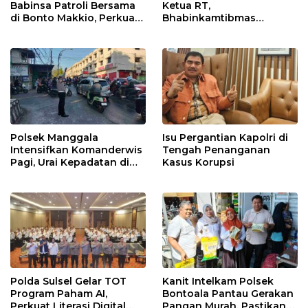
Babinsa Patroli Bersama
Ketua RT,
di Bonto Makkio, Perkuat
Bhabinkamtibmas
Sinergi Jaga Kamtibmas
Rappocini Tekankan
Pentingnya Sinergi
dengan Warga
Polsek Manggala
Isu Pergantian Kapolri di
Intensifkan Komanderwis
Tengah Penanganan
Pagi, Urai Kepadatan di
Kasus Korupsi
Jalur Antang Raya
Polda Sulsel Gelar TOT
Kanit Intelkam Polsek
Program Paham AI,
Bontoala Pantau Gerakan
Perkuat Literasi Digital
Pangan Murah, Pastikan