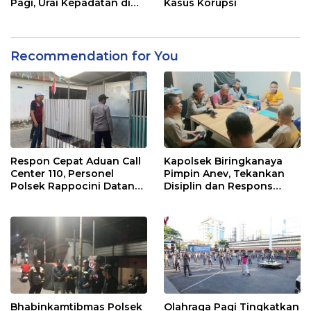
Pagi, Urai Kepadatan di
Kasus Korupsi
Jalur Antang Raya
Recommendation for You
Respon Cepat Aduan Call
Kapolsek Biringkanaya
Center 110, Personel
Pimpin Anev, Tekankan
Polsek Rappocini Datangi
Disiplin dan Respons
Lokasi Pengancaman
Cepat Pelayanan
Masyarakat
Bhabinkamtibmas Polsek
Olahraga Pagi Tingkatkan