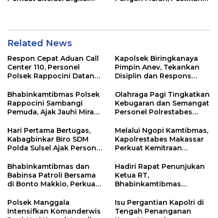
Pelajar di Sulsel
Kegiatan Berjalan Aman
dan Tertib
Related News
Respon Cepat Aduan Call
Kapolsek Biringkanaya
Center 110, Personel
Pimpin Anev, Tekankan
Polsek Rappocini Datangi
Disiplin dan Respons
Lokasi Pengancaman
Cepat Pelayanan
Masyarakat
Bhabinkamtibmas Polsek
Olahraga Pagi Tingkatkan
Rappocini Sambangi
Kebugaran dan Semangat
Pemuda, Ajak Jauhi Miras,
Personel Polrestabes
Tawuran, dan Balap Liar
Makassar
Hari Pertama Bertugas,
Melalui Ngopi Kamtibmas,
Kabagbinkar Biro SDM
Kapolrestabes Makassar
Polda Sulsel Ajak Personel
Perkuat Kemitraan
Jaga dan Pertahankan
dengan Warga Tamalate
Kebersihan
Bhabinkamtibmas dan
Hadiri Rapat Penunjukan
Babinsa Patroli Bersama
Ketua RT,
di Bonto Makkio, Perkuat
Bhabinkamtibmas
Sinergi Jaga Kamtibmas
Rappocini Tekankan
Pentingnya Sinergi
Polsek Manggala
Isu Pergantian Kapolri di
dengan Warga
Intensifkan Komanderwis
Tengah Penanganan